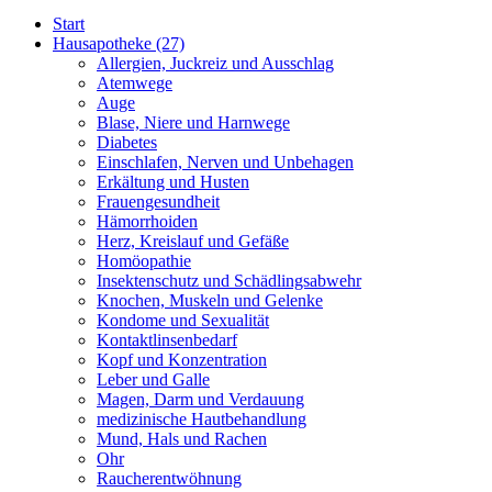
Start
Hausapotheke
(27)
Allergien, Juckreiz und Ausschlag
Atemwege
Auge
Blase, Niere und Harnwege
Diabetes
Einschlafen, Nerven und Unbehagen
Erkältung und Husten
Frauengesundheit
Hämorrhoiden
Herz, Kreislauf und Gefäße
Homöopathie
Insektenschutz und Schädlingsabwehr
Knochen, Muskeln und Gelenke
Kondome und Sexualität
Kontaktlinsenbedarf
Kopf und Konzentration
Leber und Galle
Magen, Darm und Verdauung
medizinische Hautbehandlung
Mund, Hals und Rachen
Ohr
Raucherentwöhnung