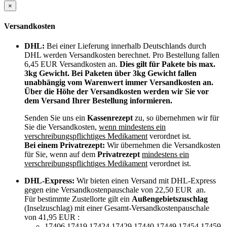
×
Versandkosten
DHL:
Bei einer Lieferung innerhalb Deutschlands durch
DHL werden Versandkosten berechnet. Pro Bestellung fallen
6,45 EUR Versandkosten an.
Dies gilt für Pakete bis max.
3kg Gewicht. Bei Paketen über 3kg Gewicht fallen
unabhängig vom Warenwert immer Versandkosten an.
Über die Höhe der Versandkosten werden wir Sie vor
dem Versand Ihrer Bestellung informieren.
Senden Sie uns ein
Kassenrezept
zu, so übernehmen wir für
Sie die Versandkosten,
wenn mindestens ein
verschreibungspflichtiges Medikament
verordnet ist.
Bei einem Privatrezept:
Wir übernehmen die Versandkosten
für Sie, wenn auf dem
Privatrezept
mindestens ein
verschreibungspflichtiges Medikament
verordnet ist.
DHL-Express:
Wir bieten einen Versand mit DHL-Express
gegen eine Versandkostenpauschale von 22,50 EUR an.
Für bestimmte Zustellorte gilt ein
Außengebietszuschlag
(Inselzuschlag) mit einer Gesamt-Versandkostenpauschale
von 41,95 EUR :
17406,17419,17424,17429,17440,17449,17454,17459,