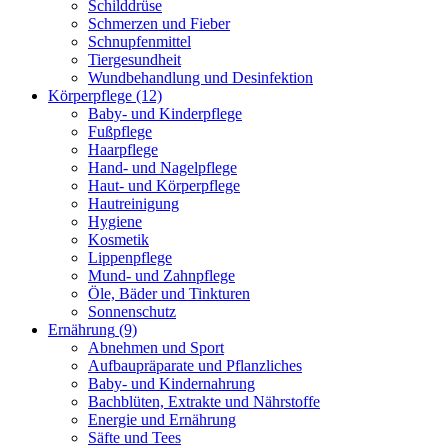
Schilddrüse
Schmerzen und Fieber
Schnupfenmittel
Tiergesundheit
Wundbehandlung und Desinfektion
Körperpflege
(12)
Baby- und Kinderpflege
Fußpflege
Haarpflege
Hand- und Nagelpflege
Haut- und Körperpflege
Hautreinigung
Hygiene
Kosmetik
Lippenpflege
Mund- und Zahnpflege
Öle, Bäder und Tinkturen
Sonnenschutz
Ernährung
(9)
Abnehmen und Sport
Aufbaupräparate und Pflanzliches
Baby- und Kindernahrung
Bachblüten, Extrakte und Nährstoffe
Energie und Ernährung
Säfte und Tees