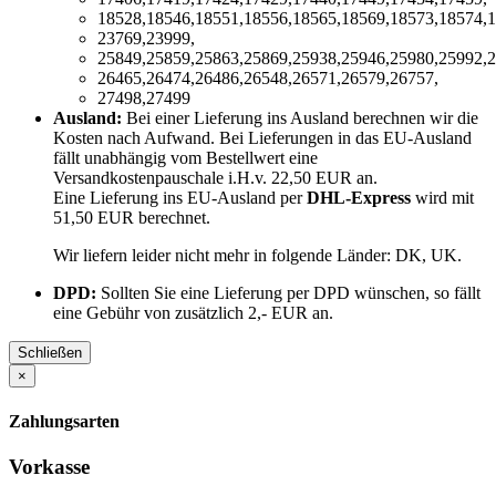
18528,18546,18551,18556,18565,18569,18573,18574,1
23769,23999,
25849,25859,25863,25869,25938,25946,25980,25992,2
26465,26474,26486,26548,26571,26579,26757,
27498,27499
Ausland:
Bei einer Lieferung ins Ausland berechnen wir die
Kosten nach Aufwand. Bei Lieferungen in das EU-Ausland
fällt unabhängig vom Bestellwert eine
Versandkostenpauschale i.H.v. 22,50 EUR an.
Eine Lieferung ins EU-Ausland per
DHL-Express
wird mit
51,50 EUR berechnet.
Wir liefern leider nicht mehr in folgende Länder:
DK, UK
.
DPD:
Sollten Sie eine Lieferung per DPD wünschen, so fällt
eine Gebühr von zusätzlich 2,- EUR an.
Schließen
×
Zahlungsarten
Vorkasse