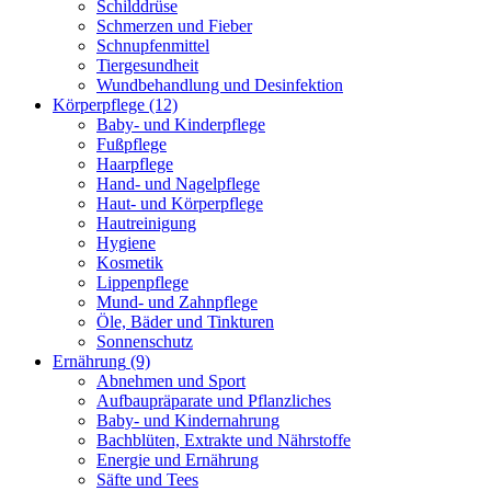
Schilddrüse
Schmerzen und Fieber
Schnupfenmittel
Tiergesundheit
Wundbehandlung und Desinfektion
Körperpflege
(12)
Baby- und Kinderpflege
Fußpflege
Haarpflege
Hand- und Nagelpflege
Haut- und Körperpflege
Hautreinigung
Hygiene
Kosmetik
Lippenpflege
Mund- und Zahnpflege
Öle, Bäder und Tinkturen
Sonnenschutz
Ernährung
(9)
Abnehmen und Sport
Aufbaupräparate und Pflanzliches
Baby- und Kindernahrung
Bachblüten, Extrakte und Nährstoffe
Energie und Ernährung
Säfte und Tees