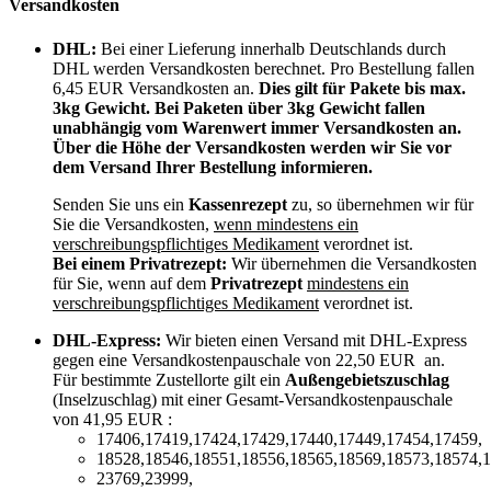
Versandkosten
DHL:
Bei einer Lieferung innerhalb Deutschlands durch
DHL werden Versandkosten berechnet. Pro Bestellung fallen
6,45 EUR Versandkosten an.
Dies gilt für Pakete bis max.
3kg Gewicht. Bei Paketen über 3kg Gewicht fallen
unabhängig vom Warenwert immer Versandkosten an.
Über die Höhe der Versandkosten werden wir Sie vor
dem Versand Ihrer Bestellung informieren.
Senden Sie uns ein
Kassenrezept
zu, so übernehmen wir für
Sie die Versandkosten,
wenn mindestens ein
verschreibungspflichtiges Medikament
verordnet ist.
Bei einem Privatrezept:
Wir übernehmen die Versandkosten
für Sie, wenn auf dem
Privatrezept
mindestens ein
verschreibungspflichtiges Medikament
verordnet ist.
DHL-Express:
Wir bieten einen Versand mit DHL-Express
gegen eine Versandkostenpauschale von 22,50 EUR an.
Für bestimmte Zustellorte gilt ein
Außengebietszuschlag
(Inselzuschlag) mit einer Gesamt-Versandkostenpauschale
von 41,95 EUR :
17406,17419,17424,17429,17440,17449,17454,17459,
18528,18546,18551,18556,18565,18569,18573,18574,1
23769,23999,