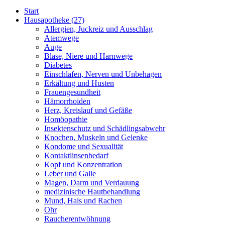
Start
Hausapotheke
(27)
Allergien, Juckreiz und Ausschlag
Atemwege
Auge
Blase, Niere und Harnwege
Diabetes
Einschlafen, Nerven und Unbehagen
Erkältung und Husten
Frauengesundheit
Hämorrhoiden
Herz, Kreislauf und Gefäße
Homöopathie
Insektenschutz und Schädlingsabwehr
Knochen, Muskeln und Gelenke
Kondome und Sexualität
Kontaktlinsenbedarf
Kopf und Konzentration
Leber und Galle
Magen, Darm und Verdauung
medizinische Hautbehandlung
Mund, Hals und Rachen
Ohr
Raucherentwöhnung