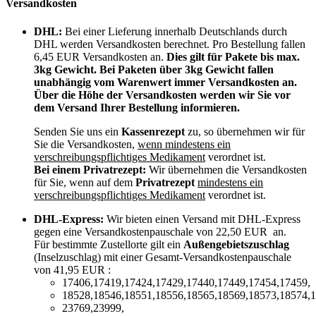
Versandkosten
DHL:
Bei einer Lieferung innerhalb Deutschlands durch
DHL werden Versandkosten berechnet. Pro Bestellung fallen
6,45 EUR Versandkosten an.
Dies gilt für Pakete bis max.
3kg Gewicht. Bei Paketen über 3kg Gewicht fallen
unabhängig vom Warenwert immer Versandkosten an.
Über die Höhe der Versandkosten werden wir Sie vor
dem Versand Ihrer Bestellung informieren.
Senden Sie uns ein
Kassenrezept
zu, so übernehmen wir für
Sie die Versandkosten,
wenn mindestens ein
verschreibungspflichtiges Medikament
verordnet ist.
Bei einem Privatrezept:
Wir übernehmen die Versandkosten
für Sie, wenn auf dem
Privatrezept
mindestens ein
verschreibungspflichtiges Medikament
verordnet ist.
DHL-Express:
Wir bieten einen Versand mit DHL-Express
gegen eine Versandkostenpauschale von 22,50 EUR an.
Für bestimmte Zustellorte gilt ein
Außengebietszuschlag
(Inselzuschlag) mit einer Gesamt-Versandkostenpauschale
von 41,95 EUR :
17406,17419,17424,17429,17440,17449,17454,17459,
18528,18546,18551,18556,18565,18569,18573,18574,1
23769,23999,