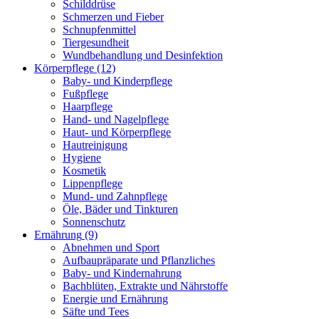
Schilddrüse
Schmerzen und Fieber
Schnupfenmittel
Tiergesundheit
Wundbehandlung und Desinfektion
Körperpflege
(12)
Baby- und Kinderpflege
Fußpflege
Haarpflege
Hand- und Nagelpflege
Haut- und Körperpflege
Hautreinigung
Hygiene
Kosmetik
Lippenpflege
Mund- und Zahnpflege
Öle, Bäder und Tinkturen
Sonnenschutz
Ernährung
(9)
Abnehmen und Sport
Aufbaupräparate und Pflanzliches
Baby- und Kindernahrung
Bachblüten, Extrakte und Nährstoffe
Energie und Ernährung
Säfte und Tees