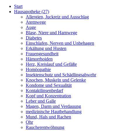
Start
Hausapotheke
(27)
Allergien, Juckreiz und Ausschlag
Atemwege
Auge
Blase, Niere und Harnwege
Diabetes
Einschlafen, Nerven und Unbehagen
Erkältung und Husten
Frauengesundheit
Hämorrhoiden
Herz, Kreislauf und Gefäße
Homöopathie
Insektenschutz und Schädlingsabwehr
Knochen, Muskeln und Gelenke
Kondome und Sexualität
Kontaktlinsenbedarf
Kopf und Konzentration
Leber und Galle
Magen, Darm und Verdauung
medizinische Hautbehandlung
Mund, Hals und Rachen
Ohr
Raucherentwöhnung