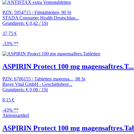
PZN: 5954715 / Filmtabletten, 90 St
STADA Consumer Health Deutschlan...
Grundpreis: € 0,42 / 1St
37,75 €
-33% **
ASPIRIN Protect 100 mg magensaftres.T...
PZN: 6706155 / Tabletten magensa..., 98 St
Bayer Vital GmbH - Geschäftsbere...
Grundpreis: € 0,08 / 1St
8,15 €
-43% **
Aktionsartikel
ASPIRIN Protect 100 mg magensaftres.Tab