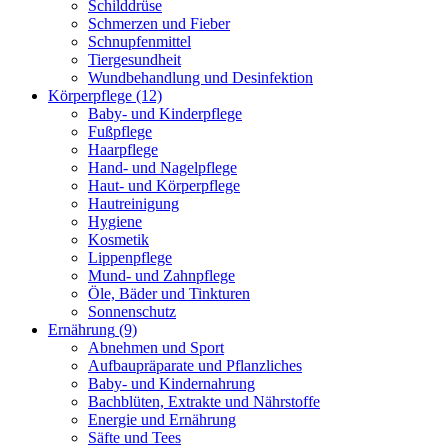
Schilddrüse
Schmerzen und Fieber
Schnupfenmittel
Tiergesundheit
Wundbehandlung und Desinfektion
Körperpflege
(12)
Baby- und Kinderpflege
Fußpflege
Haarpflege
Hand- und Nagelpflege
Haut- und Körperpflege
Hautreinigung
Hygiene
Kosmetik
Lippenpflege
Mund- und Zahnpflege
Öle, Bäder und Tinkturen
Sonnenschutz
Ernährung
(9)
Abnehmen und Sport
Aufbaupräparate und Pflanzliches
Baby- und Kindernahrung
Bachblüten, Extrakte und Nährstoffe
Energie und Ernährung
Säfte und Tees