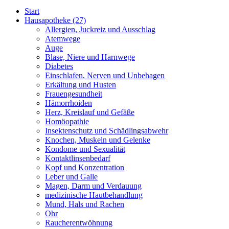
Start
Hausapotheke
(27)
Allergien, Juckreiz und Ausschlag
Atemwege
Auge
Blase, Niere und Harnwege
Diabetes
Einschlafen, Nerven und Unbehagen
Erkältung und Husten
Frauengesundheit
Hämorrhoiden
Herz, Kreislauf und Gefäße
Homöopathie
Insektenschutz und Schädlingsabwehr
Knochen, Muskeln und Gelenke
Kondome und Sexualität
Kontaktlinsenbedarf
Kopf und Konzentration
Leber und Galle
Magen, Darm und Verdauung
medizinische Hautbehandlung
Mund, Hals und Rachen
Ohr
Raucherentwöhnung