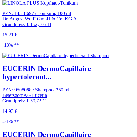
PZN: 14318697 / Tonikum, 100 ml
Dr. August Wolff GmbH & Co. KG A...
Grundpreis: € 152,10 / 1l
15,21 €
-13% **
EUCERIN DermoCapillaire
hypertolerant...
PZN: 9508088 / Shampoo, 250 ml
Beiersdorf AG Eucerin
Grundpreis: € 59,72 / 1l
14,93 €
-21% **
EUCERIN DermoCapillaire