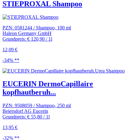
STIEPROXAL Shampoo
PZN: 0581244 / Shampoo, 100 ml
Haleon Germany GmbH
Grundpreis: € 120,90 / 1l
12,09 €
-34% **
EUCERIN DermoCapillaire
kopfhautberuh...
PZN: 9508059 / Shampoo, 250 ml
Beiersdorf AG Eucerin
Grundpreis: € 55,80 / 1l
13,95 €
-32% **