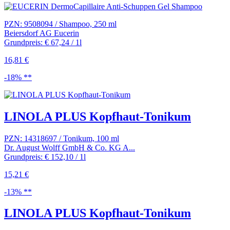
PZN: 9508094 / Shampoo, 250 ml
Beiersdorf AG Eucerin
Grundpreis: € 67,24 / 1l
16,81 €
-18% **
LINOLA PLUS Kopfhaut-Tonikum
PZN: 14318697 / Tonikum, 100 ml
Dr. August Wolff GmbH & Co. KG A...
Grundpreis: € 152,10 / 1l
15,21 €
-13% **
LINOLA PLUS Kopfhaut-Tonikum