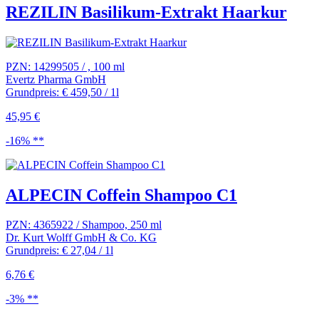
REZILIN Basilikum-Extrakt Haarkur
PZN: 14299505 / , 100 ml
Evertz Pharma GmbH
Grundpreis: € 459,50 / 1l
45,95 €
-16% **
ALPECIN Coffein Shampoo C1
PZN: 4365922 / Shampoo, 250 ml
Dr. Kurt Wolff GmbH & Co. KG
Grundpreis: € 27,04 / 1l
6,76 €
-3% **