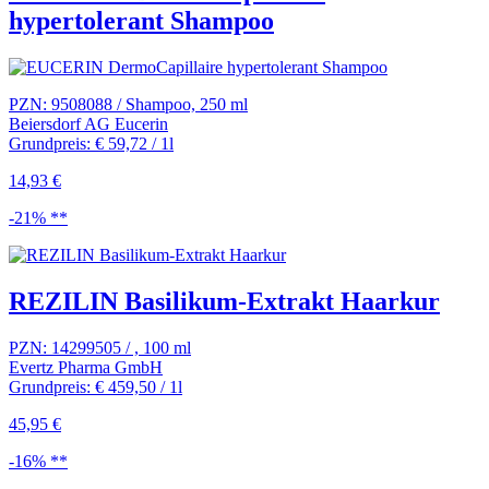
hypertolerant Shampoo
PZN: 9508088 / Shampoo, 250 ml
Beiersdorf AG Eucerin
Grundpreis: € 59,72 / 1l
14,93 €
-21% **
REZILIN Basilikum-Extrakt Haarkur
PZN: 14299505 / , 100 ml
Evertz Pharma GmbH
Grundpreis: € 459,50 / 1l
45,95 €
-16% **