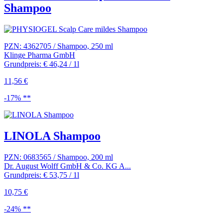
Shampoo
PZN: 4362705 / Shampoo, 250 ml
Klinge Pharma GmbH
Grundpreis: € 46,24 / 1l
11,56 €
-17% **
LINOLA Shampoo
PZN: 0683565 / Shampoo, 200 ml
Dr. August Wolff GmbH & Co. KG A...
Grundpreis: € 53,75 / 1l
10,75 €
-24% **