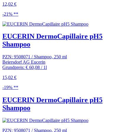
12,02 €
-21% **
EUCERIN DermoCapillaire pH5
Shampoo
PZN: 9508071 / Shampoo, 250 ml
Beiersdorf AG Eucerin
Grundpreis: € 60,08 / 1l
15,02 €
-19% **
EUCERIN DermoCapillaire pH5
Shampoo
PZN: 9508071 / Shampoo, 250 ml