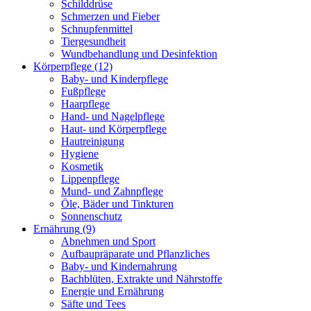
Schilddrüse
Schmerzen und Fieber
Schnupfenmittel
Tiergesundheit
Wundbehandlung und Desinfektion
Körperpflege
(12)
Baby- und Kinderpflege
Fußpflege
Haarpflege
Hand- und Nagelpflege
Haut- und Körperpflege
Hautreinigung
Hygiene
Kosmetik
Lippenpflege
Mund- und Zahnpflege
Öle, Bäder und Tinkturen
Sonnenschutz
Ernährung
(9)
Abnehmen und Sport
Aufbaupräparate und Pflanzliches
Baby- und Kindernahrung
Bachblüten, Extrakte und Nährstoffe
Energie und Ernährung
Säfte und Tees