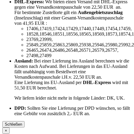
DHL-Express:
Wir bieten einen Versand mit DHL-Express
gegen eine Versandkostenpauschale von 22,50 EUR an.
Für bestimmte Zustellorte gilt ein
Außengebietszuschlag
(Inselzuschlag) mit einer Gesamt-Versandkostenpauschale
von 41,95 EUR :
17406,17419,17424,17429,17440,17449,17454,17459,
18528,18546,18551,18556,18565,18569,18573,18574,1
23769,23999,
25849,25859,25863,25869,25938,25946,25980,25992,2
26465,26474,26486,26548,26571,26579,26757,
27498,27499
Ausland:
Bei einer Lieferung ins Ausland berechnen wir die
Kosten nach Aufwand. Bei Lieferungen in das EU-Ausland
fällt unabhängig vom Bestellwert eine
Versandkostenpauschale i.H.v. 22,50 EUR an.
Eine Lieferung ins EU-Ausland per
DHL-Express
wird mit
51,50 EUR berechnet.
Wir liefern leider nicht mehr in folgende Länder:
DK, UK
.
DPD:
Sollten Sie eine Lieferung per DPD wünschen, so fällt
eine Gebühr von zusätzlich 2,- EUR an.
Schließen
×