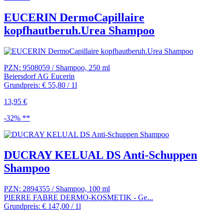
EUCERIN DermoCapillaire
kopfhautberuh.Urea Shampoo
PZN: 9508059 / Shampoo, 250 ml
Beiersdorf AG Eucerin
Grundpreis: € 55,80 / 1l
13,95 €
-32% **
DUCRAY KELUAL DS Anti-Schuppen
Shampoo
PZN: 2894355 / Shampoo, 100 ml
PIERRE FABRE DERMO-KOSMETIK - Ge...
Grundpreis: € 147,00 / 1l