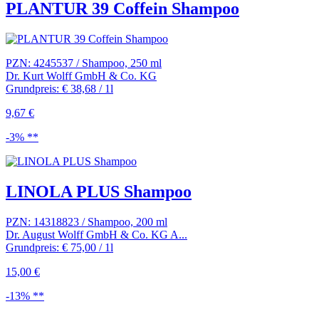
PLANTUR 39 Coffein Shampoo
PZN: 4245537 / Shampoo, 250 ml
Dr. Kurt Wolff GmbH & Co. KG
Grundpreis: € 38,68 / 1l
9,67 €
-3% **
LINOLA PLUS Shampoo
PZN: 14318823 / Shampoo, 200 ml
Dr. August Wolff GmbH & Co. KG A...
Grundpreis: € 75,00 / 1l
15,00 €
-13% **