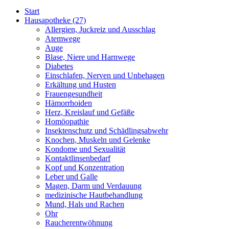
Start
Hausapotheke
(27)
Allergien, Juckreiz und Ausschlag
Atemwege
Auge
Blase, Niere und Harnwege
Diabetes
Einschlafen, Nerven und Unbehagen
Erkältung und Husten
Frauengesundheit
Hämorrhoiden
Herz, Kreislauf und Gefäße
Homöopathie
Insektenschutz und Schädlingsabwehr
Knochen, Muskeln und Gelenke
Kondome und Sexualität
Kontaktlinsenbedarf
Kopf und Konzentration
Leber und Galle
Magen, Darm und Verdauung
medizinische Hautbehandlung
Mund, Hals und Rachen
Ohr
Raucherentwöhnung