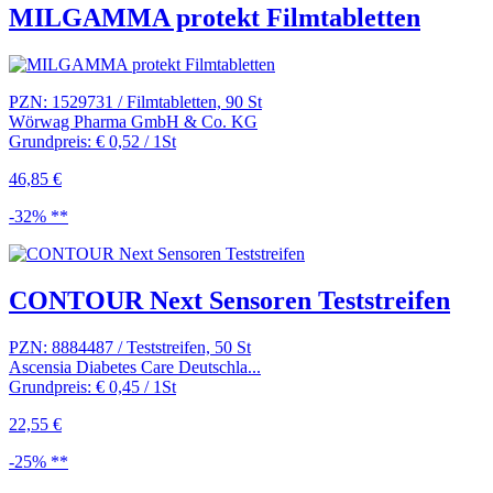
MILGAMMA protekt Filmtabletten
PZN: 1529731 / Filmtabletten, 90 St
Wörwag Pharma GmbH & Co. KG
Grundpreis: € 0,52 / 1St
46,85 €
-32% **
CONTOUR Next Sensoren Teststreifen
PZN: 8884487 / Teststreifen, 50 St
Ascensia Diabetes Care Deutschla...
Grundpreis: € 0,45 / 1St
22,55 €
-25% **