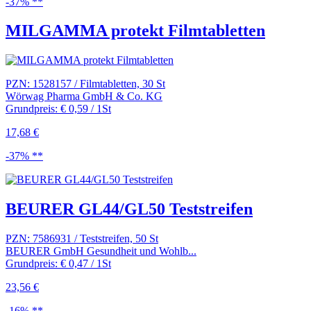
-37% **
MILGAMMA protekt Filmtabletten
PZN: 1528157 / Filmtabletten, 30 St
Wörwag Pharma GmbH & Co. KG
Grundpreis: € 0,59 / 1St
17,68 €
-37% **
BEURER GL44/GL50 Teststreifen
PZN: 7586931 / Teststreifen, 50 St
BEURER GmbH Gesundheit und Wohlb...
Grundpreis: € 0,47 / 1St
23,56 €
-16% **