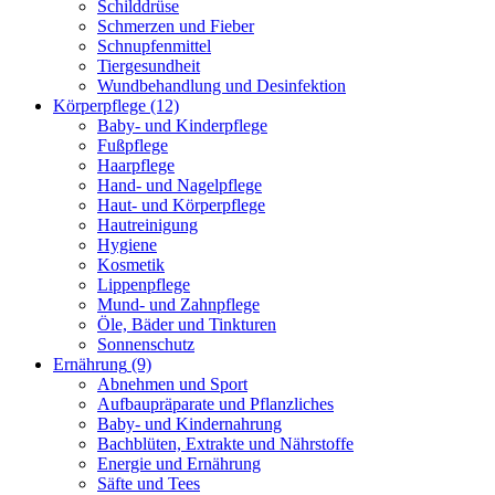
Schilddrüse
Schmerzen und Fieber
Schnupfenmittel
Tiergesundheit
Wundbehandlung und Desinfektion
Körperpflege
(12)
Baby- und Kinderpflege
Fußpflege
Haarpflege
Hand- und Nagelpflege
Haut- und Körperpflege
Hautreinigung
Hygiene
Kosmetik
Lippenpflege
Mund- und Zahnpflege
Öle, Bäder und Tinkturen
Sonnenschutz
Ernährung
(9)
Abnehmen und Sport
Aufbaupräparate und Pflanzliches
Baby- und Kindernahrung
Bachblüten, Extrakte und Nährstoffe
Energie und Ernährung
Säfte und Tees