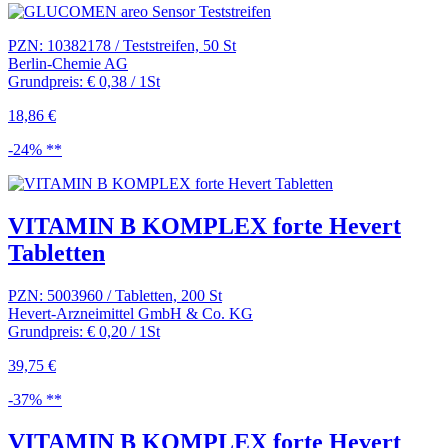
PZN: 10382178 / Teststreifen, 50 St
Berlin-Chemie AG
Grundpreis: € 0,38 / 1St
18,86 €
-24% **
VITAMIN B KOMPLEX forte Hevert
Tabletten
PZN: 5003960 / Tabletten, 200 St
Hevert-Arzneimittel GmbH & Co. KG
Grundpreis: € 0,20 / 1St
39,75 €
-37% **
VITAMIN B KOMPLEX forte Hevert