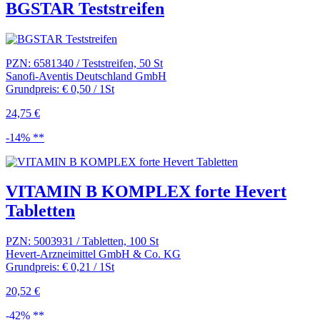
BGSTAR Teststreifen
PZN: 6581340 / Teststreifen, 50 St
Sanofi-Aventis Deutschland GmbH
Grundpreis: € 0,50 / 1St
24,75 €
-14% **
VITAMIN B KOMPLEX forte Hevert
Tabletten
PZN: 5003931 / Tabletten, 100 St
Hevert-Arzneimittel GmbH & Co. KG
Grundpreis: € 0,21 / 1St
20,52 €
-42% **