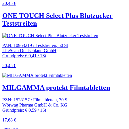
20,45 €
ONE TOUCH Select Plus Blutzucker
Teststreifen
PZN: 10963219 / Teststreifen, 50 St
LifeScan Deutschland GmbH
Grundpreis: € 0,41 / 1St
20,45 €
MILGAMMA protekt Filmtabletten
PZN: 1528157 / Filmtabletten, 30 St
Wörwag Pharma GmbH & Co. KG
Grundpreis: € 0,59 / 1St
17,68 €