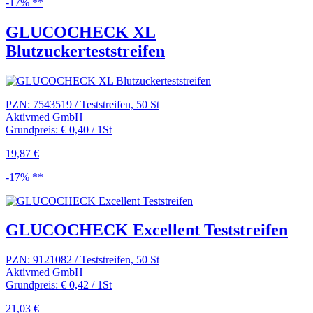
-17% **
GLUCOCHECK XL
Blutzuckerteststreifen
PZN: 7543519 / Teststreifen, 50 St
Aktivmed GmbH
Grundpreis: € 0,40 / 1St
19,87 €
-17% **
GLUCOCHECK Excellent Teststreifen
PZN: 9121082 / Teststreifen, 50 St
Aktivmed GmbH
Grundpreis: € 0,42 / 1St
21,03 €