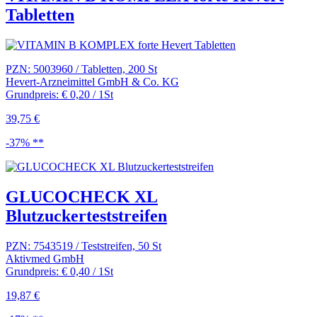
Tabletten
PZN: 5003960 / Tabletten, 200 St
Hevert-Arzneimittel GmbH & Co. KG
Grundpreis: € 0,20 / 1St
39,75 €
-37% **
GLUCOCHECK XL
Blutzuckerteststreifen
PZN: 7543519 / Teststreifen, 50 St
Aktivmed GmbH
Grundpreis: € 0,40 / 1St
19,87 €