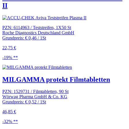
II
PZN: 6114963 / Teststreifen, 1X50 St
Roche Diagnostics Deutschland GmbH
Grundpreis: € 0,46 / 1St
22,75 €
-19% **
MILGAMMA protekt Filmtabletten
PZN: 1529731 / Filmtabletten, 90 St
Wörwag Pharma GmbH & Co. KG
Grundpreis: € 0,52 / 1St
46,85 €
-32% **