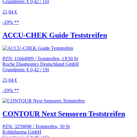
Grundpreis: € 0,42 / 1St
21,04 €
-19% **
ACCU-CHEK Guide Teststreifen
PZN: 11664909 / Teststreifen, 1X50 St
Roche Diagnostics Deutschland GmbH
Grundpreis: € 0,42 / 1St
21,04 €
-19% **
CONTOUR Next Sensoren Teststreifen
PZN: 3259098 / Teststreifen, 50 St
Kohlpharma GmbH