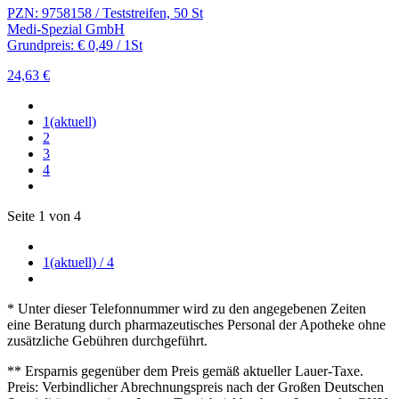
PZN: 9758158 / Teststreifen, 50 St
Medi-Spezial GmbH
Grundpreis: € 0,49 / 1St
24,63 €
1
(aktuell)
2
3
4
Seite 1 von 4
1
(aktuell)
/ 4
* Unter dieser Telefonnummer wird zu den angegebenen Zeiten
eine Beratung durch pharmazeutisches Personal der Apotheke ohne
zusätzliche Gebühren durchgeführt.
** Ersparnis gegenüber dem Preis gemäß aktueller Lauer-Taxe.
Preis: Verbindlicher Abrechnungspreis nach der Großen Deutschen