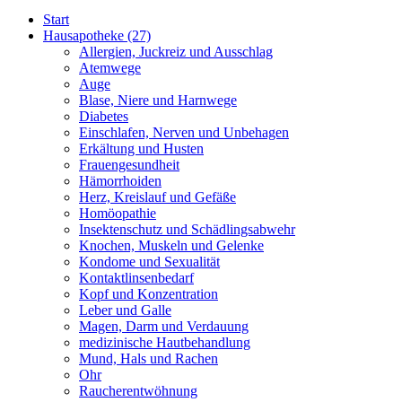
Start
Hausapotheke
(27)
Allergien, Juckreiz und Ausschlag
Atemwege
Auge
Blase, Niere und Harnwege
Diabetes
Einschlafen, Nerven und Unbehagen
Erkältung und Husten
Frauengesundheit
Hämorrhoiden
Herz, Kreislauf und Gefäße
Homöopathie
Insektenschutz und Schädlingsabwehr
Knochen, Muskeln und Gelenke
Kondome und Sexualität
Kontaktlinsenbedarf
Kopf und Konzentration
Leber und Galle
Magen, Darm und Verdauung
medizinische Hautbehandlung
Mund, Hals und Rachen
Ohr
Raucherentwöhnung