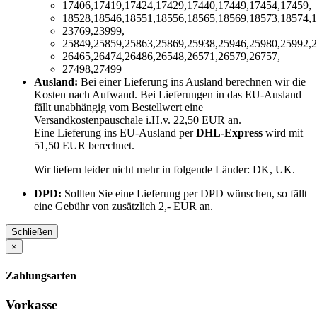
17406,17419,17424,17429,17440,17449,17454,17459,
18528,18546,18551,18556,18565,18569,18573,18574,1
23769,23999,
25849,25859,25863,25869,25938,25946,25980,25992,2
26465,26474,26486,26548,26571,26579,26757,
27498,27499
Ausland:
Bei einer Lieferung ins Ausland berechnen wir die
Kosten nach Aufwand. Bei Lieferungen in das EU-Ausland
fällt unabhängig vom Bestellwert eine
Versandkostenpauschale i.H.v. 22,50 EUR an.
Eine Lieferung ins EU-Ausland per
DHL-Express
wird mit
51,50 EUR berechnet.
Wir liefern leider nicht mehr in folgende Länder:
DK, UK
.
DPD:
Sollten Sie eine Lieferung per DPD wünschen, so fällt
eine Gebühr von zusätzlich 2,- EUR an.
Schließen
×
Zahlungsarten
Vorkasse