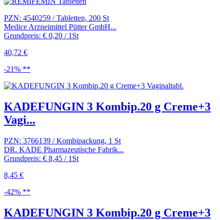
PZN: 4540259 / Tabletten, 200 St
Medice Arzneimittel Pütter GmbH...
Grundpreis: € 0,20 / 1St
40,72 €
-21% **
KADEFUNGIN 3 Kombip.20 g Creme+3
Vagi...
PZN: 3766139 / Kombipackung, 1 St
DR. KADE Pharmazeutische Fabrik...
Grundpreis: € 8,45 / 1St
8,45 €
-42% **
KADEFUNGIN 3 Kombip.20 g Creme+3