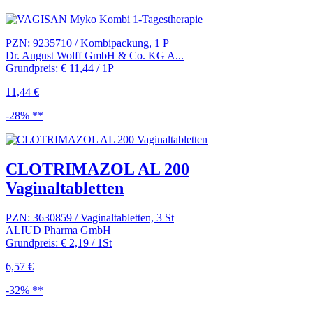
PZN: 9235710 / Kombipackung, 1 P
Dr. August Wolff GmbH & Co. KG A...
Grundpreis: € 11,44 / 1P
11,44 €
-28% **
CLOTRIMAZOL AL 200
Vaginaltabletten
PZN: 3630859 / Vaginaltabletten, 3 St
ALIUD Pharma GmbH
Grundpreis: € 2,19 / 1St
6,57 €
-32% **