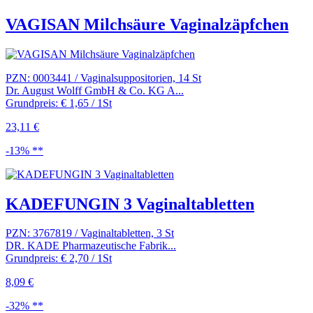
VAGISAN Milchsäure Vaginalzäpfchen
PZN: 0003441 / Vaginalsuppositorien, 14 St
Dr. August Wolff GmbH & Co. KG A...
Grundpreis: € 1,65 / 1St
23,11 €
-13% **
KADEFUNGIN 3 Vaginaltabletten
PZN: 3767819 / Vaginaltabletten, 3 St
DR. KADE Pharmazeutische Fabrik...
Grundpreis: € 2,70 / 1St
8,09 €
-32% **