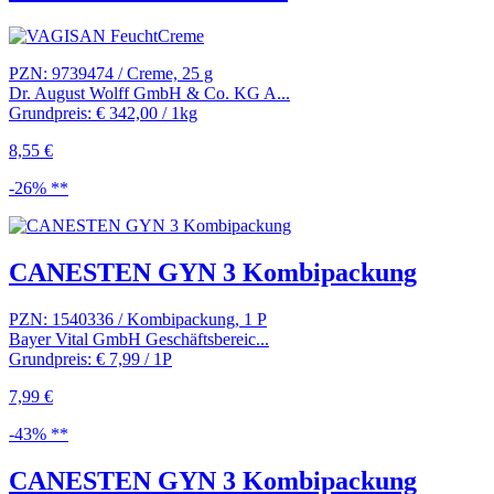
PZN: 9739474 / Creme, 25 g
Dr. August Wolff GmbH & Co. KG A...
Grundpreis: € 342,00 / 1kg
8,55 €
-26% **
CANESTEN GYN 3 Kombipackung
PZN: 1540336 / Kombipackung, 1 P
Bayer Vital GmbH Geschäftsbereic...
Grundpreis: € 7,99 / 1P
7,99 €
-43% **
CANESTEN GYN 3 Kombipackung