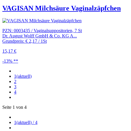
VAGISAN Milchsäure Vaginalzäpfchen
PZN: 0003435 / Vaginalsuppositorien, 7 St
Dr. August Wolff GmbH & Co. KG A...
Grundpreis: € 2,17 / 1St
15,17 €
-13% **
1
(aktuell)
2
3
4
Seite 1 von 4
1
(aktuell)
/ 4