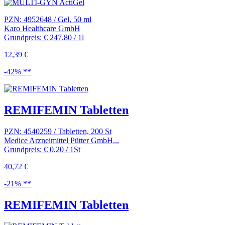
PZN: 4952648 / Gel, 50 ml
Karo Healthcare GmbH
Grundpreis: € 247,80 / 1l
12,39 €
-42% **
REMIFEMIN Tabletten
PZN: 4540259 / Tabletten, 200 St
Medice Arzneimittel Pütter GmbH...
Grundpreis: € 0,20 / 1St
40,72 €
-21% **
REMIFEMIN Tabletten