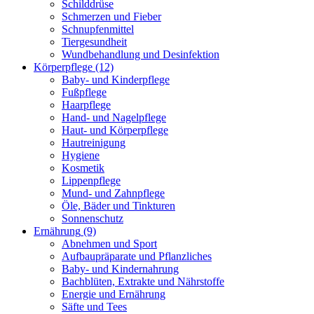
Schilddrüse
Schmerzen und Fieber
Schnupfenmittel
Tiergesundheit
Wundbehandlung und Desinfektion
Körperpflege
(12)
Baby- und Kinderpflege
Fußpflege
Haarpflege
Hand- und Nagelpflege
Haut- und Körperpflege
Hautreinigung
Hygiene
Kosmetik
Lippenpflege
Mund- und Zahnpflege
Öle, Bäder und Tinkturen
Sonnenschutz
Ernährung
(9)
Abnehmen und Sport
Aufbaupräparate und Pflanzliches
Baby- und Kindernahrung
Bachblüten, Extrakte und Nährstoffe
Energie und Ernährung
Säfte und Tees