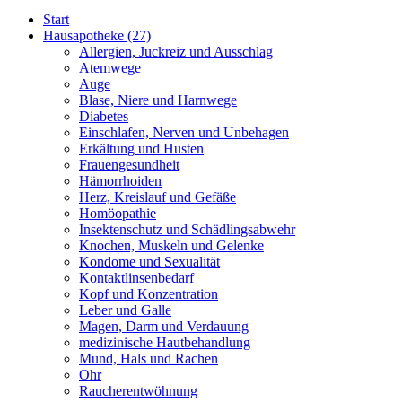
Start
Hausapotheke
(27)
Allergien, Juckreiz und Ausschlag
Atemwege
Auge
Blase, Niere und Harnwege
Diabetes
Einschlafen, Nerven und Unbehagen
Erkältung und Husten
Frauengesundheit
Hämorrhoiden
Herz, Kreislauf und Gefäße
Homöopathie
Insektenschutz und Schädlingsabwehr
Knochen, Muskeln und Gelenke
Kondome und Sexualität
Kontaktlinsenbedarf
Kopf und Konzentration
Leber und Galle
Magen, Darm und Verdauung
medizinische Hautbehandlung
Mund, Hals und Rachen
Ohr
Raucherentwöhnung