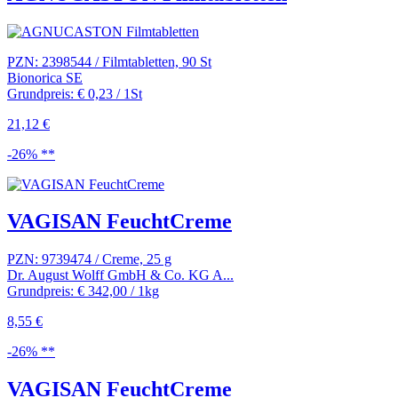
PZN: 2398544 / Filmtabletten, 90 St
Bionorica SE
Grundpreis: € 0,23 / 1St
21,12 €
-26% **
VAGISAN FeuchtCreme
PZN: 9739474 / Creme, 25 g
Dr. August Wolff GmbH & Co. KG A...
Grundpreis: € 342,00 / 1kg
8,55 €
-26% **
VAGISAN FeuchtCreme