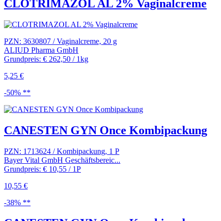
CLOTRIMAZOL AL 2% Vaginalcreme
PZN: 3630807 / Vaginalcreme, 20 g
ALIUD Pharma GmbH
Grundpreis: € 262,50 / 1kg
5,25 €
-50% **
CANESTEN GYN Once Kombipackung
PZN: 1713624 / Kombipackung, 1 P
Bayer Vital GmbH Geschäftsbereic...
Grundpreis: € 10,55 / 1P
10,55 €
-38% **