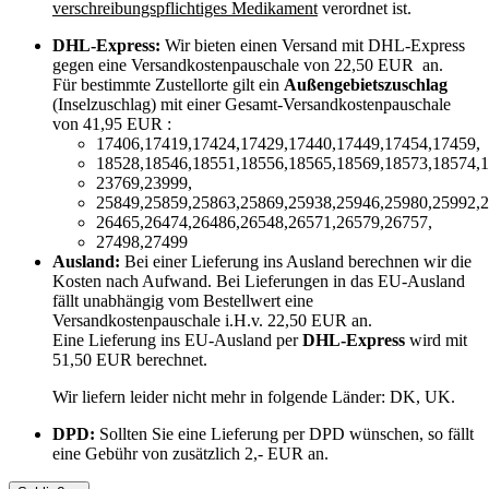
verschreibungspflichtiges Medikament
verordnet ist.
DHL-Express:
Wir bieten einen Versand mit DHL-Express
gegen eine Versandkostenpauschale von 22,50 EUR an.
Für bestimmte Zustellorte gilt ein
Außengebietszuschlag
(Inselzuschlag) mit einer Gesamt-Versandkostenpauschale
von 41,95 EUR :
17406,17419,17424,17429,17440,17449,17454,17459,
18528,18546,18551,18556,18565,18569,18573,18574,1
23769,23999,
25849,25859,25863,25869,25938,25946,25980,25992,2
26465,26474,26486,26548,26571,26579,26757,
27498,27499
Ausland:
Bei einer Lieferung ins Ausland berechnen wir die
Kosten nach Aufwand. Bei Lieferungen in das EU-Ausland
fällt unabhängig vom Bestellwert eine
Versandkostenpauschale i.H.v. 22,50 EUR an.
Eine Lieferung ins EU-Ausland per
DHL-Express
wird mit
51,50 EUR berechnet.
Wir liefern leider nicht mehr in folgende Länder:
DK, UK
.
DPD:
Sollten Sie eine Lieferung per DPD wünschen, so fällt
eine Gebühr von zusätzlich 2,- EUR an.