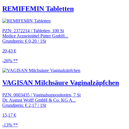
REMIFEMIN Tabletten
PZN: 2372214 / Tabletten, 100 St
Medice Arzneimittel Pütter GmbH...
Grundpreis: € 0,20 / 1St
20,43 €
-26% **
VAGISAN Milchsäure Vaginalzäpfchen
PZN: 0003435 / Vaginalsuppositorien, 7 St
Dr. August Wolff GmbH & Co. KG A...
Grundpreis: € 2,17 / 1St
15,17 €
-13% **