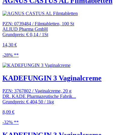
AGNUS CASTUS AL Filmtabletten
PZN: 0739484 / Filmtabletten, 100 St
ALIUD Pharma GmbH
Grundpreis: € 0,14 / 1St
14,30 €
-28% **
KADEFUNGIN 3 Vaginalcreme
PZN: 3767802 / Vaginalcreme, 20 g
DR. KADE Pharmazeutische Fabrik...
Grundpreis: € 404,50 / 1kg
8,09 €
-32% **
KADEFUNGIN 3 Vaginalcreme