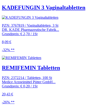
KADEFUNGIN 3 Vaginaltabletten
PZN: 3767819 / Vaginaltabletten, 3 St
DR. KADE Pharmazeutische Fabrik...
Grundpreis: € 2,70 / 1St
8,09 €
-32% **
REMIFEMIN Tabletten
PZN: 2372214 / Tabletten, 100 St
Medice Arzneimittel Pütter GmbH...
Grundpreis: € 0,20 / 1St
20,43 €
-26% **