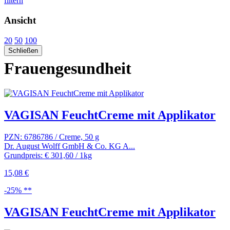
filtern
Ansicht
20
50
100
Schließen
Frauengesundheit
VAGISAN FeuchtCreme mit Applikator
PZN: 6786786 / Creme, 50 g
Dr. August Wolff GmbH & Co. KG A...
Grundpreis: € 301,60 / 1kg
15,08 €
-25% **
VAGISAN FeuchtCreme mit Applikator