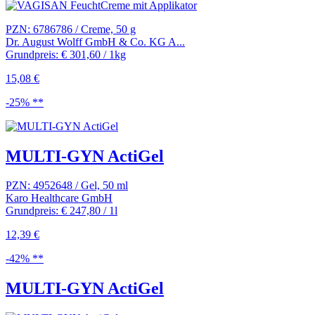
PZN: 6786786 / Creme, 50 g
Dr. August Wolff GmbH & Co. KG A...
Grundpreis: € 301,60 / 1kg
15,08 €
-25% **
MULTI-GYN ActiGel
PZN: 4952648 / Gel, 50 ml
Karo Healthcare GmbH
Grundpreis: € 247,80 / 1l
12,39 €
-42% **
MULTI-GYN ActiGel