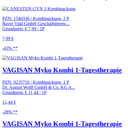
PZN: 1540336 / Kombipackung, 1 P
Bayer Vital GmbH Geschäftsbereic...
Grundpreis: € 7,99 / 1P
7,99 €
-43% **
VAGISAN Myko Kombi 1-Tagestherapie
PZN: 9235710 / Kombipackung, 1 P
Dr. August Wolff GmbH & Co. KG A...
Grundpreis: € 11,44 / 1P
11,44 €
-28% **
VAGISAN Myko Kombi 1-Tagestherapie