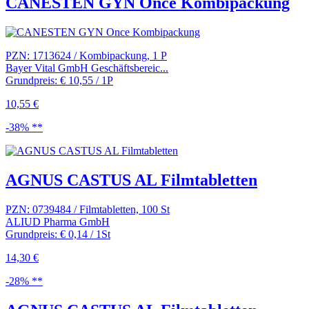
CANESTEN GYN Once Kombipackung
PZN: 1713624 / Kombipackung, 1 P
Bayer Vital GmbH Geschäftsbereic...
Grundpreis: € 10,55 / 1P
10,55 €
-38% **
AGNUS CASTUS AL Filmtabletten
PZN: 0739484 / Filmtabletten, 100 St
ALIUD Pharma GmbH
Grundpreis: € 0,14 / 1St
14,30 €
-28% **