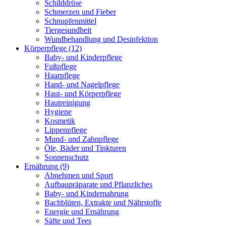
Schilddrüse
Schmerzen und Fieber
Schnupfenmittel
Tiergesundheit
Wundbehandlung und Desinfektion
Körperpflege
(12)
Baby- und Kinderpflege
Fußpflege
Haarpflege
Hand- und Nagelpflege
Haut- und Körperpflege
Hautreinigung
Hygiene
Kosmetik
Lippenpflege
Mund- und Zahnpflege
Öle, Bäder und Tinkturen
Sonnenschutz
Ernährung
(9)
Abnehmen und Sport
Aufbaupräparate und Pflanzliches
Baby- und Kindernahrung
Bachblüten, Extrakte und Nährstoffe
Energie und Ernährung
Säfte und Tees