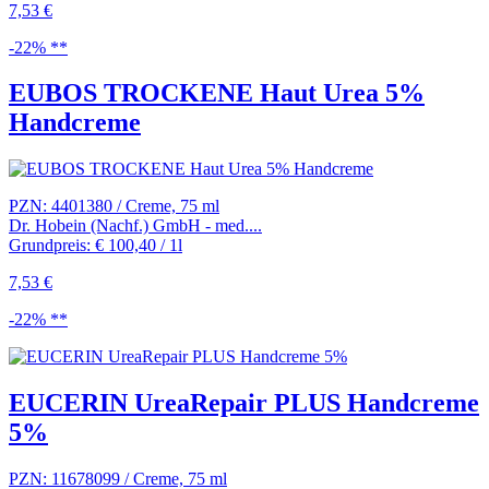
7,53 €
-22% **
EUBOS TROCKENE Haut Urea 5%
Handcreme
PZN: 4401380 / Creme, 75 ml
Dr. Hobein (Nachf.) GmbH - med....
Grundpreis: € 100,40 / 1l
7,53 €
-22% **
EUCERIN UreaRepair PLUS Handcreme
5%
PZN: 11678099 / Creme, 75 ml