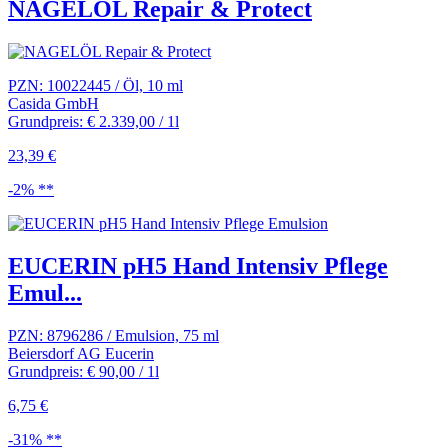
NAGELÖL Repair & Protect
PZN: 10022445 / Öl, 10 ml
Casida GmbH
Grundpreis: € 2.339,00 / 1l
23,39 €
-2% **
EUCERIN pH5 Hand Intensiv Pflege
Emul...
PZN: 8796286 / Emulsion, 75 ml
Beiersdorf AG Eucerin
Grundpreis: € 90,00 / 1l
6,75 €
-31% **