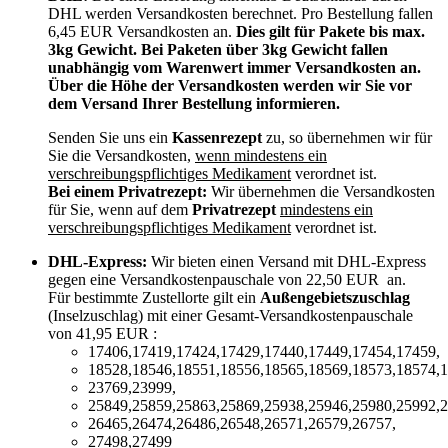
DHL werden Versandkosten berechnet. Pro Bestellung fallen
6,45 EUR Versandkosten an.
Dies gilt für Pakete bis max.
3kg Gewicht. Bei Paketen über 3kg Gewicht fallen
unabhängig vom Warenwert immer Versandkosten an.
Über die Höhe der Versandkosten werden wir Sie vor
dem Versand Ihrer Bestellung informieren.
Senden Sie uns ein
Kassenrezept
zu, so übernehmen wir für
Sie die Versandkosten,
wenn mindestens ein
verschreibungspflichtiges Medikament
verordnet ist.
Bei einem Privatrezept:
Wir übernehmen die Versandkosten
für Sie, wenn auf dem
Privatrezept
mindestens ein
verschreibungspflichtiges Medikament
verordnet ist.
DHL-Express:
Wir bieten einen Versand mit DHL-Express
gegen eine Versandkostenpauschale von 22,50 EUR an.
Für bestimmte Zustellorte gilt ein
Außengebietszuschlag
(Inselzuschlag) mit einer Gesamt-Versandkostenpauschale
von 41,95 EUR :
17406,17419,17424,17429,17440,17449,17454,17459,
18528,18546,18551,18556,18565,18569,18573,18574,1
23769,23999,
25849,25859,25863,25869,25938,25946,25980,25992,2
26465,26474,26486,26548,26571,26579,26757,
27498,27499