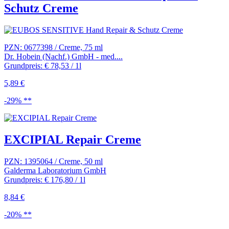
Schutz Creme
PZN: 0677398 / Creme, 75 ml
Dr. Hobein (Nachf.) GmbH - med....
Grundpreis: € 78,53 / 1l
5,89 €
-29% **
EXCIPIAL Repair Creme
PZN: 1395064 / Creme, 50 ml
Galderma Laboratorium GmbH
Grundpreis: € 176,80 / 1l
8,84 €
-20% **