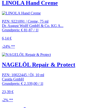
LINOLA Hand Creme
PZN: 9221091 / Creme, 75 ml
Dr. August Wolff GmbH & Co. KG A...
Grundpreis: € 81,87 / 1l
6,14 €
-24% **
NAGELÖL Repair & Protect
PZN: 10022445 / Öl, 10 ml
Casida GmbH
Grundpreis: € 2.339,00 / 1l
23,39 €
-2% **