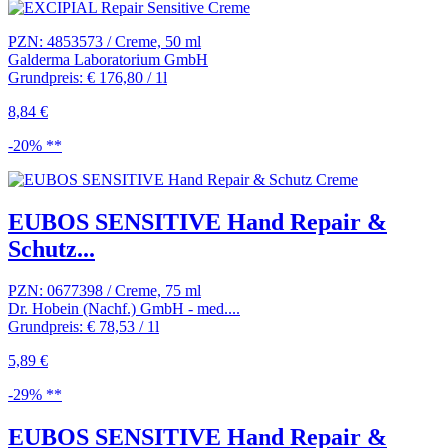
PZN: 4853573 / Creme, 50 ml
Galderma Laboratorium GmbH
Grundpreis: € 176,80 / 1l
8,84 €
-20% **
EUBOS SENSITIVE Hand Repair &
Schutz...
PZN: 0677398 / Creme, 75 ml
Dr. Hobein (Nachf.) GmbH - med....
Grundpreis: € 78,53 / 1l
5,89 €
-29% **
EUBOS SENSITIVE Hand Repair &