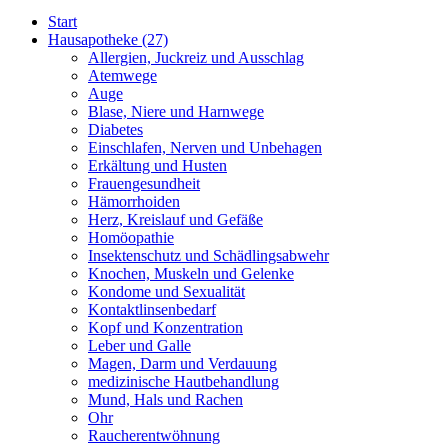
Start
Hausapotheke
(27)
Allergien, Juckreiz und Ausschlag
Atemwege
Auge
Blase, Niere und Harnwege
Diabetes
Einschlafen, Nerven und Unbehagen
Erkältung und Husten
Frauengesundheit
Hämorrhoiden
Herz, Kreislauf und Gefäße
Homöopathie
Insektenschutz und Schädlingsabwehr
Knochen, Muskeln und Gelenke
Kondome und Sexualität
Kontaktlinsenbedarf
Kopf und Konzentration
Leber und Galle
Magen, Darm und Verdauung
medizinische Hautbehandlung
Mund, Hals und Rachen
Ohr
Raucherentwöhnung