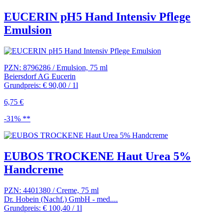
EUCERIN pH5 Hand Intensiv Pflege
Emulsion
PZN: 8796286 / Emulsion, 75 ml
Beiersdorf AG Eucerin
Grundpreis: € 90,00 / 1l
6,75 €
-31% **
EUBOS TROCKENE Haut Urea 5%
Handcreme
PZN: 4401380 / Creme, 75 ml
Dr. Hobein (Nachf.) GmbH - med....
Grundpreis: € 100,40 / 1l