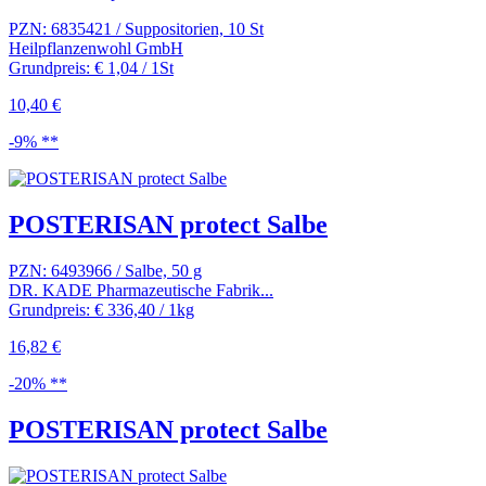
PZN: 6835421 / Suppositorien, 10 St
Heilpflanzenwohl GmbH
Grundpreis: € 1,04 / 1St
10,40 €
-9% **
POSTERISAN protect Salbe
PZN: 6493966 / Salbe, 50 g
DR. KADE Pharmazeutische Fabrik...
Grundpreis: € 336,40 / 1kg
16,82 €
-20% **
POSTERISAN protect Salbe