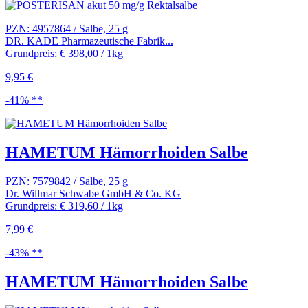
PZN: 4957864 / Salbe, 25 g
DR. KADE Pharmazeutische Fabrik...
Grundpreis: € 398,00 / 1kg
9,95 €
-41% **
HAMETUM Hämorrhoiden Salbe
PZN: 7579842 / Salbe, 25 g
Dr. Willmar Schwabe GmbH & Co. KG
Grundpreis: € 319,60 / 1kg
7,99 €
-43% **
HAMETUM Hämorrhoiden Salbe