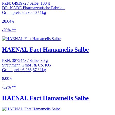
PZN: 6493972 / Salbe, 100 g
DR. KADE Pharmazeutische Fabrik...
Grundpreis: € 286,40 / 1kg
28,64 €
-20% **
HAENAL Fact Hamamelis Salbe
PZN: 3875443 / Salbe, 30 g
Strathmann GmbH & Co. KG
Grundpreis: € 266,67 / 1kg
8,00 €
-32% **
HAENAL Fact Hamamelis Salbe