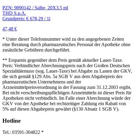
PZN: 9890142 / Salbe, 20X3.5 ml
THD S.p.A.
Grundpreis: € 678,29 / 1l
47,48 €
* Unter dieser Telefonnummer wird zu den angegebenen Zeiten
eine Beratung durch pharmazeutisches Personal der Apotheke ohne
zusätzliche Gebühren durchgeführt.
** Ersparnis gegenüber dem Preis gemäß aktueller Lauer-Taxe.
Preis: Verbindlicher Abrechnungspreis nach der Großen Deutschen
Spezialitätentaxe (sog. Lauer-Taxe) bei Abgabe zu Lasten der GKV,
die sich gemäß §129 Abs. 5a SGB V aus dem Abgabepreis des
pharmazeutischen Unternehmens und der
Arzneimittelpreisverordnung in der Fassung zum 31.12.2003 ergibt.
Bei nicht verschreibungspflichtigen Arzneimitteln ist dieser Preis für
Apotheken nicht verbindlich. Im Falle einer Abrechnung würde der
GKV von der Apotheke bei rechtzeitiger Zahlung ein Rabatt von
5% auf diesen Abgabepreis gewährt (§130 Absatz 1 SGB V).
Hotline
Tel.: 03591-304822 *