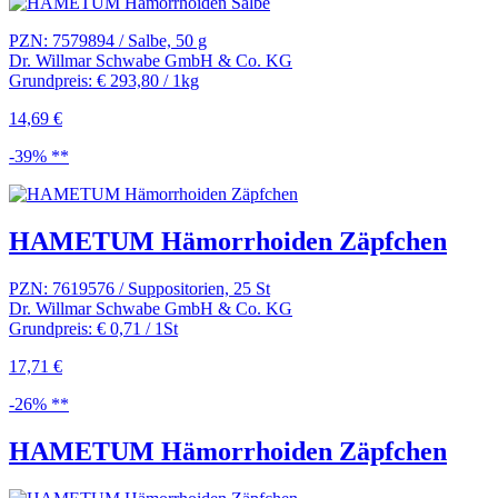
PZN: 7579894 / Salbe, 50 g
Dr. Willmar Schwabe GmbH & Co. KG
Grundpreis: € 293,80 / 1kg
14,69 €
-39% **
HAMETUM Hämorrhoiden Zäpfchen
PZN: 7619576 / Suppositorien, 25 St
Dr. Willmar Schwabe GmbH & Co. KG
Grundpreis: € 0,71 / 1St
17,71 €
-26% **
HAMETUM Hämorrhoiden Zäpfchen