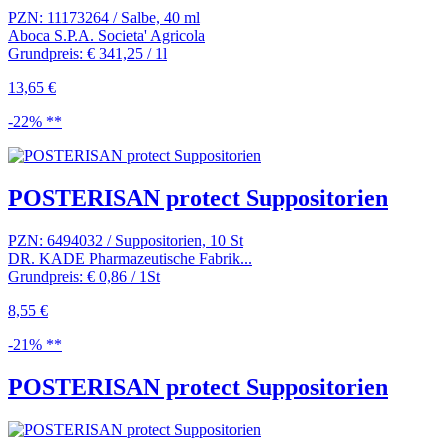
PZN: 11173264 / Salbe, 40 ml
Aboca S.P.A. Societa' Agricola
Grundpreis: € 341,25 / 1l
13,65 €
-22% **
POSTERISAN protect Suppositorien
PZN: 6494032 / Suppositorien, 10 St
DR. KADE Pharmazeutische Fabrik...
Grundpreis: € 0,86 / 1St
8,55 €
-21% **
POSTERISAN protect Suppositorien