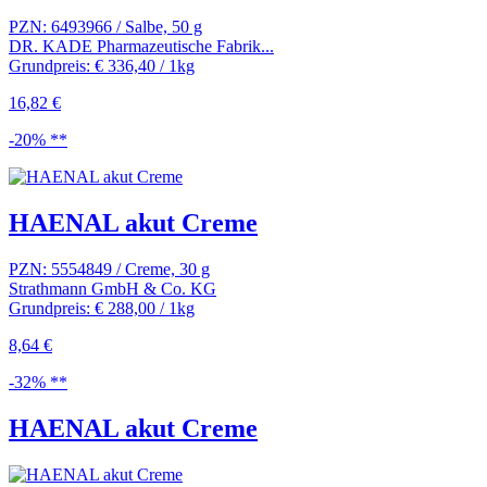
PZN: 6493966 / Salbe, 50 g
DR. KADE Pharmazeutische Fabrik...
Grundpreis: € 336,40 / 1kg
16,82 €
-20% **
HAENAL akut Creme
PZN: 5554849 / Creme, 30 g
Strathmann GmbH & Co. KG
Grundpreis: € 288,00 / 1kg
8,64 €
-32% **
HAENAL akut Creme