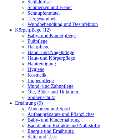
Schilddrüse
Schmerzen und Fieber
Schnupfenmittel
Tiergesundheit
Wundbehandlung und Desinfektion
Körperpflege
(12)
Baby- und Kinderpflege
Fußpflege
Haarpflege
Hand- und Nagelpflege
Haut- und Körperpflege
Hautreinigung
Hygiene
Kosmetik
Lippenpflege
Mund- und Zahnpflege
Öle, Bäder und Tinkturen
Sonnenschutz
Ernährung
(9)
Abnehmen und Sport
Aufbaupräparate und Pflanzliches
Baby- und Kindernahrung
Bachblüten, Extrakte und Nährstoffe
Energie und Ernährung
Säfte und Tees