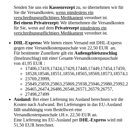
Senden Sie uns ein
Kassenrezept
zu, so übernehmen wir für
Sie die Versandkosten,
wenn mindestens ein
verschreibungspflichtiges Medikament
verordnet ist.
Bei einem Privatrezept:
Wir übernehmen die Versandkosten
für Sie, wenn auf dem
Privatrezept
mindestens ein
verschreibungspflichtiges Medikament
verordnet ist.
DHL-Express:
Wir bieten einen Versand mit DHL-Express
gegen eine Versandkostenpauschale von 22,50 EUR an.
Für bestimmte Zustellorte gilt ein
Außengebietszuschlag
(Inselzuschlag) mit einer Gesamt-Versandkostenpauschale
von 41,95 EUR :
17406,17419,17424,17429,17440,17449,17454,17459,
18528,18546,18551,18556,18565,18569,18573,18574,1
23769,23999,
25849,25859,25863,25869,25938,25946,25980,25992,2
26465,26474,26486,26548,26571,26579,26757,
27498,27499
Ausland:
Bei einer Lieferung ins Ausland berechnen wir die
Kosten nach Aufwand. Bei Lieferungen in das EU-Ausland
fällt unabhängig vom Bestellwert eine
Versandkostenpauschale i.H.v. 22,50 EUR an.
Eine Lieferung ins EU-Ausland per
DHL-Express
wird mit
51,50 EUR berechnet.