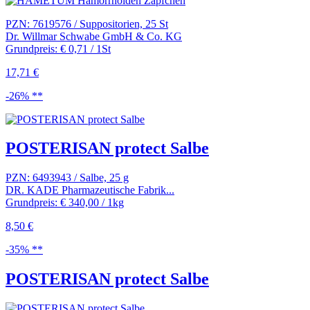
PZN: 7619576 / Suppositorien, 25 St
Dr. Willmar Schwabe GmbH & Co. KG
Grundpreis: € 0,71 / 1St
17,71 €
-26% **
POSTERISAN protect Salbe
PZN: 6493943 / Salbe, 25 g
DR. KADE Pharmazeutische Fabrik...
Grundpreis: € 340,00 / 1kg
8,50 €
-35% **
POSTERISAN protect Salbe