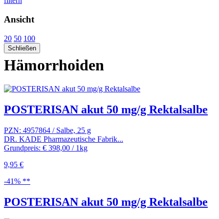
filtern
Ansicht
20
50
100
Schließen
Hämorrhoiden
POSTERISAN akut 50 mg/g Rektalsalbe
PZN: 4957864 / Salbe, 25 g
DR. KADE Pharmazeutische Fabrik...
Grundpreis: € 398,00 / 1kg
9,95 €
-41% **
POSTERISAN akut 50 mg/g Rektalsalbe