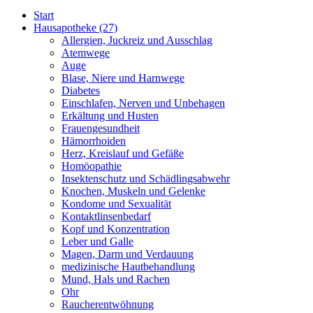
Start
Hausapotheke
(27)
Allergien, Juckreiz und Ausschlag
Atemwege
Auge
Blase, Niere und Harnwege
Diabetes
Einschlafen, Nerven und Unbehagen
Erkältung und Husten
Frauengesundheit
Hämorrhoiden
Herz, Kreislauf und Gefäße
Homöopathie
Insektenschutz und Schädlingsabwehr
Knochen, Muskeln und Gelenke
Kondome und Sexualität
Kontaktlinsenbedarf
Kopf und Konzentration
Leber und Galle
Magen, Darm und Verdauung
medizinische Hautbehandlung
Mund, Hals und Rachen
Ohr
Raucherentwöhnung