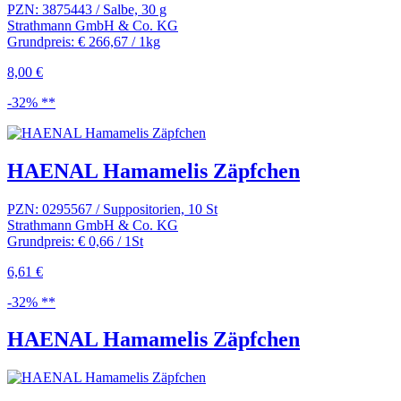
PZN: 3875443 / Salbe, 30 g
Strathmann GmbH & Co. KG
Grundpreis: € 266,67 / 1kg
8,00 €
-32% **
HAENAL Hamamelis Zäpfchen
PZN: 0295567 / Suppositorien, 10 St
Strathmann GmbH & Co. KG
Grundpreis: € 0,66 / 1St
6,61 €
-32% **
HAENAL Hamamelis Zäpfchen