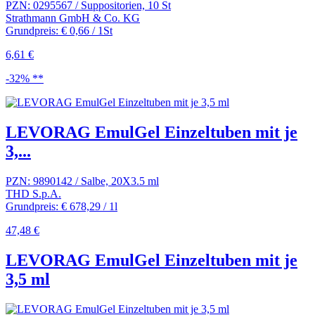
PZN: 0295567 / Suppositorien, 10 St
Strathmann GmbH & Co. KG
Grundpreis: € 0,66 / 1St
6,61 €
-32% **
LEVORAG EmulGel Einzeltuben mit je
3,...
PZN: 9890142 / Salbe, 20X3.5 ml
THD S.p.A.
Grundpreis: € 678,29 / 1l
47,48 €
LEVORAG EmulGel Einzeltuben mit je
3,5 ml