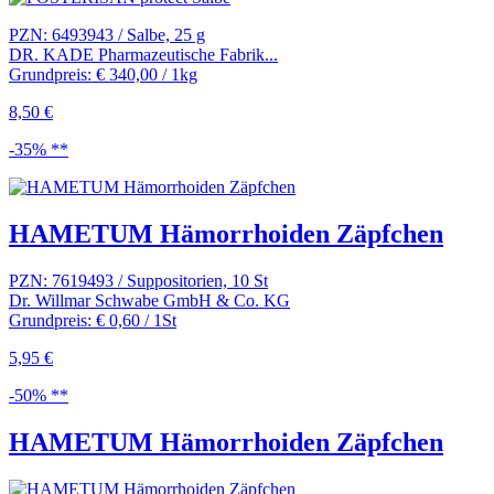
PZN: 6493943 / Salbe, 25 g
DR. KADE Pharmazeutische Fabrik...
Grundpreis: € 340,00 / 1kg
8,50 €
-35% **
HAMETUM Hämorrhoiden Zäpfchen
PZN: 7619493 / Suppositorien, 10 St
Dr. Willmar Schwabe GmbH & Co. KG
Grundpreis: € 0,60 / 1St
5,95 €
-50% **
HAMETUM Hämorrhoiden Zäpfchen