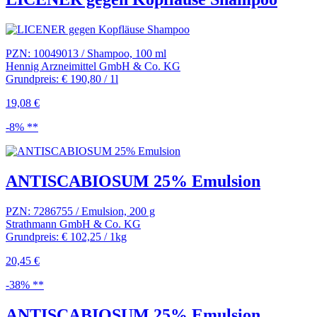
PZN: 10049013 / Shampoo, 100 ml
Hennig Arzneimittel GmbH & Co. KG
Grundpreis: € 190,80 / 1l
19,08 €
-8% **
ANTISCABIOSUM 25% Emulsion
PZN: 7286755 / Emulsion, 200 g
Strathmann GmbH & Co. KG
Grundpreis: € 102,25 / 1kg
20,45 €
-38% **
ANTISCABIOSUM 25% Emulsion