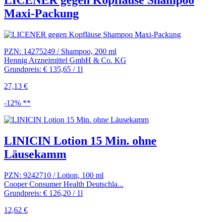
LICENER gegen Kopfläuse Shampoo
Maxi-Packung
PZN: 14275249 / Shampoo, 200 ml
Hennig Arzneimittel GmbH & Co. KG
Grundpreis: € 135,65 / 1l
27,13 €
-12% **
LINICIN Lotion 15 Min. ohne
Läusekamm
PZN: 9242710 / Lotion, 100 ml
Cooper Consumer Health Deutschla...
Grundpreis: € 126,20 / 1l
12,62 €