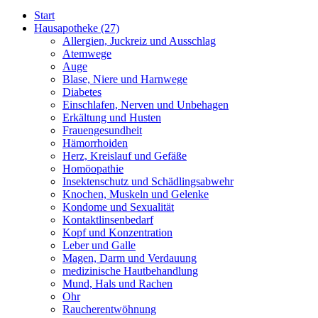
Start
Hausapotheke
(27)
Allergien, Juckreiz und Ausschlag
Atemwege
Auge
Blase, Niere und Harnwege
Diabetes
Einschlafen, Nerven und Unbehagen
Erkältung und Husten
Frauengesundheit
Hämorrhoiden
Herz, Kreislauf und Gefäße
Homöopathie
Insektenschutz und Schädlingsabwehr
Knochen, Muskeln und Gelenke
Kondome und Sexualität
Kontaktlinsenbedarf
Kopf und Konzentration
Leber und Galle
Magen, Darm und Verdauung
medizinische Hautbehandlung
Mund, Hals und Rachen
Ohr
Raucherentwöhnung