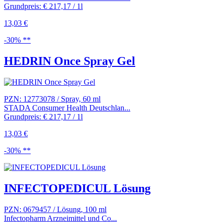
Grundpreis: € 217,17 / 1l
13,03 €
-30% **
HEDRIN Once Spray Gel
PZN: 12773078 / Spray, 60 ml
STADA Consumer Health Deutschlan...
Grundpreis: € 217,17 / 1l
13,03 €
-30% **
INFECTOPEDICUL Lösung
PZN: 0679457 / Lösung, 100 ml
Infectopharm Arzneimittel und Co...