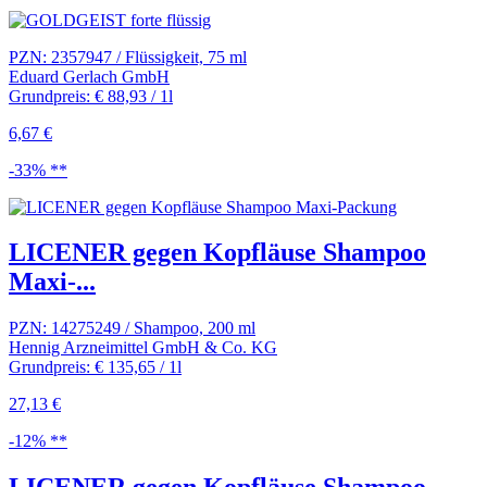
PZN: 2357947 / Flüssigkeit, 75 ml
Eduard Gerlach GmbH
Grundpreis: € 88,93 / 1l
6,67 €
-33% **
LICENER gegen Kopfläuse Shampoo
Maxi-...
PZN: 14275249 / Shampoo, 200 ml
Hennig Arzneimittel GmbH & Co. KG
Grundpreis: € 135,65 / 1l
27,13 €
-12% **