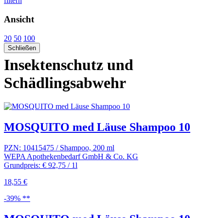
filtern
Ansicht
20
50
100
Schließen
Insektenschutz und
Schädlingsabwehr
MOSQUITO med Läuse Shampoo 10
PZN: 10415475 / Shampoo, 200 ml
WEPA Apothekenbedarf GmbH & Co. KG
Grundpreis: € 92,75 / 1l
18,55 €
-39% **