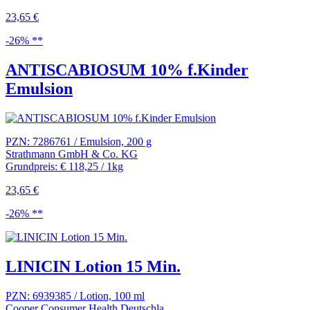
23,65 €
-26% **
ANTISCABIOSUM 10% f.Kinder
Emulsion
PZN: 7286761 / Emulsion, 200 g
Strathmann GmbH & Co. KG
Grundpreis: € 118,25 / 1kg
23,65 €
-26% **
LINICIN Lotion 15 Min.
PZN: 6939385 / Lotion, 100 ml
Cooper Consumer Health Deutschla...