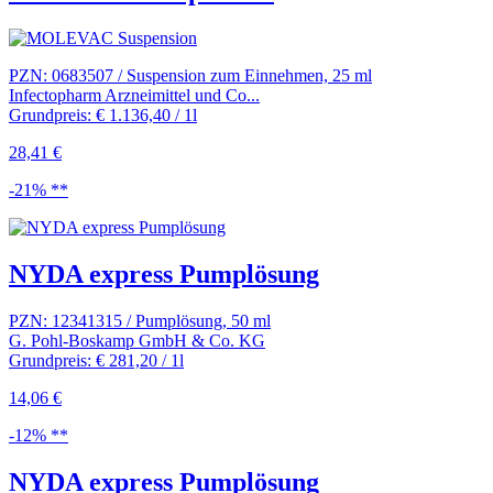
PZN: 0683507 / Suspension zum Einnehmen, 25 ml
Infectopharm Arzneimittel und Co...
Grundpreis: € 1.136,40 / 1l
28,41 €
-21% **
NYDA express Pumplösung
PZN: 12341315 / Pumplösung, 50 ml
G. Pohl-Boskamp GmbH & Co. KG
Grundpreis: € 281,20 / 1l
14,06 €
-12% **
NYDA express Pumplösung