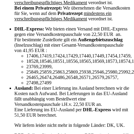
verschreibungspflichtiges Medikament
verordnet ist.
Bei einem Privatrezept:
Wir übernehmen die Versandkosten
für Sie, wenn auf dem
Privatrezept
mindestens ein
verschreibungspflichtiges Medikament
verordnet ist.
DHL-Express:
Wir bieten einen Versand mit DHL-Express
gegen eine Versandkostenpauschale von 22,50 EUR an.
Für bestimmte Zustellorte gilt ein
Außengebietszuschlag
(Inselzuschlag) mit einer Gesamt-Versandkostenpauschale
von 41,95 EUR :
17406,17419,17424,17429,17440,17449,17454,17459,
18528,18546,18551,18556,18565,18569,18573,18574,1
23769,23999,
25849,25859,25863,25869,25938,25946,25980,25992,2
26465,26474,26486,26548,26571,26579,26757,
27498,27499
Ausland:
Bei einer Lieferung ins Ausland berechnen wir die
Kosten nach Aufwand. Bei Lieferungen in das EU-Ausland
fällt unabhängig vom Bestellwert eine
Versandkostenpauschale i.H.v. 22,50 EUR an.
Eine Lieferung ins EU-Ausland per
DHL-Express
wird mit
51,50 EUR berechnet.
Wir liefern leider nicht mehr in folgende Länder:
DK, UK
.