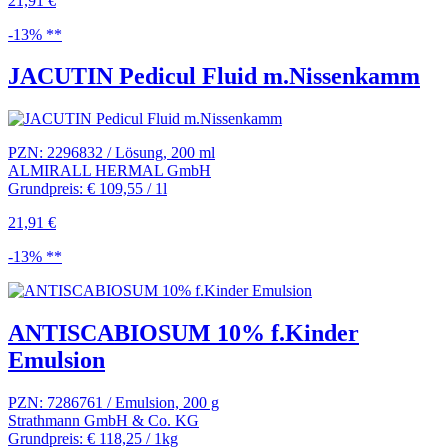
21,91 €
-13% **
JACUTIN Pedicul Fluid m.Nissenkamm
PZN: 2296832 / Lösung, 200 ml
ALMIRALL HERMAL GmbH
Grundpreis: € 109,55 / 1l
21,91 €
-13% **
ANTISCABIOSUM 10% f.Kinder
Emulsion
PZN: 7286761 / Emulsion, 200 g
Strathmann GmbH & Co. KG
Grundpreis: € 118,25 / 1kg