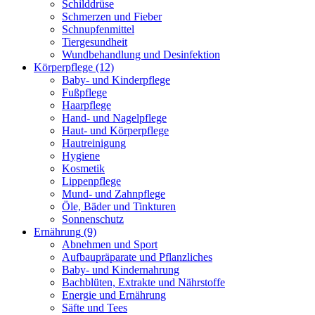
Schilddrüse
Schmerzen und Fieber
Schnupfenmittel
Tiergesundheit
Wundbehandlung und Desinfektion
Körperpflege
(12)
Baby- und Kinderpflege
Fußpflege
Haarpflege
Hand- und Nagelpflege
Haut- und Körperpflege
Hautreinigung
Hygiene
Kosmetik
Lippenpflege
Mund- und Zahnpflege
Öle, Bäder und Tinkturen
Sonnenschutz
Ernährung
(9)
Abnehmen und Sport
Aufbaupräparate und Pflanzliches
Baby- und Kindernahrung
Bachblüten, Extrakte und Nährstoffe
Energie und Ernährung
Säfte und Tees