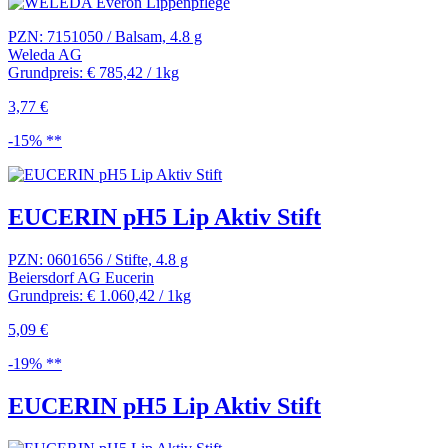
PZN: 7151050 / Balsam, 4.8 g
Weleda AG
Grundpreis: € 785,42 / 1kg
3,77 €
-15% **
EUCERIN pH5 Lip Aktiv Stift
PZN: 0601656 / Stifte, 4.8 g
Beiersdorf AG Eucerin
Grundpreis: € 1.060,42 / 1kg
5,09 €
-19% **
EUCERIN pH5 Lip Aktiv Stift