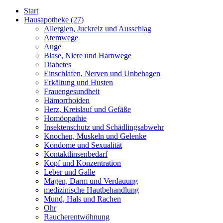
Start
Hausapotheke
(27)
Allergien, Juckreiz und Ausschlag
Atemwege
Auge
Blase, Niere und Harnwege
Diabetes
Einschlafen, Nerven und Unbehagen
Erkältung und Husten
Frauengesundheit
Hämorrhoiden
Herz, Kreislauf und Gefäße
Homöopathie
Insektenschutz und Schädlingsabwehr
Knochen, Muskeln und Gelenke
Kondome und Sexualität
Kontaktlinsenbedarf
Kopf und Konzentration
Leber und Galle
Magen, Darm und Verdauung
medizinische Hautbehandlung
Mund, Hals und Rachen
Ohr
Raucherentwöhnung