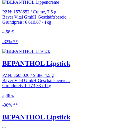
PZN: 1578652 / Creme, 7.5 g
Bayer Vital GmbH Geschäftsbereic...
Grundpreis: € 610,67 / 1kg
4,58 €
-32% **
BEPANTHOL Lipstick
PZN: 2605026 / Stifte, 4.5 g
Bayer Vital GmbH Geschäftsbereic...
Grundpreis: € 773,33 / 1kg
3,48 €
-30% **
BEPANTHOL Lipstick