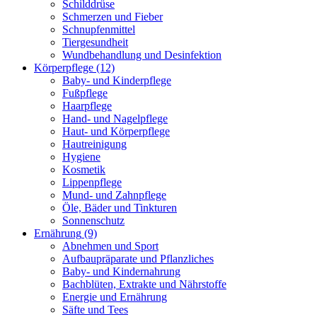
Schilddrüse
Schmerzen und Fieber
Schnupfenmittel
Tiergesundheit
Wundbehandlung und Desinfektion
Körperpflege
(12)
Baby- und Kinderpflege
Fußpflege
Haarpflege
Hand- und Nagelpflege
Haut- und Körperpflege
Hautreinigung
Hygiene
Kosmetik
Lippenpflege
Mund- und Zahnpflege
Öle, Bäder und Tinkturen
Sonnenschutz
Ernährung
(9)
Abnehmen und Sport
Aufbaupräparate und Pflanzliches
Baby- und Kindernahrung
Bachblüten, Extrakte und Nährstoffe
Energie und Ernährung
Säfte und Tees