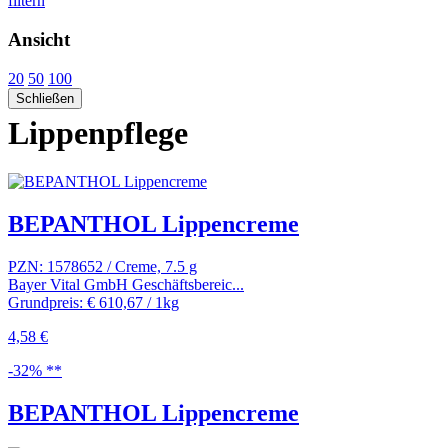
filtern
Ansicht
20
50
100
Schließen
Lippenpflege
BEPANTHOL Lippencreme
PZN: 1578652 / Creme, 7.5 g
Bayer Vital GmbH Geschäftsbereic...
Grundpreis: € 610,67 / 1kg
4,58 €
-32% **
BEPANTHOL Lippencreme