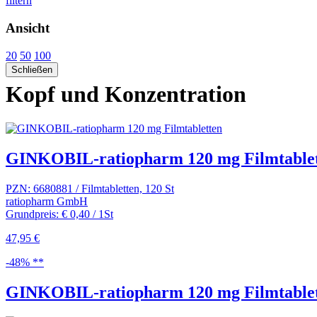
filtern
Ansicht
20
50
100
Schließen
Kopf und Konzentration
GINKOBIL-ratiopharm 120 mg Filmtable
PZN: 6680881 / Filmtabletten, 120 St
ratiopharm GmbH
Grundpreis: € 0,40 / 1St
47,95 €
-48% **
GINKOBIL-ratiopharm 120 mg Filmtable