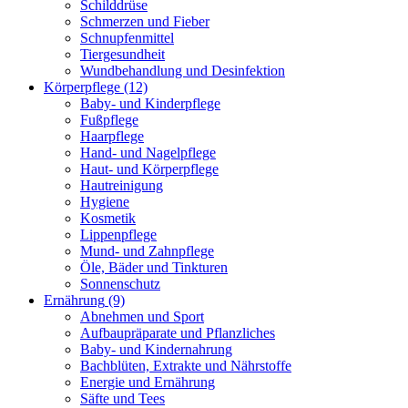
Schilddrüse
Schmerzen und Fieber
Schnupfenmittel
Tiergesundheit
Wundbehandlung und Desinfektion
Körperpflege
(12)
Baby- und Kinderpflege
Fußpflege
Haarpflege
Hand- und Nagelpflege
Haut- und Körperpflege
Hautreinigung
Hygiene
Kosmetik
Lippenpflege
Mund- und Zahnpflege
Öle, Bäder und Tinkturen
Sonnenschutz
Ernährung
(9)
Abnehmen und Sport
Aufbaupräparate und Pflanzliches
Baby- und Kindernahrung
Bachblüten, Extrakte und Nährstoffe
Energie und Ernährung
Säfte und Tees