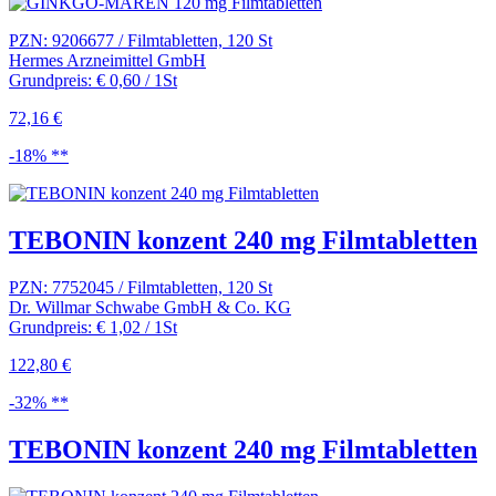
PZN: 9206677 / Filmtabletten, 120 St
Hermes Arzneimittel GmbH
Grundpreis: € 0,60 / 1St
72,16 €
-18% **
TEBONIN konzent 240 mg Filmtabletten
PZN: 7752045 / Filmtabletten, 120 St
Dr. Willmar Schwabe GmbH & Co. KG
Grundpreis: € 1,02 / 1St
122,80 €
-32% **
TEBONIN konzent 240 mg Filmtabletten