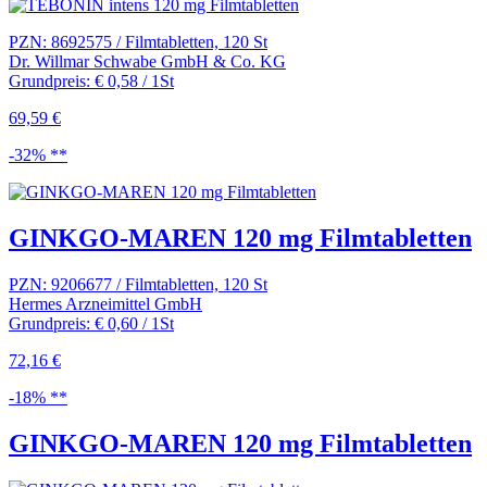
PZN: 8692575 / Filmtabletten, 120 St
Dr. Willmar Schwabe GmbH & Co. KG
Grundpreis: € 0,58 / 1St
69,59 €
-32% **
GINKGO-MAREN 120 mg Filmtabletten
PZN: 9206677 / Filmtabletten, 120 St
Hermes Arzneimittel GmbH
Grundpreis: € 0,60 / 1St
72,16 €
-18% **
GINKGO-MAREN 120 mg Filmtabletten