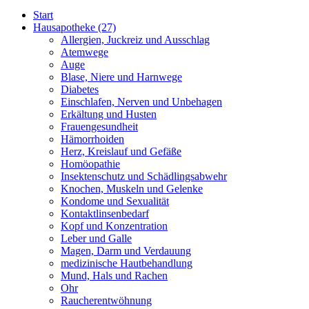
Start
Hausapotheke
(27)
Allergien, Juckreiz und Ausschlag
Atemwege
Auge
Blase, Niere und Harnwege
Diabetes
Einschlafen, Nerven und Unbehagen
Erkältung und Husten
Frauengesundheit
Hämorrhoiden
Herz, Kreislauf und Gefäße
Homöopathie
Insektenschutz und Schädlingsabwehr
Knochen, Muskeln und Gelenke
Kondome und Sexualität
Kontaktlinsenbedarf
Kopf und Konzentration
Leber und Galle
Magen, Darm und Verdauung
medizinische Hautbehandlung
Mund, Hals und Rachen
Ohr
Raucherentwöhnung