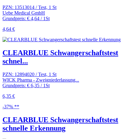
PZN: 13513014 / Test, 1 St
Uebe Medical GmbH
Grundpreis: € 4,64 / 1St
4,64 €
CLEARBLUE Schwangerschaftstest
schnel...
PZN: 12894020 / Test, 1 St
WICK Pharma - Zweigniederlassung...
Grundpreis: € 6,35 / 1St
6,35 €
-37% **
CLEARBLUE Schwangerschaftstest
schnelle Erkennung