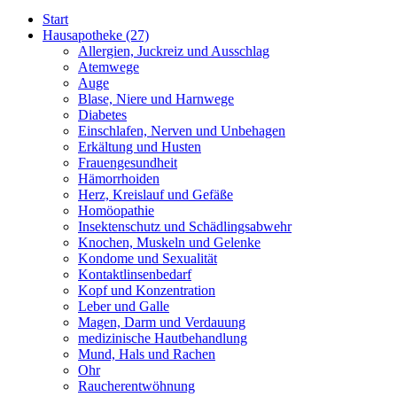
Start
Hausapotheke
(27)
Allergien, Juckreiz und Ausschlag
Atemwege
Auge
Blase, Niere und Harnwege
Diabetes
Einschlafen, Nerven und Unbehagen
Erkältung und Husten
Frauengesundheit
Hämorrhoiden
Herz, Kreislauf und Gefäße
Homöopathie
Insektenschutz und Schädlingsabwehr
Knochen, Muskeln und Gelenke
Kondome und Sexualität
Kontaktlinsenbedarf
Kopf und Konzentration
Leber und Galle
Magen, Darm und Verdauung
medizinische Hautbehandlung
Mund, Hals und Rachen
Ohr
Raucherentwöhnung