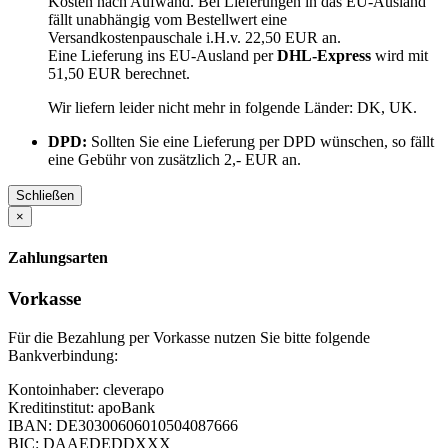
Kosten nach Aufwand. Bei Lieferungen in das EU-Ausland
fällt unabhängig vom Bestellwert eine
Versandkostenpauschale i.H.v. 22,50 EUR an.
Eine Lieferung ins EU-Ausland per
DHL-Express
wird mit
51,50 EUR berechnet.
Wir liefern leider nicht mehr in folgende Länder:
DK, UK
.
DPD:
Sollten Sie eine Lieferung per DPD wünschen, so fällt
eine Gebühr von zusätzlich 2,- EUR an.
Schließen
×
Zahlungsarten
Vorkasse
Für die Bezahlung per Vorkasse nutzen Sie bitte folgende
Bankverbindung:
Kontoinhaber: cleverapo
Kreditinstitut: apoBank
IBAN: DE30300606010504087666
BIC: DAAEDEDDXXX