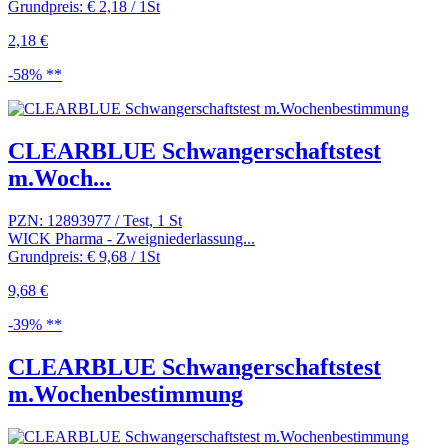
Grundpreis: € 2,18 / 1St
2,18 €
-58% **
CLEARBLUE Schwangerschaftstest
m.Woch...
PZN: 12893977 / Test, 1 St
WICK Pharma - Zweigniederlassung...
Grundpreis: € 9,68 / 1St
9,68 €
-39% **
CLEARBLUE Schwangerschaftstest
m.Wochenbestimmung