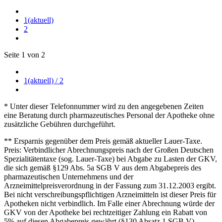
1
(aktuell)
2
Seite 1 von 2
1
(aktuell)
/ 2
* Unter dieser Telefonnummer wird zu den angegebenen Zeiten
eine Beratung durch pharmazeutisches Personal der Apotheke ohne
zusätzliche Gebühren durchgeführt.
** Ersparnis gegenüber dem Preis gemäß aktueller Lauer-Taxe.
Preis: Verbindlicher Abrechnungspreis nach der Großen Deutschen
Spezialitätentaxe (sog. Lauer-Taxe) bei Abgabe zu Lasten der GKV,
die sich gemäß §129 Abs. 5a SGB V aus dem Abgabepreis des
pharmazeutischen Unternehmens und der
Arzneimittelpreisverordnung in der Fassung zum 31.12.2003 ergibt.
Bei nicht verschreibungspflichtigen Arzneimitteln ist dieser Preis für
Apotheken nicht verbindlich. Im Falle einer Abrechnung würde der
GKV von der Apotheke bei rechtzeitiger Zahlung ein Rabatt von
5% auf diesen Abgabepreis gewährt (§130 Absatz 1 SGB V).