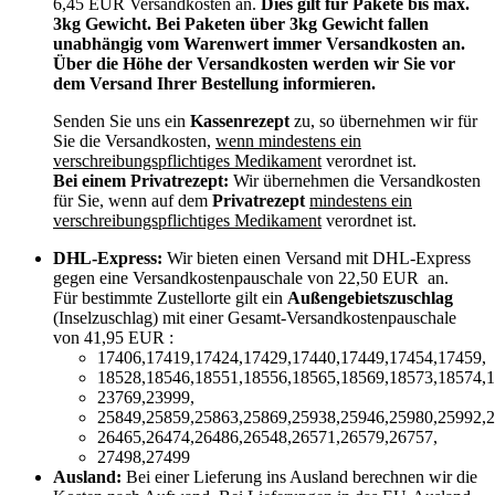
6,45 EUR Versandkosten an.
Dies gilt für Pakete bis max.
3kg Gewicht. Bei Paketen über 3kg Gewicht fallen
unabhängig vom Warenwert immer Versandkosten an.
Über die Höhe der Versandkosten werden wir Sie vor
dem Versand Ihrer Bestellung informieren.
Senden Sie uns ein
Kassenrezept
zu, so übernehmen wir für
Sie die Versandkosten,
wenn mindestens ein
verschreibungspflichtiges Medikament
verordnet ist.
Bei einem Privatrezept:
Wir übernehmen die Versandkosten
für Sie, wenn auf dem
Privatrezept
mindestens ein
verschreibungspflichtiges Medikament
verordnet ist.
DHL-Express:
Wir bieten einen Versand mit DHL-Express
gegen eine Versandkostenpauschale von 22,50 EUR an.
Für bestimmte Zustellorte gilt ein
Außengebietszuschlag
(Inselzuschlag) mit einer Gesamt-Versandkostenpauschale
von 41,95 EUR :
17406,17419,17424,17429,17440,17449,17454,17459,
18528,18546,18551,18556,18565,18569,18573,18574,1
23769,23999,
25849,25859,25863,25869,25938,25946,25980,25992,2
26465,26474,26486,26548,26571,26579,26757,
27498,27499
Ausland:
Bei einer Lieferung ins Ausland berechnen wir die