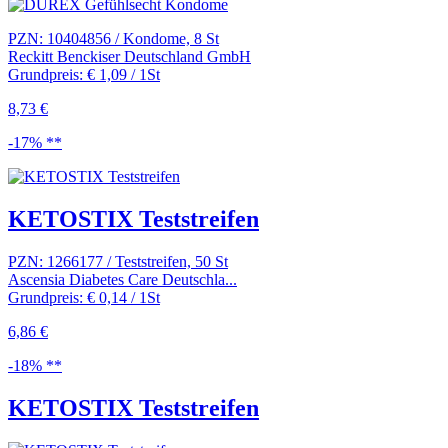
PZN: 10404856 / Kondome, 8 St
Reckitt Benckiser Deutschland GmbH
Grundpreis: € 1,09 / 1St
8,73 €
-17% **
KETOSTIX Teststreifen
PZN: 1266177 / Teststreifen, 50 St
Ascensia Diabetes Care Deutschla...
Grundpreis: € 0,14 / 1St
6,86 €
-18% **
KETOSTIX Teststreifen