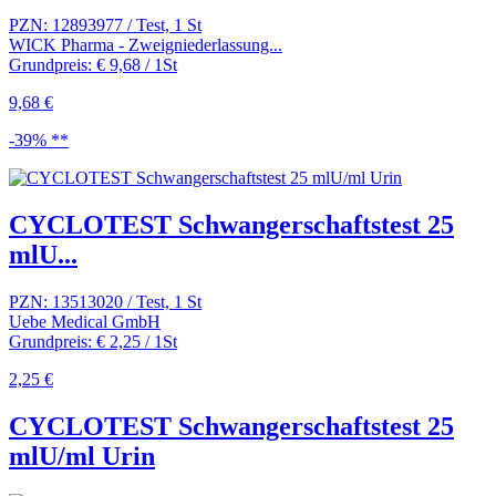
PZN: 12893977 / Test, 1 St
WICK Pharma - Zweigniederlassung...
Grundpreis: € 9,68 / 1St
9,68 €
-39% **
CYCLOTEST Schwangerschaftstest 25
mlU...
PZN: 13513020 / Test, 1 St
Uebe Medical GmbH
Grundpreis: € 2,25 / 1St
2,25 €
CYCLOTEST Schwangerschaftstest 25
mlU/ml Urin