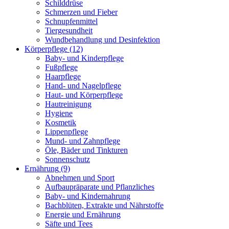
Schilddrüse
Schmerzen und Fieber
Schnupfenmittel
Tiergesundheit
Wundbehandlung und Desinfektion
Körperpflege
(12)
Baby- und Kinderpflege
Fußpflege
Haarpflege
Hand- und Nagelpflege
Haut- und Körperpflege
Hautreinigung
Hygiene
Kosmetik
Lippenpflege
Mund- und Zahnpflege
Öle, Bäder und Tinkturen
Sonnenschutz
Ernährung
(9)
Abnehmen und Sport
Aufbaupräparate und Pflanzliches
Baby- und Kindernahrung
Bachblüten, Extrakte und Nährstoffe
Energie und Ernährung
Säfte und Tees