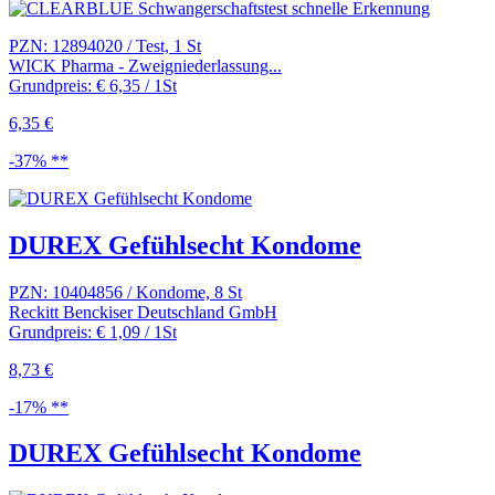
PZN: 12894020 / Test, 1 St
WICK Pharma - Zweigniederlassung...
Grundpreis: € 6,35 / 1St
6,35 €
-37% **
DUREX Gefühlsecht Kondome
PZN: 10404856 / Kondome, 8 St
Reckitt Benckiser Deutschland GmbH
Grundpreis: € 1,09 / 1St
8,73 €
-17% **
DUREX Gefühlsecht Kondome