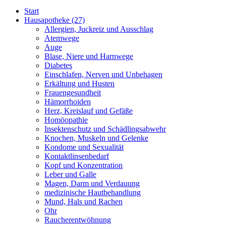
Start
Hausapotheke
(27)
Allergien, Juckreiz und Ausschlag
Atemwege
Auge
Blase, Niere und Harnwege
Diabetes
Einschlafen, Nerven und Unbehagen
Erkältung und Husten
Frauengesundheit
Hämorrhoiden
Herz, Kreislauf und Gefäße
Homöopathie
Insektenschutz und Schädlingsabwehr
Knochen, Muskeln und Gelenke
Kondome und Sexualität
Kontaktlinsenbedarf
Kopf und Konzentration
Leber und Galle
Magen, Darm und Verdauung
medizinische Hautbehandlung
Mund, Hals und Rachen
Ohr
Raucherentwöhnung