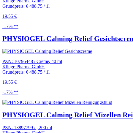
Klinge Pharma GmbH
Grundpreis: € 488,75 / 1l
19,55 €
-17% **
PHYSIOGEL Calming Relief Gesichtscre
PZN: 10796448 / Creme, 40 ml
Klinge Pharma GmbH
Grundpreis: € 488,75 / 1l
19,55 €
-17% **
PHYSIOGEL Calming Relief Mizellen Rei.
PZN: 13897799 / , 200 ml
Klinge Pharma GmbH