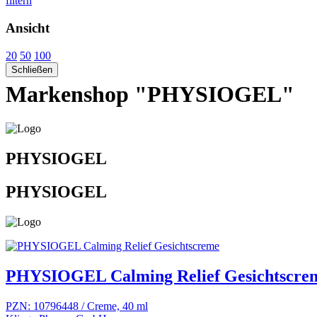
filtern
Ansicht
20
50
100
Schließen
Markenshop "PHYSIOGEL"
PHYSIOGEL
PHYSIOGEL
PHYSIOGEL Calming Relief Gesichtscre
PZN: 10796448 / Creme, 40 ml