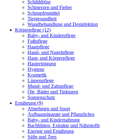
Schilddrüse
Schmerzen und Fieber
Schnupfenmittel
Tiergesundheit
Wundbehandlung und Desinfektion
Körperpflege
(12)
Baby- und Kinderpflege
Fußpflege
Haarpflege
Hand- und Nagelpflege
Haut- und Körperpflege
Hautreinigung
Hygiene
Kosmetik
Lippenpflege
Mund- und Zahnpflege
Öle, Bäder und Tinkturen
Sonnenschutz
Ernährung
(9)
Abnehmen und Sport
Aufbaupräparate und Pflanzliches
Baby- und Kindernahrung
Bachblüten, Extrakte und Nährstoffe
Energie und Ernährung
Säfte und Tees