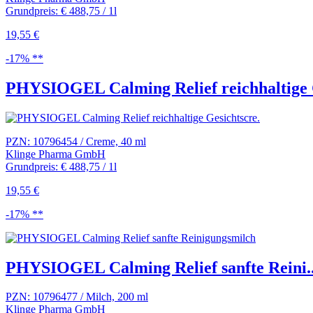
Grundpreis: € 488,75 / 1l
19,55 €
-17% **
PHYSIOGEL Calming Relief reichhaltige G
PZN: 10796454 / Creme, 40 ml
Klinge Pharma GmbH
Grundpreis: € 488,75 / 1l
19,55 €
-17% **
PHYSIOGEL Calming Relief sanfte Reini..
PZN: 10796477 / Milch, 200 ml
Klinge Pharma GmbH