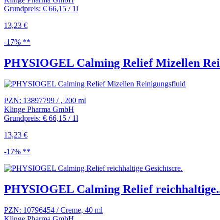
Grundpreis: € 66,15 / 1l
13,23 €
-17% **
PHYSIOGEL Calming Relief Mizellen Rein
PZN: 13897799 / , 200 ml
Klinge Pharma GmbH
Grundpreis: € 66,15 / 1l
13,23 €
-17% **
PHYSIOGEL Calming Relief reichhaltige..
PZN: 10796454 / Creme, 40 ml
Klinge Pharma GmbH