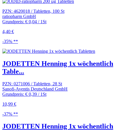
PZN: 4620018 / Tabletten, 100 St
ratiopharm GmbH
Grundpreis: € 0,04 / 1St
4,40 €
-35% **
JODETTEN Henning 1x wöchentlich
Table...
PZN: 0271006 / Tabletten, 28 St
Sanofi-Aventis Deutschland GmbH
Grundpreis: € 0,39 / 1St
10,99 €
-37% **
JODETTEN Henning 1x wöchentlich