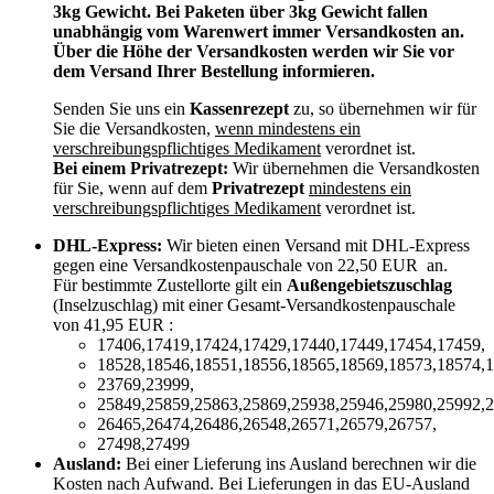
3kg Gewicht. Bei Paketen über 3kg Gewicht fallen
unabhängig vom Warenwert immer Versandkosten an.
Über die Höhe der Versandkosten werden wir Sie vor
dem Versand Ihrer Bestellung informieren.
Senden Sie uns ein
Kassenrezept
zu, so übernehmen wir für
Sie die Versandkosten,
wenn mindestens ein
verschreibungspflichtiges Medikament
verordnet ist.
Bei einem Privatrezept:
Wir übernehmen die Versandkosten
für Sie, wenn auf dem
Privatrezept
mindestens ein
verschreibungspflichtiges Medikament
verordnet ist.
DHL-Express:
Wir bieten einen Versand mit DHL-Express
gegen eine Versandkostenpauschale von 22,50 EUR an.
Für bestimmte Zustellorte gilt ein
Außengebietszuschlag
(Inselzuschlag) mit einer Gesamt-Versandkostenpauschale
von 41,95 EUR :
17406,17419,17424,17429,17440,17449,17454,17459,
18528,18546,18551,18556,18565,18569,18573,18574,1
23769,23999,
25849,25859,25863,25869,25938,25946,25980,25992,2
26465,26474,26486,26548,26571,26579,26757,
27498,27499
Ausland:
Bei einer Lieferung ins Ausland berechnen wir die
Kosten nach Aufwand. Bei Lieferungen in das EU-Ausland