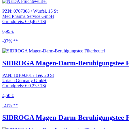
PZN: 0707308 / Würfel, 15 St
Med Pharma Service GmbH
Grundpreis: € 0,46 / 1St
6,95 €
-37% **
SIDROGA Magen-Darm-Beruhigungstee Fi
PZN: 10109301 / Tee, 20 St
Uriach Germany GmbH
Grundpreis: € 0,23 / 1St
4,50 €
-21% **
SIDROGA Magen-Darm-Beruhigungstee Fi