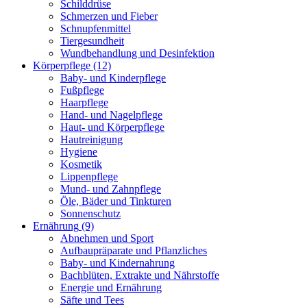
Schilddrüse
Schmerzen und Fieber
Schnupfenmittel
Tiergesundheit
Wundbehandlung und Desinfektion
Körperpflege
(12)
Baby- und Kinderpflege
Fußpflege
Haarpflege
Hand- und Nagelpflege
Haut- und Körperpflege
Hautreinigung
Hygiene
Kosmetik
Lippenpflege
Mund- und Zahnpflege
Öle, Bäder und Tinkturen
Sonnenschutz
Ernährung
(9)
Abnehmen und Sport
Aufbaupräparate und Pflanzliches
Baby- und Kindernahrung
Bachblüten, Extrakte und Nährstoffe
Energie und Ernährung
Säfte und Tees