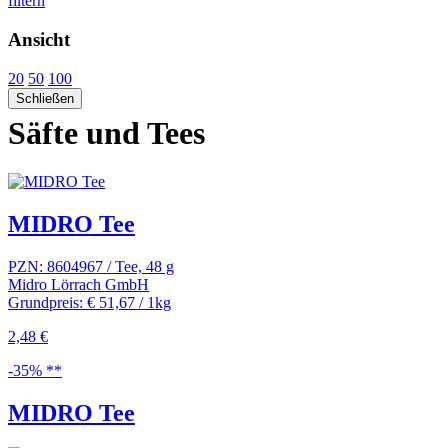
filtern
Ansicht
20
50
100
Schließen
Säfte und Tees
MIDRO Tee
PZN: 8604967 / Tee, 48 g
Midro Lörrach GmbH
Grundpreis: € 51,67 / 1kg
2,48 €
-35% **
MIDRO Tee