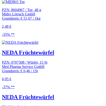
PZN: 8604967 / Tee, 48 g
Midro Lörrach GmbH
Grundpreis: € 51,67 / 1kg
2,48 €
-35% **
NEDA Früchtewürfel
PZN: 0707308 / Würfel, 15 St
Med Pharma Service GmbH
Grundpreis: € 0,46 / 1St
6,95 €
-37% **
NEDA Früchtewürfel