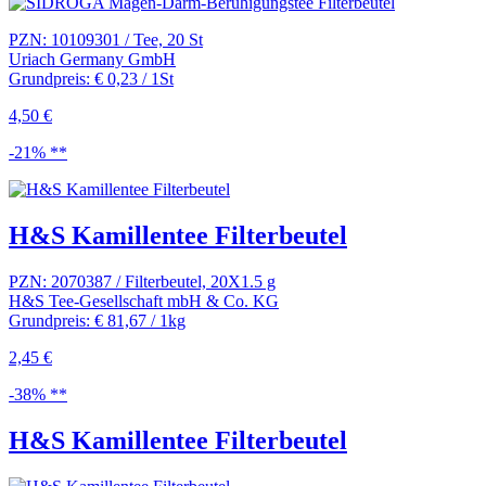
PZN: 10109301 / Tee, 20 St
Uriach Germany GmbH
Grundpreis: € 0,23 / 1St
4,50 €
-21% **
H&S Kamillentee Filterbeutel
PZN: 2070387 / Filterbeutel, 20X1.5 g
H&S Tee-Gesellschaft mbH & Co. KG
Grundpreis: € 81,67 / 1kg
2,45 €
-38% **
H&S Kamillentee Filterbeutel