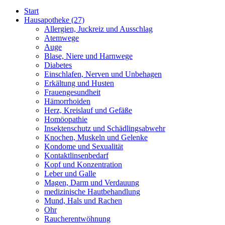
Start
Hausapotheke
(27)
Allergien, Juckreiz und Ausschlag
Atemwege
Auge
Blase, Niere und Harnwege
Diabetes
Einschlafen, Nerven und Unbehagen
Erkältung und Husten
Frauengesundheit
Hämorrhoiden
Herz, Kreislauf und Gefäße
Homöopathie
Insektenschutz und Schädlingsabwehr
Knochen, Muskeln und Gelenke
Kondome und Sexualität
Kontaktlinsenbedarf
Kopf und Konzentration
Leber und Galle
Magen, Darm und Verdauung
medizinische Hautbehandlung
Mund, Hals und Rachen
Ohr
Raucherentwöhnung