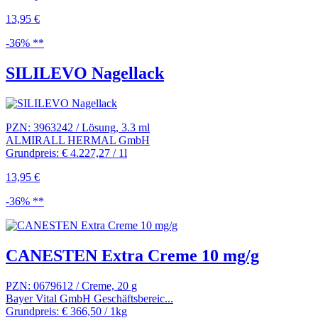
13,95 €
-36% **
SILILEVO Nagellack
PZN: 3963242 / Lösung, 3.3 ml
ALMIRALL HERMAL GmbH
Grundpreis: € 4.227,27 / 1l
13,95 €
-36% **
CANESTEN Extra Creme 10 mg/g
PZN: 0679612 / Creme, 20 g
Bayer Vital GmbH Geschäftsbereic...
Grundpreis: € 366,50 / 1kg