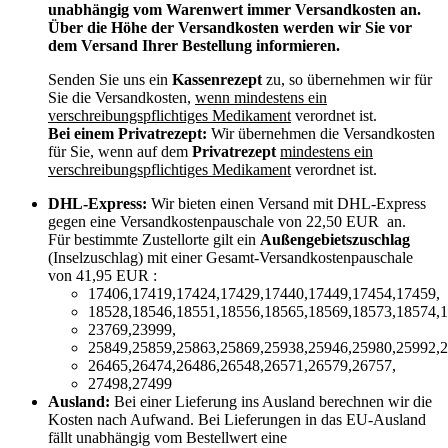
unabhängig vom Warenwert immer Versandkosten an.
Über die Höhe der Versandkosten werden wir Sie vor
dem Versand Ihrer Bestellung informieren.
Senden Sie uns ein
Kassenrezept
zu, so übernehmen wir für
Sie die Versandkosten,
wenn mindestens ein
verschreibungspflichtiges Medikament
verordnet ist.
Bei einem Privatrezept:
Wir übernehmen die Versandkosten
für Sie, wenn auf dem
Privatrezept
mindestens ein
verschreibungspflichtiges Medikament
verordnet ist.
DHL-Express:
Wir bieten einen Versand mit DHL-Express
gegen eine Versandkostenpauschale von 22,50 EUR an.
Für bestimmte Zustellorte gilt ein
Außengebietszuschlag
(Inselzuschlag) mit einer Gesamt-Versandkostenpauschale
von 41,95 EUR :
17406,17419,17424,17429,17440,17449,17454,17459,
18528,18546,18551,18556,18565,18569,18573,18574,1
23769,23999,
25849,25859,25863,25869,25938,25946,25980,25992,2
26465,26474,26486,26548,26571,26579,26757,
27498,27499
Ausland:
Bei einer Lieferung ins Ausland berechnen wir die
Kosten nach Aufwand. Bei Lieferungen in das EU-Ausland
fällt unabhängig vom Bestellwert eine