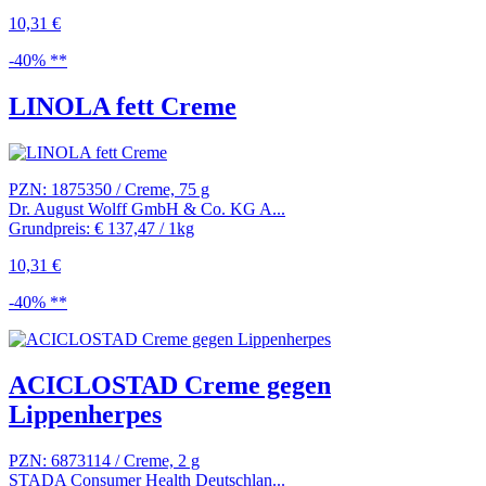
10,31 €
-40% **
LINOLA fett Creme
PZN: 1875350 / Creme, 75 g
Dr. August Wolff GmbH & Co. KG A...
Grundpreis: € 137,47 / 1kg
10,31 €
-40% **
ACICLOSTAD Creme gegen
Lippenherpes
PZN: 6873114 / Creme, 2 g
STADA Consumer Health Deutschlan...