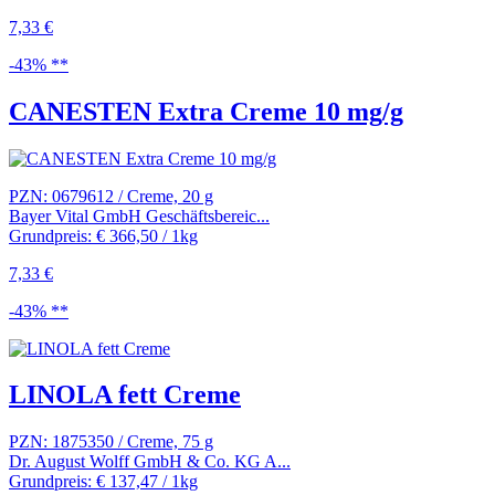
7,33 €
-43% **
CANESTEN Extra Creme 10 mg/g
PZN: 0679612 / Creme, 20 g
Bayer Vital GmbH Geschäftsbereic...
Grundpreis: € 366,50 / 1kg
7,33 €
-43% **
LINOLA fett Creme
PZN: 1875350 / Creme, 75 g
Dr. August Wolff GmbH & Co. KG A...
Grundpreis: € 137,47 / 1kg