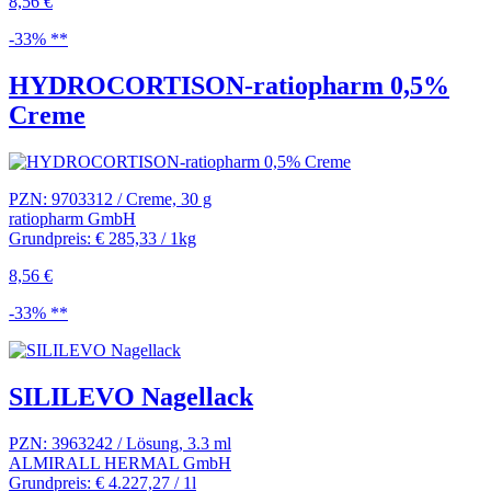
8,56 €
-33% **
HYDROCORTISON-ratiopharm 0,5%
Creme
PZN: 9703312 / Creme, 30 g
ratiopharm GmbH
Grundpreis: € 285,33 / 1kg
8,56 €
-33% **
SILILEVO Nagellack
PZN: 3963242 / Lösung, 3.3 ml
ALMIRALL HERMAL GmbH
Grundpreis: € 4.227,27 / 1l