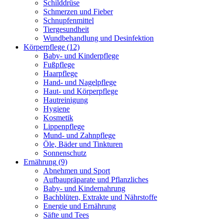
Schilddrüse
Schmerzen und Fieber
Schnupfenmittel
Tiergesundheit
Wundbehandlung und Desinfektion
Körperpflege
(12)
Baby- und Kinderpflege
Fußpflege
Haarpflege
Hand- und Nagelpflege
Haut- und Körperpflege
Hautreinigung
Hygiene
Kosmetik
Lippenpflege
Mund- und Zahnpflege
Öle, Bäder und Tinkturen
Sonnenschutz
Ernährung
(9)
Abnehmen und Sport
Aufbaupräparate und Pflanzliches
Baby- und Kindernahrung
Bachblüten, Extrakte und Nährstoffe
Energie und Ernährung
Säfte und Tees