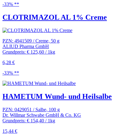
-33% **
CLOTRIMAZOL AL 1% Creme
PZN: 4941509 / Creme, 50 g
ALIUD Pharma GmbH
Grundpreis: € 125,60 / 1kg
6,28 €
-33% **
HAMETUM Wund- und Heilsalbe
PZN: 0429051 / Salbe, 100 g
Dr. Willmar Schwabe GmbH & Co. KG
Grundpreis: € 154,40 / 1kg
15,44 €