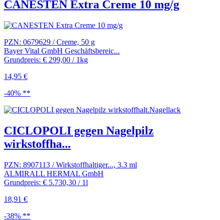
CANESTEN Extra Creme 10 mg/g
PZN: 0679629 / Creme, 50 g
Bayer Vital GmbH Geschäftsbereic...
Grundpreis: € 299,00 / 1kg
14,95 €
-40% **
CICLOPOLI gegen Nagelpilz
wirkstoffha...
PZN: 8907113 / Wirkstoffhaltiger..., 3.3 ml
ALMIRALL HERMAL GmbH
Grundpreis: € 5.730,30 / 1l
18,91 €
-38% **