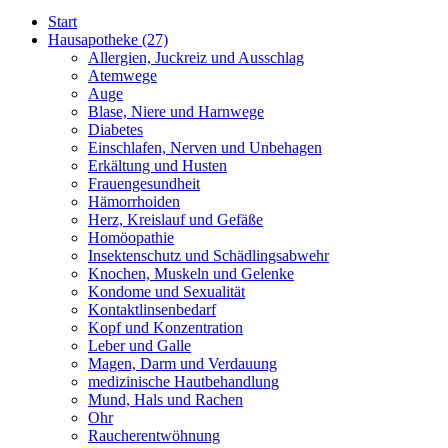
Start
Hausapotheke
(27)
Allergien, Juckreiz und Ausschlag
Atemwege
Auge
Blase, Niere und Harnwege
Diabetes
Einschlafen, Nerven und Unbehagen
Erkältung und Husten
Frauengesundheit
Hämorrhoiden
Herz, Kreislauf und Gefäße
Homöopathie
Insektenschutz und Schädlingsabwehr
Knochen, Muskeln und Gelenke
Kondome und Sexualität
Kontaktlinsenbedarf
Kopf und Konzentration
Leber und Galle
Magen, Darm und Verdauung
medizinische Hautbehandlung
Mund, Hals und Rachen
Ohr
Raucherentwöhnung