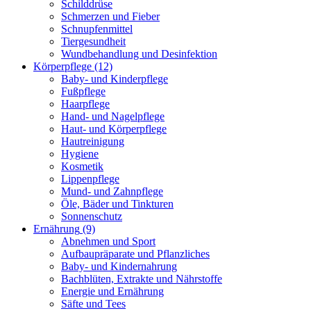
Schilddrüse
Schmerzen und Fieber
Schnupfenmittel
Tiergesundheit
Wundbehandlung und Desinfektion
Körperpflege
(12)
Baby- und Kinderpflege
Fußpflege
Haarpflege
Hand- und Nagelpflege
Haut- und Körperpflege
Hautreinigung
Hygiene
Kosmetik
Lippenpflege
Mund- und Zahnpflege
Öle, Bäder und Tinkturen
Sonnenschutz
Ernährung
(9)
Abnehmen und Sport
Aufbaupräparate und Pflanzliches
Baby- und Kindernahrung
Bachblüten, Extrakte und Nährstoffe
Energie und Ernährung
Säfte und Tees