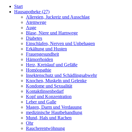
Start
Hausapotheke
(27)
Allergien, Juckreiz und Ausschlag
Atemwege
Auge
Blase, Niere und Harnwege
Diabetes
Einschlafen, Nerven und Unbehagen
Erkältung und Husten
Frauengesundheit
Hämorrhoiden
Herz, Kreislauf und Gefäße
Homöopathie
Insektenschutz und Schädlingsabwehr
Knochen, Muskeln und Gelenke
Kondome und Sexualität
Kontaktlinsenbedarf
Kopf und Konzentration
Leber und Galle
Magen, Darm und Verdauung
medizinische Hautbehandlung
Mund, Hals und Rachen
Ohr
Raucherentwöhnung