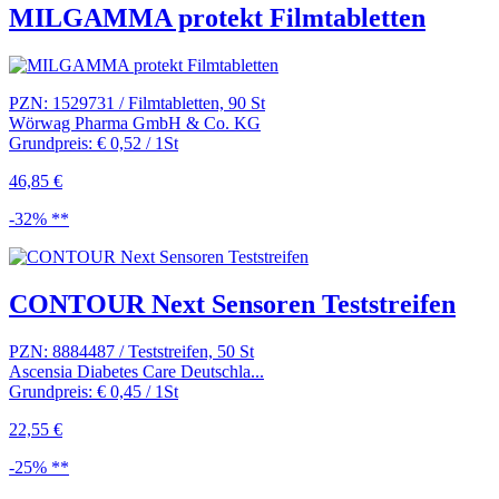
MILGAMMA protekt Filmtabletten
PZN: 1529731 / Filmtabletten, 90 St
Wörwag Pharma GmbH & Co. KG
Grundpreis: € 0,52 / 1St
46,85 €
-32% **
CONTOUR Next Sensoren Teststreifen
PZN: 8884487 / Teststreifen, 50 St
Ascensia Diabetes Care Deutschla...
Grundpreis: € 0,45 / 1St
22,55 €
-25% **