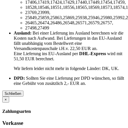
17406,17419,17424,17429,17440,17449,17454,17459,
18528,18546,18551,18556,18565,18569,18573,18574,1
23769,23999,
25849,25859,25863,25869,25938,25946,25980,25992,2
26465,26474,26486,26548,26571,26579,26757,
27498,27499
Ausland:
Bei einer Lieferung ins Ausland berechnen wir die
Kosten nach Aufwand. Bei Lieferungen in das EU-Ausland
fällt unabhängig vom Bestellwert eine
Versandkostenpauschale i.H.v. 22,50 EUR an.
Eine Lieferung ins EU-Ausland per
DHL-Express
wird mit
51,50 EUR berechnet.
Wir liefern leider nicht mehr in folgende Länder:
DK, UK
.
DPD:
Sollten Sie eine Lieferung per DPD wünschen, so fällt
eine Gebühr von zusätzlich 2,- EUR an.
Schließen
×
Zahlungsarten
Vorkasse