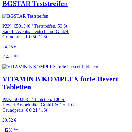
BGSTAR Teststreifen
PZN: 6581340 / Teststreifen, 50 St
Sanofi-Aventis Deutschland GmbH
Grundpreis: € 0,50 / 1St
24,75 €
-14% **
VITAMIN B KOMPLEX forte Hevert
Tabletten
PZN: 5003931 / Tabletten, 100 St
Hevert-Arzneimittel GmbH & Co. KG
Grundpreis: € 0,21 / 1St
20,52 €
-42% **