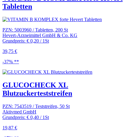
Tabletten
PZN: 5003960 / Tabletten, 200 St
Hevert-Arzneimittel GmbH & Co. KG
Grundpreis: € 0,20 / 1St
39,75 €
-37% **
GLUCOCHECK XL
Blutzuckerteststreifen
PZN: 7543519 / Teststreifen, 50 St
Aktivmed GmbH
Grundpreis: € 0,40 / 1St
19,87 €