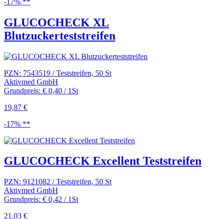
-17% **
GLUCOCHECK XL
Blutzuckerteststreifen
PZN: 7543519 / Teststreifen, 50 St
Aktivmed GmbH
Grundpreis: € 0,40 / 1St
19,87 €
-17% **
GLUCOCHECK Excellent Teststreifen
PZN: 9121082 / Teststreifen, 50 St
Aktivmed GmbH
Grundpreis: € 0,42 / 1St
21,03 €