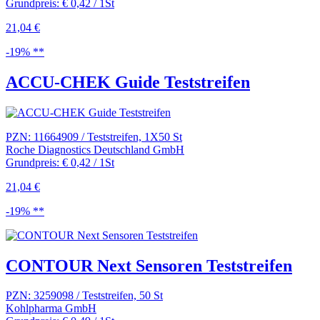
Grundpreis: € 0,42 / 1St
21,04 €
-19% **
ACCU-CHEK Guide Teststreifen
PZN: 11664909 / Teststreifen, 1X50 St
Roche Diagnostics Deutschland GmbH
Grundpreis: € 0,42 / 1St
21,04 €
-19% **
CONTOUR Next Sensoren Teststreifen
PZN: 3259098 / Teststreifen, 50 St
Kohlpharma GmbH