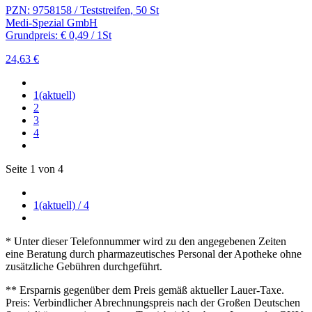
PZN: 9758158 / Teststreifen, 50 St
Medi-Spezial GmbH
Grundpreis: € 0,49 / 1St
24,63 €
1
(aktuell)
2
3
4
Seite 1 von 4
1
(aktuell)
/ 4
* Unter dieser Telefonnummer wird zu den angegebenen Zeiten
eine Beratung durch pharmazeutisches Personal der Apotheke ohne
zusätzliche Gebühren durchgeführt.
** Ersparnis gegenüber dem Preis gemäß aktueller Lauer-Taxe.
Preis: Verbindlicher Abrechnungspreis nach der Großen Deutschen