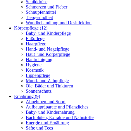
Schilddrüse
Schmerzen und Fieber
Schnupfenmittel
Tiergesundheit
Wundbehandlung und Desinfektion
Körperpflege
(12)
Baby- und Kinderpflege
Fußpflege
Haarpflege
Hand- und Nagelpflege
Haut- und Körperpflege
Hautreinigung
Hygiene
Kosmetik
Lippenpflege
Mund- und Zahnpflege
Öle, Bäder und Tinkturen
Sonnenschutz
Ernährung
(9)
Abnehmen und Sport
Aufbaupräparate und Pflanzliches
Baby- und Kindernahrung
Bachblüten, Extrakte und Nährstoffe
Energie und Ernährung
Säfte und Tees