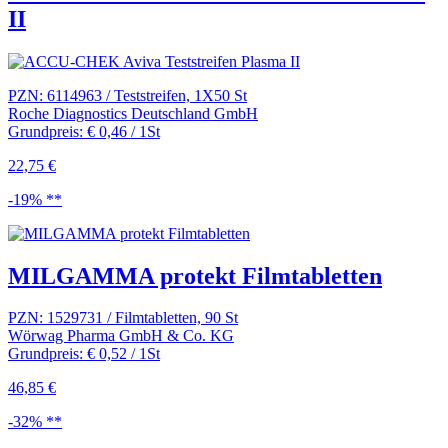
II
PZN: 6114963 / Teststreifen, 1X50 St
Roche Diagnostics Deutschland GmbH
Grundpreis: € 0,46 / 1St
22,75 €
-19% **
MILGAMMA protekt Filmtabletten
PZN: 1529731 / Filmtabletten, 90 St
Wörwag Pharma GmbH & Co. KG
Grundpreis: € 0,52 / 1St
46,85 €
-32% **