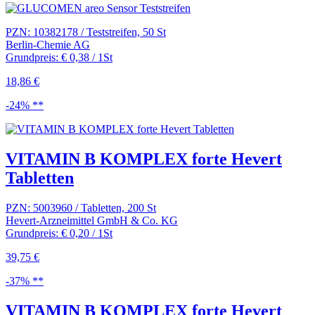
PZN: 10382178 / Teststreifen, 50 St
Berlin-Chemie AG
Grundpreis: € 0,38 / 1St
18,86 €
-24% **
VITAMIN B KOMPLEX forte Hevert
Tabletten
PZN: 5003960 / Tabletten, 200 St
Hevert-Arzneimittel GmbH & Co. KG
Grundpreis: € 0,20 / 1St
39,75 €
-37% **
VITAMIN B KOMPLEX forte Hevert