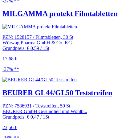
-37% **
MILGAMMA protekt Filmtabletten
PZN: 1528157 / Filmtabletten, 30 St
Wörwag Pharma GmbH & Co. KG
Grundpreis: € 0,59 / 1St
17,68 €
-37% **
BEURER GL44/GL50 Teststreifen
PZN: 7586931 / Teststreifen, 50 St
BEURER GmbH Gesundheit und Wohlb...
Grundpreis: € 0,47 / 1St
23,56 €
-16% **