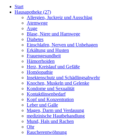
Start
Hausapotheke
(27)
Allergien, Juckreiz und Ausschlag
Atemwege
Auge
Blase, Niere und Harnwege
Diabetes
Einschlafen, Nerven und Unbehagen
Erkältung und Husten
Frauengesundheit
Hämorrhoiden
Herz, Kreislauf und Gefäße
Homöopathie
Insektenschutz und Schädlingsabwehr
Knochen, Muskeln und Gelenke
Kondome und Sexualität
Kontaktlinsenbedarf
Kopf und Konzentration
Leber und Galle
Magen, Darm und Verdauung
medizinische Hautbehandlung
Mund, Hals und Rachen
Ohr
Raucherentwöhnung