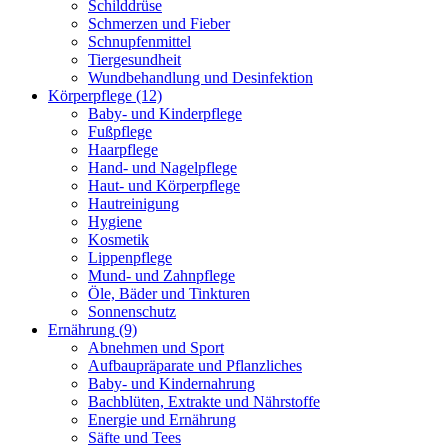
Schilddrüse
Schmerzen und Fieber
Schnupfenmittel
Tiergesundheit
Wundbehandlung und Desinfektion
Körperpflege
(12)
Baby- und Kinderpflege
Fußpflege
Haarpflege
Hand- und Nagelpflege
Haut- und Körperpflege
Hautreinigung
Hygiene
Kosmetik
Lippenpflege
Mund- und Zahnpflege
Öle, Bäder und Tinkturen
Sonnenschutz
Ernährung
(9)
Abnehmen und Sport
Aufbaupräparate und Pflanzliches
Baby- und Kindernahrung
Bachblüten, Extrakte und Nährstoffe
Energie und Ernährung
Säfte und Tees