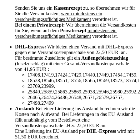
Senden Sie uns ein
Kassenrezept
zu, so übernehmen wir für
Sie die Versandkosten,
wenn mindestens ein
verschreibungspflichtiges Medikament
verordnet ist.
Bei einem Privatrezept:
Wir übernehmen die Versandkosten
für Sie, wenn auf dem
Privatrezept
mindestens ein
verschreibungspflichtiges Medikament
verordnet ist.
DHL-Express:
Wir bieten einen Versand mit DHL-Express
gegen eine Versandkostenpauschale von 22,50 EUR an.
Für bestimmte Zustellorte gilt ein
Außengebietszuschlag
(Inselzuschlag) mit einer Gesamt-Versandkostenpauschale
von 41,95 EUR :
17406,17419,17424,17429,17440,17449,17454,17459,
18528,18546,18551,18556,18565,18569,18573,18574,1
23769,23999,
25849,25859,25863,25869,25938,25946,25980,25992,2
26465,26474,26486,26548,26571,26579,26757,
27498,27499
Ausland:
Bei einer Lieferung ins Ausland berechnen wir die
Kosten nach Aufwand. Bei Lieferungen in das EU-Ausland
fällt unabhängig vom Bestellwert eine
Versandkostenpauschale i.H.v. 22,50 EUR an.
Eine Lieferung ins EU-Ausland per
DHL-Express
wird mit
51,50 EUR berechnet.