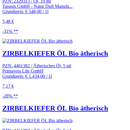
PZN: 2329313 / Öl, 10 ml
Taoasis GmbH - Natur Duft Manufa...
Grundpreis: € 548,00 / 1l
5,48 €
-31% **
ZIRBELKIEFER ÖL Bio ätherisch
PZN: 4461382 / Ätherisches Öl, 5 ml
Primavera Life GmbH
Grundpreis: € 1.434,00 / 1l
7,17 €
-28% **
ZIRBELKIEFER ÖL Bio ätherisch