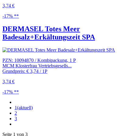
3,74 €
-17% **
DERMASEL Totes Meer
Badesalz+Erkältungszeit SPA
PZN: 10094870 / Kombipackung, 1 P
MCM Klosterfrau Vertriebsgesells...
Grundpreis: € 3,74 / 1P
3,74 €
-17% **
1
(aktuell)
2
3
Seite 1 von 3