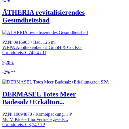
-2% **
ÄTHERIA revitalisierendes
Gesundheitsbad
PZN: 0916963 / Bad, 125 ml
WEPA Apothekenbedarf GmbH & Co. KG
Grundpreis: € 74,24 / 1l
9,28 €
-2% **
DERMASEL Totes Meer
Badesalz+Erkältun...
PZN: 10094870 / Kombipackung, 1 P
MCM Klosterfrau Vertriebsgesells...
Grundpreis: € 3,74 / 1P