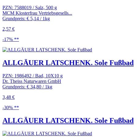
PZN: 7588019 / Salz, 500 g
MCM Klosterfrau Vertriebsgesells...
Grundpreis: € 5,14 / 1kg
2,57 €
-17% **
ALLGÄUER LATSCHENK. Sole Fußbad
PZN: 1986492 / Bad, 10X10 g
Dr. Theiss Naturwaren GmbH
Grundpreis: € 34,80 / 1kg
3,48 €
-30% **
ALLGÄUER LATSCHENK. Sole Fußbad