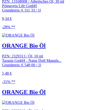
PZN: 13168008 / Ätherisches Öl, 30 ml
Primavera Life GmbH
Grundpreis: € 311,33 / 1l
9,34 €
-28% **
ORANGE Bio Öl
PZN: 2329313 / Öl, 10 ml
Taoasis GmbH - Natur Duft Manufa...
Grundpreis: € 548,00 / 1l
5,48 €
-31% **
ORANGE Bio Öl