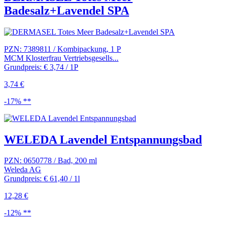
Badesalz+Lavendel SPA
PZN: 7389811 / Kombipackung, 1 P
MCM Klosterfrau Vertriebsgesells...
Grundpreis: € 3,74 / 1P
3,74 €
-17% **
WELEDA Lavendel Entspannungsbad
PZN: 0650778 / Bad, 200 ml
Weleda AG
Grundpreis: € 61,40 / 1l
12,28 €
-12% **