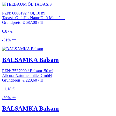
PZN: 6886192 / Öl, 10 ml
Taoasis GmbH - Natur Duft Manufa...
Grundpreis: € 687,00 / 1l
6,87 €
-31% **
BALSAMKA Balsam
PZN: 7537909 / Balsam, 50 ml
Allcura Naturheilmittel GmbH
Grundpreis: € 223,60 / 1l
11,18 €
-30% **
BALSAMKA Balsam