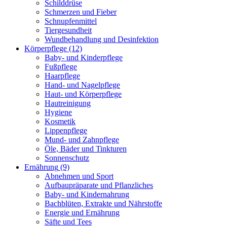
Schilddrüse
Schmerzen und Fieber
Schnupfenmittel
Tiergesundheit
Wundbehandlung und Desinfektion
Körperpflege
(12)
Baby- und Kinderpflege
Fußpflege
Haarpflege
Hand- und Nagelpflege
Haut- und Körperpflege
Hautreinigung
Hygiene
Kosmetik
Lippenpflege
Mund- und Zahnpflege
Öle, Bäder und Tinkturen
Sonnenschutz
Ernährung
(9)
Abnehmen und Sport
Aufbaupräparate und Pflanzliches
Baby- und Kindernahrung
Bachblüten, Extrakte und Nährstoffe
Energie und Ernährung
Säfte und Tees