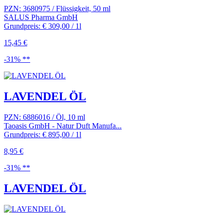
PZN: 3680975 / Flüssigkeit, 50 ml
SALUS Pharma GmbH
Grundpreis: € 309,00 / 1l
15,45 €
-31% **
LAVENDEL ÖL
PZN: 6886016 / Öl, 10 ml
Taoasis GmbH - Natur Duft Manufa...
Grundpreis: € 895,00 / 1l
8,95 €
-31% **
LAVENDEL ÖL