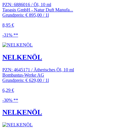
PZN: 6886016 / Öl, 10 ml
Taoasis GmbH - Natur Duft Manufa...
Grundpreis: € 895,00 / 1l
8,95 €
-31% **
NELKENÖL
PZN: 4645171 / Ätherisches Öl, 10 ml
Bombastus-Werke AG
Grundpreis: € 629,00 / 1l
6,29 €
-30% **
NELKENÖL