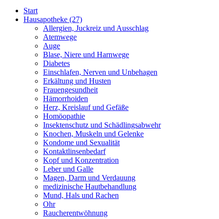
Start
Hausapotheke
(27)
Allergien, Juckreiz und Ausschlag
Atemwege
Auge
Blase, Niere und Harnwege
Diabetes
Einschlafen, Nerven und Unbehagen
Erkältung und Husten
Frauengesundheit
Hämorrhoiden
Herz, Kreislauf und Gefäße
Homöopathie
Insektenschutz und Schädlingsabwehr
Knochen, Muskeln und Gelenke
Kondome und Sexualität
Kontaktlinsenbedarf
Kopf und Konzentration
Leber und Galle
Magen, Darm und Verdauung
medizinische Hautbehandlung
Mund, Hals und Rachen
Ohr
Raucherentwöhnung