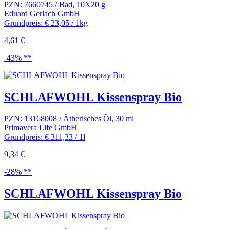
PZN: 7660745 / Bad, 10X20 g
Eduard Gerlach GmbH
Grundpreis: € 23,05 / 1kg
4,61 €
-43% **
SCHLAFWOHL Kissenspray Bio
PZN: 13168008 / Ätherisches Öl, 30 ml
Primavera Life GmbH
Grundpreis: € 311,33 / 1l
9,34 €
-28% **
SCHLAFWOHL Kissenspray Bio