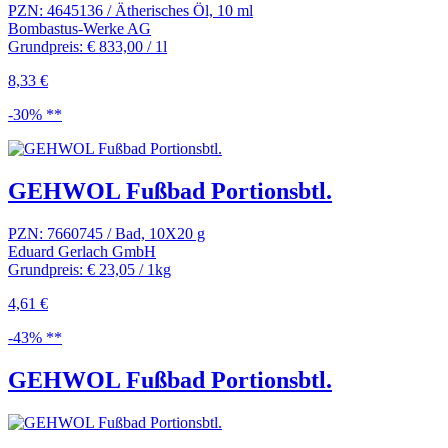
PZN: 4645136 / Ätherisches Öl, 10 ml
Bombastus-Werke AG
Grundpreis: € 833,00 / 1l
8,33 €
-30% **
GEHWOL Fußbad Portionsbtl.
PZN: 7660745 / Bad, 10X20 g
Eduard Gerlach GmbH
Grundpreis: € 23,05 / 1kg
4,61 €
-43% **
GEHWOL Fußbad Portionsbtl.