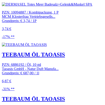
PZN: 10094887 / Kombipackung, 1 P
MCM Klosterfrau Vertriebsgesells...
Grundpreis: € 3,74 / 1P
3,74 €
-17% **
TEEBAUM ÖL TAOASIS
PZN: 6886192 / Öl, 10 ml
Taoasis GmbH - Natur Duft Manufa...
Grundpreis: € 687,00 / 1l
6,87 €
-31% **
TEEBAUM ÖL TAOASIS