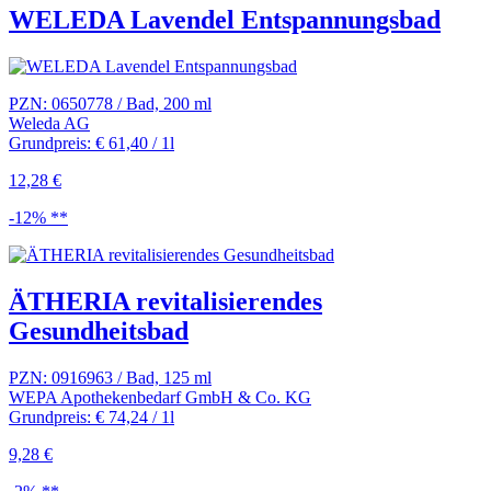
WELEDA Lavendel Entspannungsbad
PZN: 0650778 / Bad, 200 ml
Weleda AG
Grundpreis: € 61,40 / 1l
12,28 €
-12% **
ÄTHERIA revitalisierendes
Gesundheitsbad
PZN: 0916963 / Bad, 125 ml
WEPA Apothekenbedarf GmbH & Co. KG
Grundpreis: € 74,24 / 1l
9,28 €