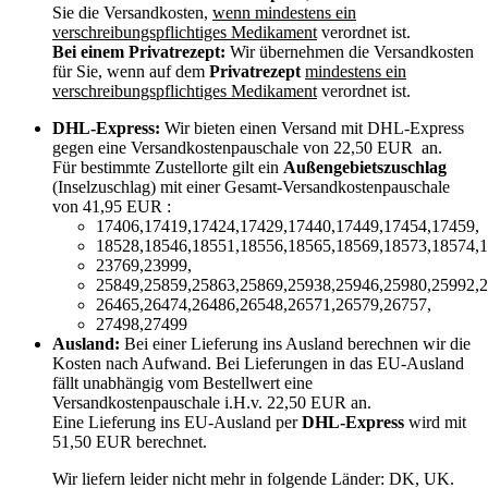
Sie die Versandkosten,
wenn mindestens ein
verschreibungspflichtiges Medikament
verordnet ist.
Bei einem Privatrezept:
Wir übernehmen die Versandkosten
für Sie, wenn auf dem
Privatrezept
mindestens ein
verschreibungspflichtiges Medikament
verordnet ist.
DHL-Express:
Wir bieten einen Versand mit DHL-Express
gegen eine Versandkostenpauschale von 22,50 EUR an.
Für bestimmte Zustellorte gilt ein
Außengebietszuschlag
(Inselzuschlag) mit einer Gesamt-Versandkostenpauschale
von 41,95 EUR :
17406,17419,17424,17429,17440,17449,17454,17459,
18528,18546,18551,18556,18565,18569,18573,18574,1
23769,23999,
25849,25859,25863,25869,25938,25946,25980,25992,2
26465,26474,26486,26548,26571,26579,26757,
27498,27499
Ausland:
Bei einer Lieferung ins Ausland berechnen wir die
Kosten nach Aufwand. Bei Lieferungen in das EU-Ausland
fällt unabhängig vom Bestellwert eine
Versandkostenpauschale i.H.v. 22,50 EUR an.
Eine Lieferung ins EU-Ausland per
DHL-Express
wird mit
51,50 EUR berechnet.
Wir liefern leider nicht mehr in folgende Länder:
DK, UK
.