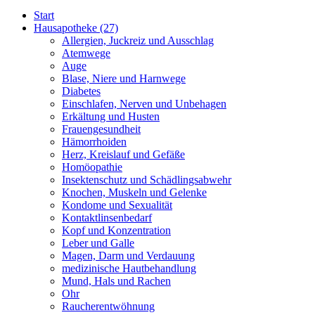
Start
Hausapotheke
(27)
Allergien, Juckreiz und Ausschlag
Atemwege
Auge
Blase, Niere und Harnwege
Diabetes
Einschlafen, Nerven und Unbehagen
Erkältung und Husten
Frauengesundheit
Hämorrhoiden
Herz, Kreislauf und Gefäße
Homöopathie
Insektenschutz und Schädlingsabwehr
Knochen, Muskeln und Gelenke
Kondome und Sexualität
Kontaktlinsenbedarf
Kopf und Konzentration
Leber und Galle
Magen, Darm und Verdauung
medizinische Hautbehandlung
Mund, Hals und Rachen
Ohr
Raucherentwöhnung