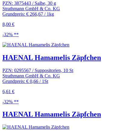
PZN: 3875443 / Salbe, 30 g
Strathmann GmbH & Co. KG
Grundpreis: € 266,67 / 1kg
8,00 €
-32% **
HAENAL Hamamelis Zäpfchen
PZN: 0295567 / Suppositorien, 10 St
Strathmann GmbH & Co. KG
Grundpreis: € 0,66 / 1St
6,61 €
-32% **
HAENAL Hamamelis Zäpfchen