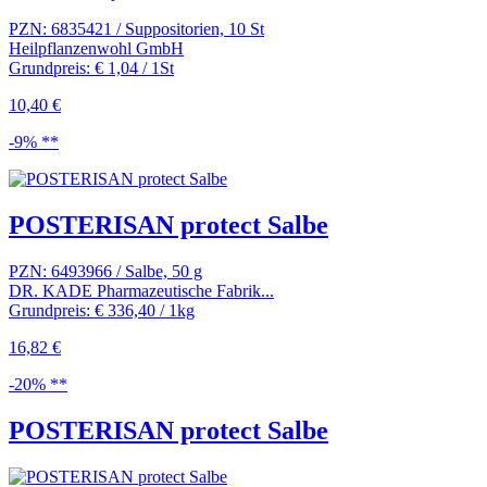
PZN: 6835421 / Suppositorien, 10 St
Heilpflanzenwohl GmbH
Grundpreis: € 1,04 / 1St
10,40 €
-9% **
POSTERISAN protect Salbe
PZN: 6493966 / Salbe, 50 g
DR. KADE Pharmazeutische Fabrik...
Grundpreis: € 336,40 / 1kg
16,82 €
-20% **
POSTERISAN protect Salbe