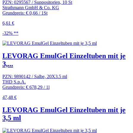
PZN: 0295567 / Suppositorien, 10 St
Strathmann GmbH & Co. KG
Grundpreis: € 0,66 / 1St
6,61 €
-32% **
LEVORAG EmulGel Einzeltuben mit je
3,...
PZN: 9890142 / Salbe, 20X3.5 ml
THD S.p.A.
Grundpreis: € 678,29 / 1l
47,48 €
LEVORAG EmulGel Einzeltuben mit je
3,5 ml