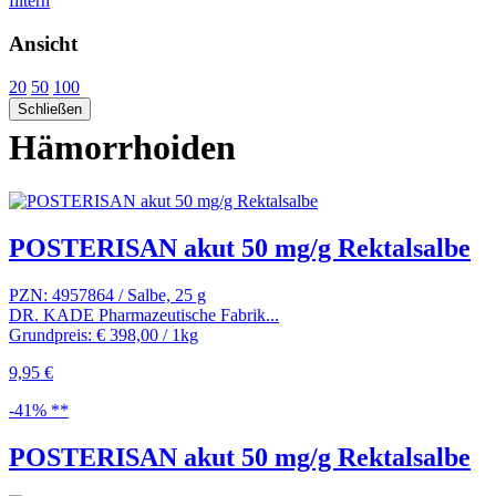
filtern
Ansicht
20
50
100
Schließen
Hämorrhoiden
POSTERISAN akut 50 mg/g Rektalsalbe
PZN: 4957864 / Salbe, 25 g
DR. KADE Pharmazeutische Fabrik...
Grundpreis: € 398,00 / 1kg
9,95 €
-41% **
POSTERISAN akut 50 mg/g Rektalsalbe