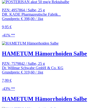
PZN: 4957864 / Salbe, 25 g
DR. KADE Pharmazeutische Fabrik...
Grundpreis: € 398,00 / 1kg
9,95 €
-41% **
HAMETUM Hämorrhoiden Salbe
PZN: 7579842 / Salbe, 25 g
Dr. Willmar Schwabe GmbH & Co. KG
Grundpreis: € 319,60 / 1kg
7,99 €
-43% **
HAMETUM Hämorrhoiden Salbe