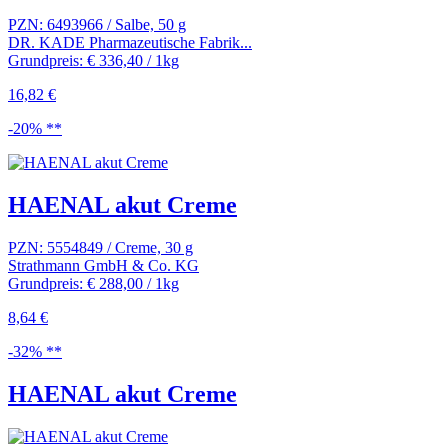
PZN: 6493966 / Salbe, 50 g
DR. KADE Pharmazeutische Fabrik...
Grundpreis: € 336,40 / 1kg
16,82 €
-20% **
HAENAL akut Creme
PZN: 5554849 / Creme, 30 g
Strathmann GmbH & Co. KG
Grundpreis: € 288,00 / 1kg
8,64 €
-32% **
HAENAL akut Creme