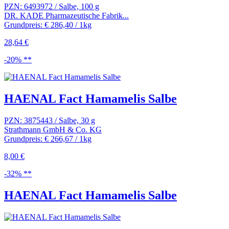
PZN: 6493972 / Salbe, 100 g
DR. KADE Pharmazeutische Fabrik...
Grundpreis: € 286,40 / 1kg
28,64 €
-20% **
HAENAL Fact Hamamelis Salbe
PZN: 3875443 / Salbe, 30 g
Strathmann GmbH & Co. KG
Grundpreis: € 266,67 / 1kg
8,00 €
-32% **
HAENAL Fact Hamamelis Salbe