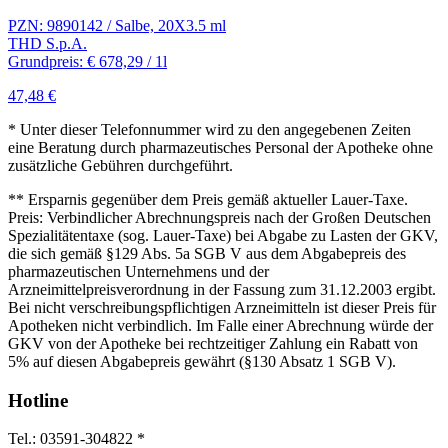
PZN: 9890142 / Salbe, 20X3.5 ml
THD S.p.A.
Grundpreis: € 678,29 / 1l
47,48 €
* Unter dieser Telefonnummer wird zu den angegebenen Zeiten
eine Beratung durch pharmazeutisches Personal der Apotheke ohne
zusätzliche Gebühren durchgeführt.
** Ersparnis gegenüber dem Preis gemäß aktueller Lauer-Taxe.
Preis: Verbindlicher Abrechnungspreis nach der Großen Deutschen
Spezialitätentaxe (sog. Lauer-Taxe) bei Abgabe zu Lasten der GKV,
die sich gemäß §129 Abs. 5a SGB V aus dem Abgabepreis des
pharmazeutischen Unternehmens und der
Arzneimittelpreisverordnung in der Fassung zum 31.12.2003 ergibt.
Bei nicht verschreibungspflichtigen Arzneimitteln ist dieser Preis für
Apotheken nicht verbindlich. Im Falle einer Abrechnung würde der
GKV von der Apotheke bei rechtzeitiger Zahlung ein Rabatt von
5% auf diesen Abgabepreis gewährt (§130 Absatz 1 SGB V).
Hotline
Tel.: 03591-304822 *