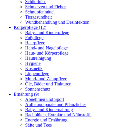
Schilddrüse
Schmerzen und Fieber
Schnupfenmittel
Tiergesundheit
Wundbehandlung und Desinfektion
Körperpflege
(12)
Baby- und Kinderpflege
Fußpflege
Haarpflege
Hand- und Nagelpflege
Haut- und Körperpflege
Hautreinigung
Hygiene
Kosmetik
Lippenpflege
Mund- und Zahnpflege
Öle, Bäder und Tinkturen
Sonnenschutz
Ernährung
(9)
Abnehmen und Sport
Aufbaupräparate und Pflanzliches
Baby- und Kindernahrung
Bachblüten, Extrakte und Nährstoffe
Energie und Ernährung
Säfte und Tees