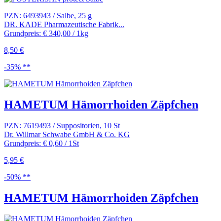
PZN: 6493943 / Salbe, 25 g
DR. KADE Pharmazeutische Fabrik...
Grundpreis: € 340,00 / 1kg
8,50 €
-35% **
HAMETUM Hämorrhoiden Zäpfchen
PZN: 7619493 / Suppositorien, 10 St
Dr. Willmar Schwabe GmbH & Co. KG
Grundpreis: € 0,60 / 1St
5,95 €
-50% **
HAMETUM Hämorrhoiden Zäpfchen