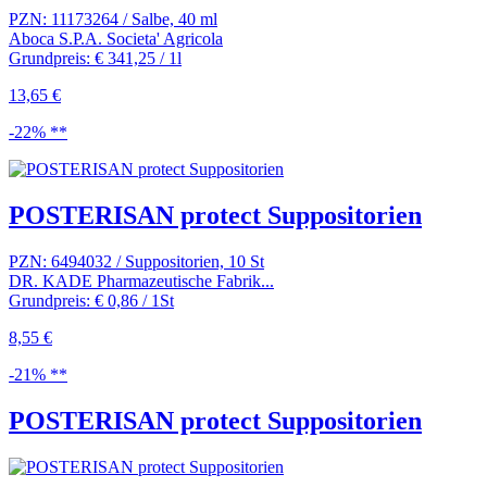
PZN: 11173264 / Salbe, 40 ml
Aboca S.P.A. Societa' Agricola
Grundpreis: € 341,25 / 1l
13,65 €
-22% **
POSTERISAN protect Suppositorien
PZN: 6494032 / Suppositorien, 10 St
DR. KADE Pharmazeutische Fabrik...
Grundpreis: € 0,86 / 1St
8,55 €
-21% **
POSTERISAN protect Suppositorien