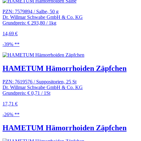
PZN: 7579894 / Salbe, 50 g
Dr. Willmar Schwabe GmbH & Co. KG
Grundpreis: € 293,80 / 1kg
14,69 €
-39% **
HAMETUM Hämorrhoiden Zäpfchen
PZN: 7619576 / Suppositorien, 25 St
Dr. Willmar Schwabe GmbH & Co. KG
Grundpreis: € 0,71 / 1St
17,71 €
-26% **
HAMETUM Hämorrhoiden Zäpfchen