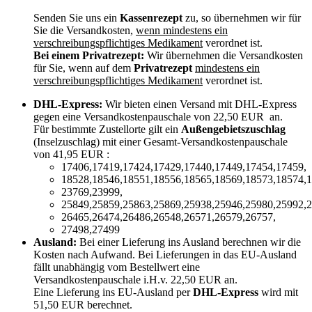
Senden Sie uns ein
Kassenrezept
zu, so übernehmen wir für
Sie die Versandkosten,
wenn mindestens ein
verschreibungspflichtiges Medikament
verordnet ist.
Bei einem Privatrezept:
Wir übernehmen die Versandkosten
für Sie, wenn auf dem
Privatrezept
mindestens ein
verschreibungspflichtiges Medikament
verordnet ist.
DHL-Express:
Wir bieten einen Versand mit DHL-Express
gegen eine Versandkostenpauschale von 22,50 EUR an.
Für bestimmte Zustellorte gilt ein
Außengebietszuschlag
(Inselzuschlag) mit einer Gesamt-Versandkostenpauschale
von 41,95 EUR :
17406,17419,17424,17429,17440,17449,17454,17459,
18528,18546,18551,18556,18565,18569,18573,18574,1
23769,23999,
25849,25859,25863,25869,25938,25946,25980,25992,2
26465,26474,26486,26548,26571,26579,26757,
27498,27499
Ausland:
Bei einer Lieferung ins Ausland berechnen wir die
Kosten nach Aufwand. Bei Lieferungen in das EU-Ausland
fällt unabhängig vom Bestellwert eine
Versandkostenpauschale i.H.v. 22,50 EUR an.
Eine Lieferung ins EU-Ausland per
DHL-Express
wird mit
51,50 EUR berechnet.