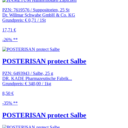
PZN: 7619576 / Suppositorien, 25 St
Dr. Willmar Schwabe GmbH & Co. KG
Grundpreis: € 0,71 / 1St
17,71 €
-26% **
POSTERISAN protect Salbe
PZN: 6493943 / Salbe, 25 g
DR. KADE Pharmazeutische Fabrik...
Grundpreis: € 340,00 / 1kg
8,50 €
-35% **
POSTERISAN protect Salbe