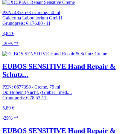
PZN: 4853573 / Creme, 50 ml
Galderma Laboratorium GmbH
Grundpreis: € 176,80 / 1l
8,84 €
-20% **
EUBOS SENSITIVE Hand Repair &
Schutz...
PZN: 0677398 / Creme, 75 ml
Dr. Hobein (Nachf.) GmbH - med....
Grundpreis: € 78,53 / 1l
5,89 €
-29% **
EUBOS SENSITIVE Hand Repair &