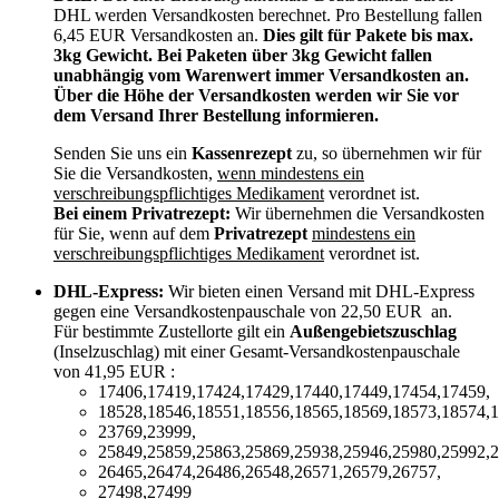
DHL werden Versandkosten berechnet. Pro Bestellung fallen
6,45 EUR Versandkosten an.
Dies gilt für Pakete bis max.
3kg Gewicht. Bei Paketen über 3kg Gewicht fallen
unabhängig vom Warenwert immer Versandkosten an.
Über die Höhe der Versandkosten werden wir Sie vor
dem Versand Ihrer Bestellung informieren.
Senden Sie uns ein
Kassenrezept
zu, so übernehmen wir für
Sie die Versandkosten,
wenn mindestens ein
verschreibungspflichtiges Medikament
verordnet ist.
Bei einem Privatrezept:
Wir übernehmen die Versandkosten
für Sie, wenn auf dem
Privatrezept
mindestens ein
verschreibungspflichtiges Medikament
verordnet ist.
DHL-Express:
Wir bieten einen Versand mit DHL-Express
gegen eine Versandkostenpauschale von 22,50 EUR an.
Für bestimmte Zustellorte gilt ein
Außengebietszuschlag
(Inselzuschlag) mit einer Gesamt-Versandkostenpauschale
von 41,95 EUR :
17406,17419,17424,17429,17440,17449,17454,17459,
18528,18546,18551,18556,18565,18569,18573,18574,1
23769,23999,
25849,25859,25863,25869,25938,25946,25980,25992,2
26465,26474,26486,26548,26571,26579,26757,
27498,27499