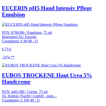
EUCERIN pH5 Hand Intensiv Pflege
Emulsion
PZN: 8796286 / Emulsion, 75 ml
Beiersdorf AG Eucerin
Grundpreis: € 90,00 / 1l
6,75 €
-31% **
EUBOS TROCKENE Haut Urea 5%
Handcreme
PZN: 4401380 / Creme, 75 ml
Dr. Hobein (Nachf.) GmbH - med....
Grundpreis: € 100,40 / 1l