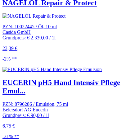
NAGELÖL Repair & Protect
PZN: 10022445 / Öl, 10 ml
Casida GmbH
Grundpreis: € 2.339,00 / 1l
23,39 €
-2% **
EUCERIN pH5 Hand Intensiv Pflege
Emul...
PZN: 8796286 / Emulsion, 75 ml
Beiersdorf AG Eucerin
Grundpreis: € 90,00 / 1l
6,75 €
-31% **