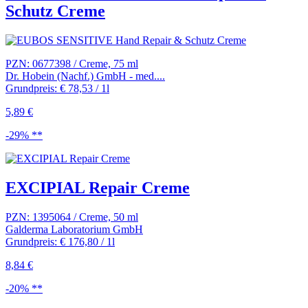
Schutz Creme
PZN: 0677398 / Creme, 75 ml
Dr. Hobein (Nachf.) GmbH - med....
Grundpreis: € 78,53 / 1l
5,89 €
-29% **
EXCIPIAL Repair Creme
PZN: 1395064 / Creme, 50 ml
Galderma Laboratorium GmbH
Grundpreis: € 176,80 / 1l
8,84 €
-20% **