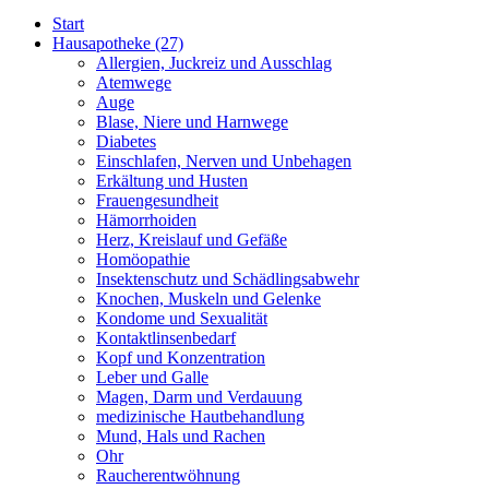
Start
Hausapotheke
(27)
Allergien, Juckreiz und Ausschlag
Atemwege
Auge
Blase, Niere und Harnwege
Diabetes
Einschlafen, Nerven und Unbehagen
Erkältung und Husten
Frauengesundheit
Hämorrhoiden
Herz, Kreislauf und Gefäße
Homöopathie
Insektenschutz und Schädlingsabwehr
Knochen, Muskeln und Gelenke
Kondome und Sexualität
Kontaktlinsenbedarf
Kopf und Konzentration
Leber und Galle
Magen, Darm und Verdauung
medizinische Hautbehandlung
Mund, Hals und Rachen
Ohr
Raucherentwöhnung