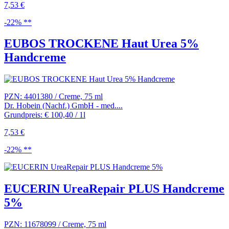
7,53 €
-22% **
EUBOS TROCKENE Haut Urea 5%
Handcreme
PZN: 4401380 / Creme, 75 ml
Dr. Hobein (Nachf.) GmbH - med....
Grundpreis: € 100,40 / 1l
7,53 €
-22% **
EUCERIN UreaRepair PLUS Handcreme
5%
PZN: 11678099 / Creme, 75 ml