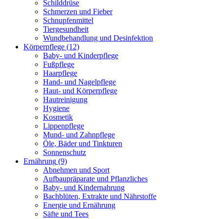
Schilddrüse
Schmerzen und Fieber
Schnupfenmittel
Tiergesundheit
Wundbehandlung und Desinfektion
Körperpflege
(12)
Baby- und Kinderpflege
Fußpflege
Haarpflege
Hand- und Nagelpflege
Haut- und Körperpflege
Hautreinigung
Hygiene
Kosmetik
Lippenpflege
Mund- und Zahnpflege
Öle, Bäder und Tinkturen
Sonnenschutz
Ernährung
(9)
Abnehmen und Sport
Aufbaupräparate und Pflanzliches
Baby- und Kindernahrung
Bachblüten, Extrakte und Nährstoffe
Energie und Ernährung
Säfte und Tees