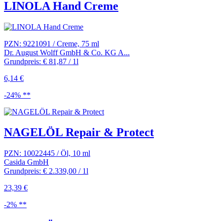
LINOLA Hand Creme
PZN: 9221091 / Creme, 75 ml
Dr. August Wolff GmbH & Co. KG A...
Grundpreis: € 81,87 / 1l
6,14 €
-24% **
NAGELÖL Repair & Protect
PZN: 10022445 / Öl, 10 ml
Casida GmbH
Grundpreis: € 2.339,00 / 1l
23,39 €
-2% **