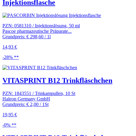
Injektionsflasche
PZN: 0581310 / Injektionslösung, 50 ml
Pascoe pharmazeutische Präparate...
Grundpreis: € 298,60 / 1l
14,93 €
-28% **
VITASPRINT B12 Trinkfläschchen
PZN: 1843551 / Trinkampullen, 10 St
Haleon Germany GmbH
Grundpreis: € 2,00 / 1St
19,95 €
-0% **