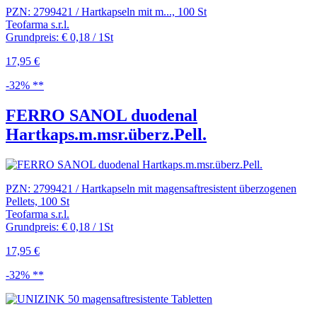
PZN: 2799421 / Hartkapseln mit m..., 100 St
Teofarma s.r.l.
Grundpreis: € 0,18 / 1St
17,95 €
-32% **
FERRO SANOL duodenal
Hartkaps.m.msr.überz.Pell.
PZN: 2799421 / Hartkapseln mit magensaftresistent überzogenen
Pellets, 100 St
Teofarma s.r.l.
Grundpreis: € 0,18 / 1St
17,95 €
-32% **