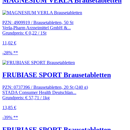
MAGNESIUM VERLA Brausetabletten
PZN: 4909919 / Brausetabletten, 50 St
Verla-Pharm Arzneimittel GmbH &...
Grundpreis: € 0,22 / 1St
11,02 €
-28% **
FRUBIASE SPORT Brausetabletten
PZN: 0737396 / Brausetabletten, 20 St (240 g)
STADA Consumer Health Deutschlan...
Grundpreis: € 57,71 / 1kg
13,85 €
-39% **
FRUBIASE SPORT Brausetabletten