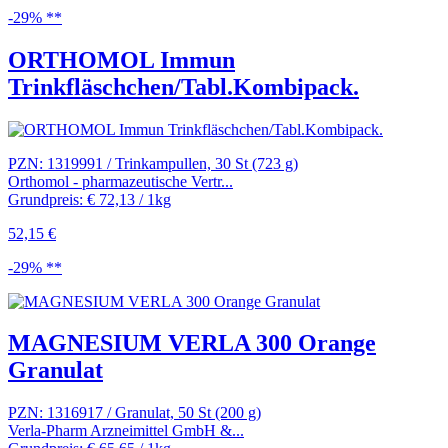
-29% **
ORTHOMOL Immun
Trinkfläschchen/Tabl.Kombipack.
PZN: 1319991 / Trinkampullen, 30 St (723 g)
Orthomol - pharmazeutische Vertr...
Grundpreis: € 72,13 / 1kg
52,15 €
-29% **
MAGNESIUM VERLA 300 Orange
Granulat
PZN: 1316917 / Granulat, 50 St (200 g)
Verla-Pharm Arzneimittel GmbH &...