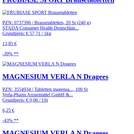
PZN: 0737396 / Brausetabletten, 20 St (240 g)
STADA Consumer Health Deutschlan...
Grundpreis: € 57,71 / 1kg
13,85 €
-39% **
MAGNESIUM VERLA N Dragees
PZN: 3554934 / Tabletten magensa..., 100 St
Verla-Pharm Arzneimittel GmbH &...
Grundpreis: € 0,06 / 1St
6,25 €
-43% **
MAGNESIUM VERLA N Dragees