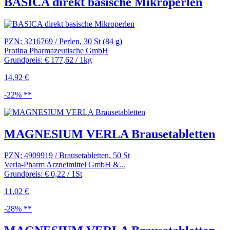
BASICA direkt basische Mikroperlen
PZN: 3216769 / Perlen, 30 St (84 g)
Protina Pharmazeutische GmbH
Grundpreis: € 177,62 / 1kg
14,92 €
-22% **
MAGNESIUM VERLA Brausetabletten
PZN: 4909919 / Brausetabletten, 50 St
Verla-Pharm Arzneimittel GmbH &...
Grundpreis: € 0,22 / 1St
11,02 €
-28% **