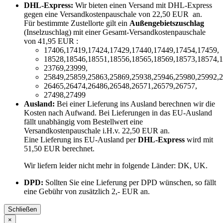
DHL-Express:
Wir bieten einen Versand mit DHL-Express
gegen eine Versandkostenpauschale von 22,50 EUR an.
Für bestimmte Zustellorte gilt ein
Außengebietszuschlag
(Inselzuschlag) mit einer Gesamt-Versandkostenpauschale
von 41,95 EUR :
17406,17419,17424,17429,17440,17449,17454,17459,
18528,18546,18551,18556,18565,18569,18573,18574,1
23769,23999,
25849,25859,25863,25869,25938,25946,25980,25992,2
26465,26474,26486,26548,26571,26579,26757,
27498,27499
Ausland:
Bei einer Lieferung ins Ausland berechnen wir die
Kosten nach Aufwand. Bei Lieferungen in das EU-Ausland
fällt unabhängig vom Bestellwert eine
Versandkostenpauschale i.H.v. 22,50 EUR an.
Eine Lieferung ins EU-Ausland per
DHL-Express
wird mit
51,50 EUR berechnet.
Wir liefern leider nicht mehr in folgende Länder:
DK, UK
.
DPD:
Sollten Sie eine Lieferung per DPD wünschen, so fällt
eine Gebühr von zusätzlich 2,- EUR an.
Schließen
×