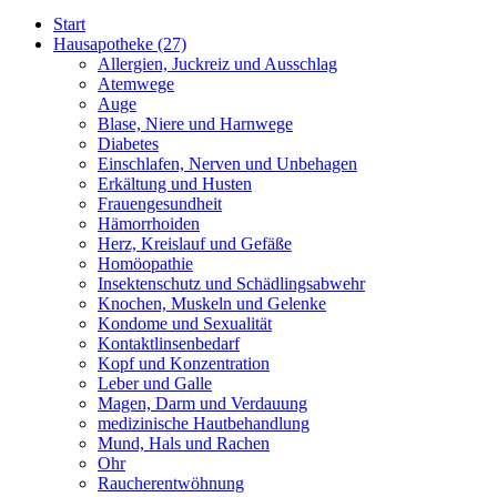
Start
Hausapotheke
(27)
Allergien, Juckreiz und Ausschlag
Atemwege
Auge
Blase, Niere und Harnwege
Diabetes
Einschlafen, Nerven und Unbehagen
Erkältung und Husten
Frauengesundheit
Hämorrhoiden
Herz, Kreislauf und Gefäße
Homöopathie
Insektenschutz und Schädlingsabwehr
Knochen, Muskeln und Gelenke
Kondome und Sexualität
Kontaktlinsenbedarf
Kopf und Konzentration
Leber und Galle
Magen, Darm und Verdauung
medizinische Hautbehandlung
Mund, Hals und Rachen
Ohr
Raucherentwöhnung