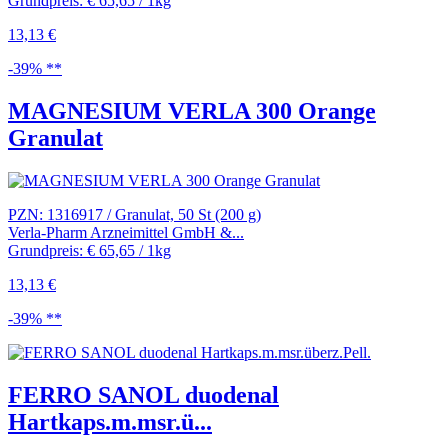
Grundpreis: € 65,65 / 1kg
13,13 €
-39% **
MAGNESIUM VERLA 300 Orange
Granulat
PZN: 1316917 / Granulat, 50 St (200 g)
Verla-Pharm Arzneimittel GmbH &...
Grundpreis: € 65,65 / 1kg
13,13 €
-39% **
FERRO SANOL duodenal
Hartkaps.m.msr.ü...