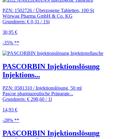
PZN: 1502726 / Überzogene Tabletten, 100 St
Wörwag Pharma GmbH & Co. KG
Grundpreis: € 0,31 / 1St
30,95 €
-35% **
PASCORBIN Injektionslösung
Injektions...
PZN: 0581310 / Injektionslösung, 50 ml
Pascoe pharmazeutische Präparate...
Grundpreis: € 298,60 / 1l
14,93 €
-28% **
PASCORBIN Injektionslösung