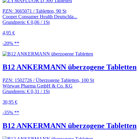
PZN: 3665071 / Tabletten, 90 St
Cooper Consumer Health Deutschla...
Grundpreis: € 0,06 / 1St
4,95 €
-20% **
B12 ANKERMANN überzogene Tabletten
PZN: 1502726 / Überzogene Tabletten, 100 St
Wörwag Pharma GmbH & Co. KG
Grundpreis: € 0,31 / 1St
30,95 €
-35% **
B12 ANKERMANN überzogene Tabletten