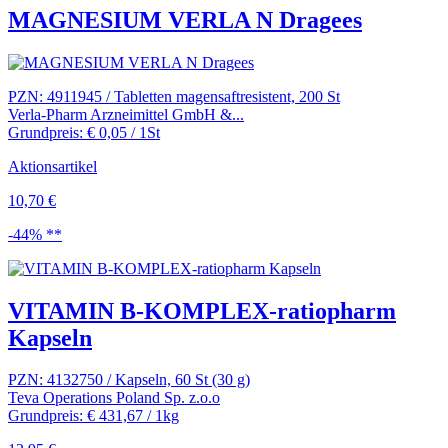
MAGNESIUM VERLA N Dragees
PZN: 4911945 / Tabletten magensaftresistent, 200 St
Verla-Pharm Arzneimittel GmbH &...
Grundpreis: € 0,05 / 1St
Aktionsartikel
10,70 €
-44% **
VITAMIN B-KOMPLEX-ratiopharm
Kapseln
PZN: 4132750 / Kapseln, 60 St (30 g)
Teva Operations Poland Sp. z.o.o
Grundpreis: € 431,67 / 1kg