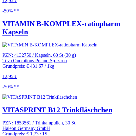
12,95 €
-50% **
VITAMIN B-KOMPLEX-ratiopharm
Kapseln
PZN: 4132750 / Kapseln, 60 St (30 g)
Teva Operations Poland Sp. z.o.o
Grundpreis: € 431,67 / 1kg
12,95 €
-50% **
VITASPRINT B12 Trinkfläschchen
PZN: 1853561 / Trinkampullen, 30 St
Haleon Germany GmbH
Grundpreis: € 1,73 / 1St