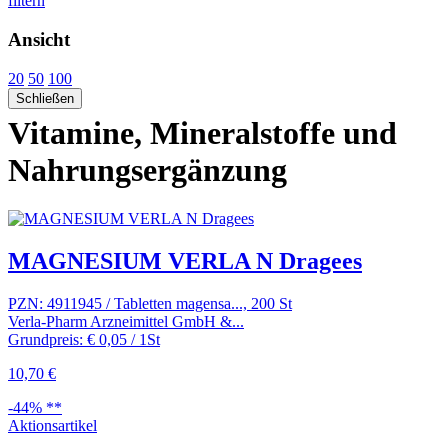
filtern
Ansicht
20
50
100
Schließen
Vitamine, Mineralstoffe und
Nahrungsergänzung
MAGNESIUM VERLA N Dragees
PZN: 4911945 / Tabletten magensa..., 200 St
Verla-Pharm Arzneimittel GmbH &...
Grundpreis: € 0,05 / 1St
10,70 €
-44% **
Aktionsartikel