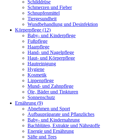
Schilddrüse
Schmerzen und Fieber
Schnupfenmittel
Tiergesundheit
Wundbehandlung und Desinfektion
Körperpflege
(12)
Baby- und Kinderpflege
Fußpflege
Haarpflege
Hand- und Nagelpflege
Haut- und Körperpflege
Hautreinigung
Hygiene
Kosmetik
Lippenpflege
Mund- und Zahnpflege
Öle, Bäder und Tinkturen
Sonnenschutz
Ernährung
(9)
Abnehmen und Sport
Aufbaupräparate und Pflanzliches
Baby- und Kindernahrung
Bachblüten, Extrakte und Nährstoffe
Energie und Ernährung
Säfte und Tees