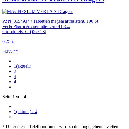
PZN: 3554934 / Tabletten magensaftresistent, 100 St
Verla-Pharm Arzneimittel GmbH &...
Grundpreis: € 0,06 / 1St
6,25 €
-43% **
1
(aktuell)
2
3
4
Seite 1 von 4
1
(aktuell)
/ 4
* Unter dieser Telefonnummer wird zu den angegebenen Zeiten