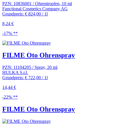
PZN: 10836001 / Ohrentropfen, 10 ml
Functional Cosmetics Company AG
Grundpreis: € 824,00 / 1l
8,24 €
-17% **
FILME Oto Ohrenspray
PZN: 11104205 / Spray, 20 ml
HULKA S.r.l.
Grundpreis: € 722,00 / 1l
14,44 €
-22% **
FILME Oto Ohrenspray