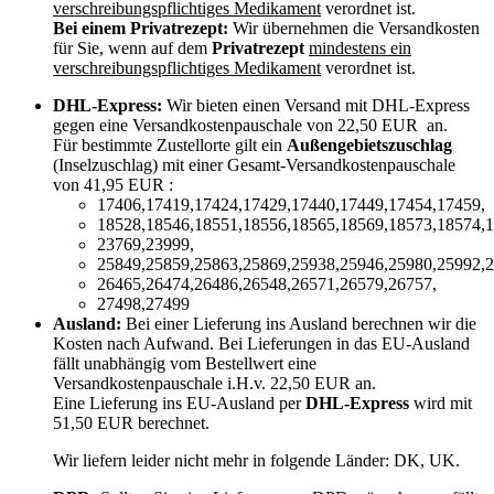
verschreibungspflichtiges Medikament
verordnet ist.
Bei einem Privatrezept:
Wir übernehmen die Versandkosten
für Sie, wenn auf dem
Privatrezept
mindestens ein
verschreibungspflichtiges Medikament
verordnet ist.
DHL-Express:
Wir bieten einen Versand mit DHL-Express
gegen eine Versandkostenpauschale von 22,50 EUR an.
Für bestimmte Zustellorte gilt ein
Außengebietszuschlag
(Inselzuschlag) mit einer Gesamt-Versandkostenpauschale
von 41,95 EUR :
17406,17419,17424,17429,17440,17449,17454,17459,
18528,18546,18551,18556,18565,18569,18573,18574,1
23769,23999,
25849,25859,25863,25869,25938,25946,25980,25992,2
26465,26474,26486,26548,26571,26579,26757,
27498,27499
Ausland:
Bei einer Lieferung ins Ausland berechnen wir die
Kosten nach Aufwand. Bei Lieferungen in das EU-Ausland
fällt unabhängig vom Bestellwert eine
Versandkostenpauschale i.H.v. 22,50 EUR an.
Eine Lieferung ins EU-Ausland per
DHL-Express
wird mit
51,50 EUR berechnet.
Wir liefern leider nicht mehr in folgende Länder:
DK, UK
.