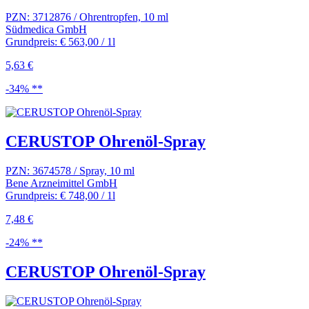
PZN: 3712876 / Ohrentropfen, 10 ml
Südmedica GmbH
Grundpreis: € 563,00 / 1l
5,63 €
-34% **
CERUSTOP Ohrenöl-Spray
PZN: 3674578 / Spray, 10 ml
Bene Arzneimittel GmbH
Grundpreis: € 748,00 / 1l
7,48 €
-24% **
CERUSTOP Ohrenöl-Spray