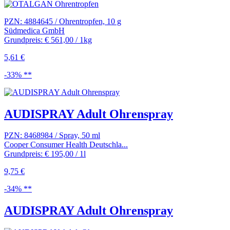
PZN: 4884645 / Ohrentropfen, 10 g
Südmedica GmbH
Grundpreis: € 561,00 / 1kg
5,61 €
-33% **
AUDISPRAY Adult Ohrenspray
PZN: 8468984 / Spray, 50 ml
Cooper Consumer Health Deutschla...
Grundpreis: € 195,00 / 1l
9,75 €
-34% **
AUDISPRAY Adult Ohrenspray