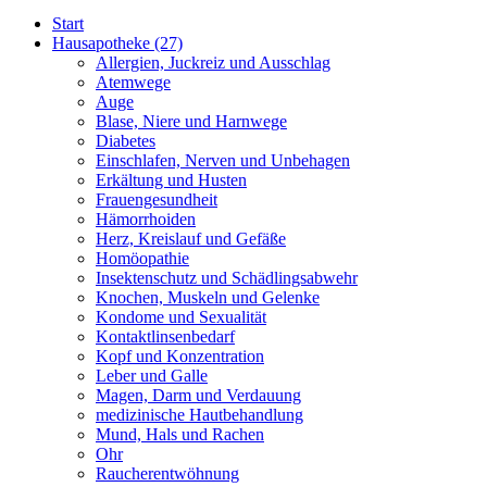
Start
Hausapotheke
(27)
Allergien, Juckreiz und Ausschlag
Atemwege
Auge
Blase, Niere und Harnwege
Diabetes
Einschlafen, Nerven und Unbehagen
Erkältung und Husten
Frauengesundheit
Hämorrhoiden
Herz, Kreislauf und Gefäße
Homöopathie
Insektenschutz und Schädlingsabwehr
Knochen, Muskeln und Gelenke
Kondome und Sexualität
Kontaktlinsenbedarf
Kopf und Konzentration
Leber und Galle
Magen, Darm und Verdauung
medizinische Hautbehandlung
Mund, Hals und Rachen
Ohr
Raucherentwöhnung