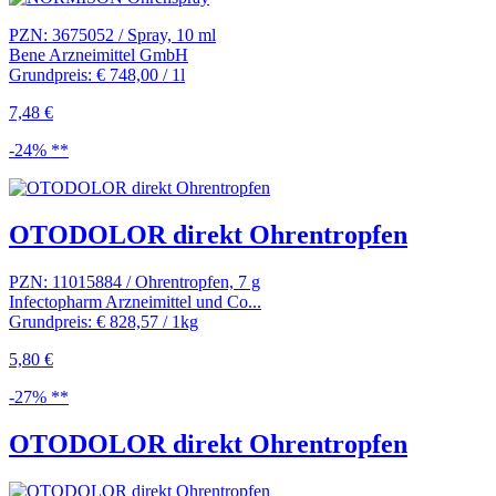
PZN: 3675052 / Spray, 10 ml
Bene Arzneimittel GmbH
Grundpreis: € 748,00 / 1l
7,48 €
-24% **
OTODOLOR direkt Ohrentropfen
PZN: 11015884 / Ohrentropfen, 7 g
Infectopharm Arzneimittel und Co...
Grundpreis: € 828,57 / 1kg
5,80 €
-27% **
OTODOLOR direkt Ohrentropfen