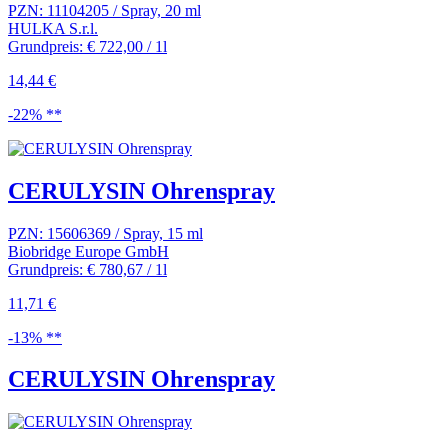
PZN: 11104205 / Spray, 20 ml
HULKA S.r.l.
Grundpreis: € 722,00 / 1l
14,44 €
-22% **
CERULYSIN Ohrenspray
PZN: 15606369 / Spray, 15 ml
Biobridge Europe GmbH
Grundpreis: € 780,67 / 1l
11,71 €
-13% **
CERULYSIN Ohrenspray