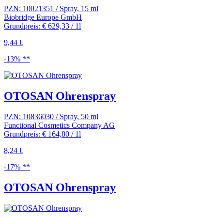
PZN: 10021351 / Spray, 15 ml
Biobridge Europe GmbH
Grundpreis: € 629,33 / 1l
9,44 €
-13% **
OTOSAN Ohrenspray
PZN: 10836030 / Spray, 50 ml
Functional Cosmetics Company AG
Grundpreis: € 164,80 / 1l
8,24 €
-17% **
OTOSAN Ohrenspray