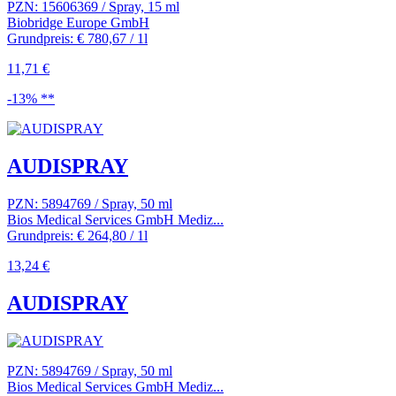
PZN: 15606369 / Spray, 15 ml
Biobridge Europe GmbH
Grundpreis: € 780,67 / 1l
11,71 €
-13% **
AUDISPRAY
PZN: 5894769 / Spray, 50 ml
Bios Medical Services GmbH Mediz...
Grundpreis: € 264,80 / 1l
13,24 €
AUDISPRAY
PZN: 5894769 / Spray, 50 ml
Bios Medical Services GmbH Mediz...