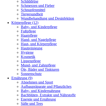
Schilddrüse
Schmerzen und Fieber
Schnupfenmittel
Tiergesundheit
Wundbehandlung und Desinfektion
Körperpflege
(12)
Baby- und Kinderpflege
Fußpflege
Haarpflege
Hand- und Nagelpflege
Haut- und Körperpflege
Hautreinigung
Hygiene
Kosmetik
Lippenpflege
Mund- und Zahnpflege
Öle, Bäder und Tinkturen
Sonnenschutz
Ernährung
(9)
Abnehmen und Sport
Aufbaupräparate und Pflanzliches
Baby- und Kindernahrung
Bachblüten, Extrakte und Nährstoffe
Energie und Ernährung
Säfte und Tees