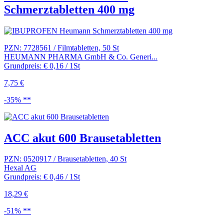
Schmerztabletten 400 mg
PZN: 7728561 / Filmtabletten, 50 St
HEUMANN PHARMA GmbH & Co. Generi...
Grundpreis: € 0,16 / 1St
7,75 €
-35% **
ACC akut 600 Brausetabletten
PZN: 0520917 / Brausetabletten, 40 St
Hexal AG
Grundpreis: € 0,46 / 1St
18,29 €
-51% **