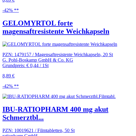
-42% **
GELOMYRTOL forte
magensaftresistente Weichkapseln
PZN: 1479157 / Magensaftresistente Weichkapseln, 20 St
G. Pohl-Boskamp GmbH & Co. KG
Grundpreis: € 0,44 / 1St
8,89 €
-42% **
IBU-RATIOPHARM 400 mg akut
Schmerztbl...
PZN: 10019621 / Filmtabletten, 50 St
ratiopharm GmbH