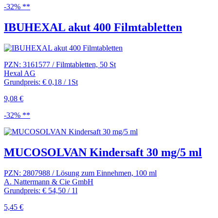
-32% **
IBUHEXAL akut 400 Filmtabletten
PZN: 3161577 / Filmtabletten, 50 St
Hexal AG
Grundpreis: € 0,18 / 1St
9,08 €
-32% **
MUCOSOLVAN Kindersaft 30 mg/5 ml
PZN: 2807988 / Lösung zum Einnehmen, 100 ml
A. Nattermann & Cie GmbH
Grundpreis: € 54,50 / 1l
5,45 €