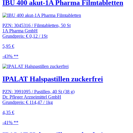
IBU 400 akut-1A Pharma Filmtabletten
PZN: 3045316 / Filmtabletten, 50 St
1A Pharma GmbH
Grundpreis: € 0,12 / 1St
5,95 €
-43% **
IPALAT Halspastillen zuckerfrei
PZN: 3991095 / Pastillen, 40 St (38 g)
Dr. Pfleger Arzneimittel GmbH
Grundpreis: € 114,47 / 1kg
4,35 €
-41% **