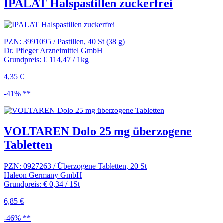
IPALAT Halspastillen zuckerfrei
PZN: 3991095 / Pastillen, 40 St (38 g)
Dr. Pfleger Arzneimittel GmbH
Grundpreis: € 114,47 / 1kg
4,35 €
-41% **
VOLTAREN Dolo 25 mg überzogene
Tabletten
PZN: 0927263 / Überzogene Tabletten, 20 St
Haleon Germany GmbH
Grundpreis: € 0,34 / 1St
6,85 €
-46% **