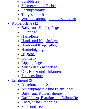
Schilddrüse
Schmerzen und Fieber
Schnupfenmittel
Tiergesundheit
Wundbehandlung und Desinfektion
Körperpflege
(12)
Baby- und Kinderpflege
Fußpflege
Haarpflege
Hand- und Nagelpflege
Haut- und Körperpflege
Hautreinigung
Hygiene
Kosmetik
Lippenpflege
Mund- und Zahnpflege
Öle, Bäder und Tinkturen
Sonnenschutz
Ernährung
(9)
Abnehmen und Sport
Aufbaupräparate und Pflanzliches
Baby- und Kindernahrung
Bachblüten, Extrakte und Nährstoffe
Energie und Ernährung
Säfte und Tees