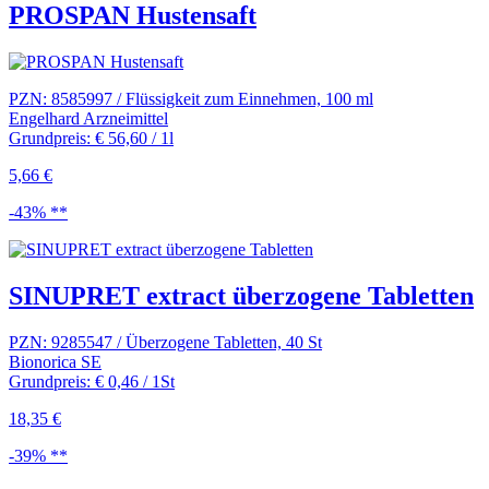
PROSPAN Hustensaft
PZN: 8585997 / Flüssigkeit zum Einnehmen, 100 ml
Engelhard Arzneimittel
Grundpreis: € 56,60 / 1l
5,66 €
-43% **
SINUPRET extract überzogene Tabletten
PZN: 9285547 / Überzogene Tabletten, 40 St
Bionorica SE
Grundpreis: € 0,46 / 1St
18,35 €
-39% **