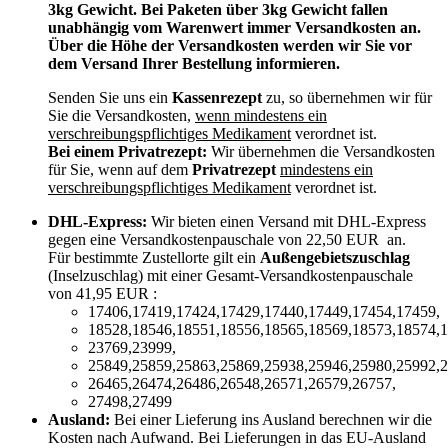
3kg Gewicht. Bei Paketen über 3kg Gewicht fallen
unabhängig vom Warenwert immer Versandkosten an.
Über die Höhe der Versandkosten werden wir Sie vor
dem Versand Ihrer Bestellung informieren.
Senden Sie uns ein
Kassenrezept
zu, so übernehmen wir für
Sie die Versandkosten,
wenn mindestens ein
verschreibungspflichtiges Medikament
verordnet ist.
Bei einem Privatrezept:
Wir übernehmen die Versandkosten
für Sie, wenn auf dem
Privatrezept
mindestens ein
verschreibungspflichtiges Medikament
verordnet ist.
DHL-Express:
Wir bieten einen Versand mit DHL-Express
gegen eine Versandkostenpauschale von 22,50 EUR an.
Für bestimmte Zustellorte gilt ein
Außengebietszuschlag
(Inselzuschlag) mit einer Gesamt-Versandkostenpauschale
von 41,95 EUR :
17406,17419,17424,17429,17440,17449,17454,17459,
18528,18546,18551,18556,18565,18569,18573,18574,1
23769,23999,
25849,25859,25863,25869,25938,25946,25980,25992,2
26465,26474,26486,26548,26571,26579,26757,
27498,27499
Ausland:
Bei einer Lieferung ins Ausland berechnen wir die
Kosten nach Aufwand. Bei Lieferungen in das EU-Ausland