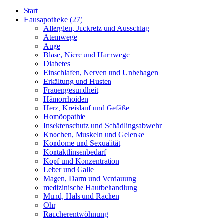
Start
Hausapotheke
(27)
Allergien, Juckreiz und Ausschlag
Atemwege
Auge
Blase, Niere und Harnwege
Diabetes
Einschlafen, Nerven und Unbehagen
Erkältung und Husten
Frauengesundheit
Hämorrhoiden
Herz, Kreislauf und Gefäße
Homöopathie
Insektenschutz und Schädlingsabwehr
Knochen, Muskeln und Gelenke
Kondome und Sexualität
Kontaktlinsenbedarf
Kopf und Konzentration
Leber und Galle
Magen, Darm und Verdauung
medizinische Hautbehandlung
Mund, Hals und Rachen
Ohr
Raucherentwöhnung