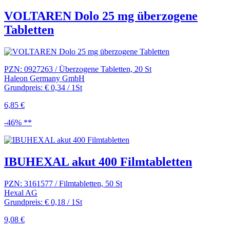
VOLTAREN Dolo 25 mg überzogene
Tabletten
PZN: 0927263 / Überzogene Tabletten, 20 St
Haleon Germany GmbH
Grundpreis: € 0,34 / 1St
6,85 €
-46% **
IBUHEXAL akut 400 Filmtabletten
PZN: 3161577 / Filmtabletten, 50 St
Hexal AG
Grundpreis: € 0,18 / 1St
9,08 €