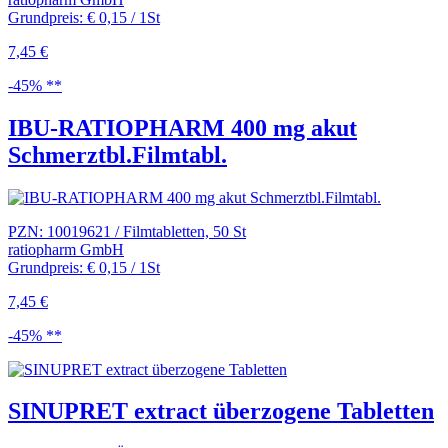
Grundpreis: € 0,15 / 1St
7,45 €
-45% **
IBU-RATIOPHARM 400 mg akut
Schmerztbl.Filmtabl.
PZN: 10019621 / Filmtabletten, 50 St
ratiopharm GmbH
Grundpreis: € 0,15 / 1St
7,45 €
-45% **
SINUPRET extract überzogene Tabletten