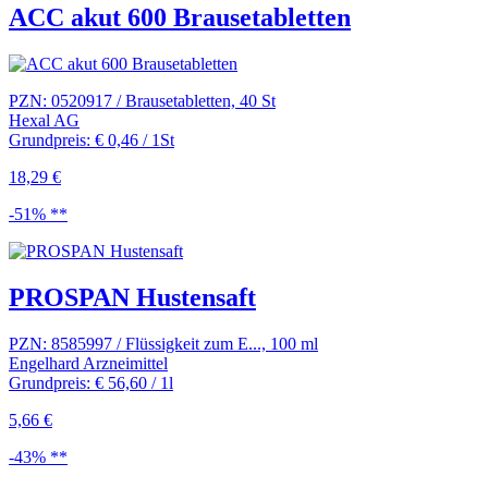
ACC akut 600 Brausetabletten
PZN: 0520917 / Brausetabletten, 40 St
Hexal AG
Grundpreis: € 0,46 / 1St
18,29 €
-51% **
PROSPAN Hustensaft
PZN: 8585997 / Flüssigkeit zum E..., 100 ml
Engelhard Arzneimittel
Grundpreis: € 56,60 / 1l
5,66 €
-43% **