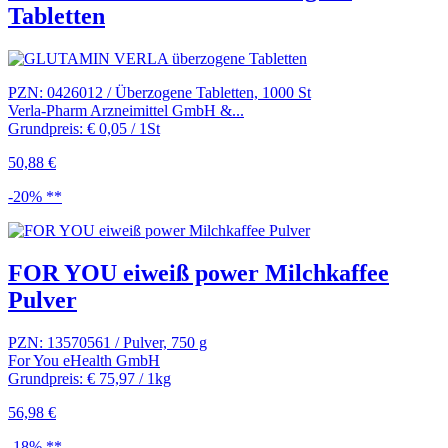
Tabletten
PZN: 0426012 / Überzogene Tabletten, 1000 St
Verla-Pharm Arzneimittel GmbH &...
Grundpreis: € 0,05 / 1St
50,88 €
-20% **
FOR YOU eiweiß power Milchkaffee
Pulver
PZN: 13570561 / Pulver, 750 g
For You eHealth GmbH
Grundpreis: € 75,97 / 1kg
56,98 €
-18% **