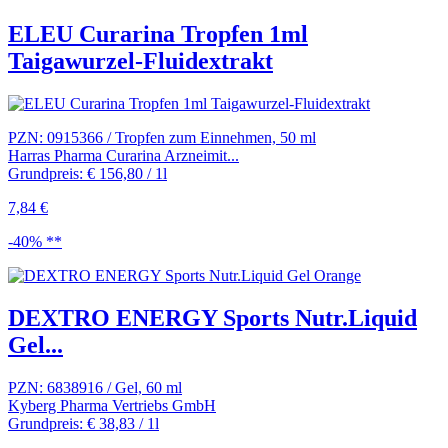
ELEU Curarina Tropfen 1ml
Taigawurzel-Fluidextrakt
PZN: 0915366 / Tropfen zum Einnehmen, 50 ml
Harras Pharma Curarina Arzneimit...
Grundpreis: € 156,80 / 1l
7,84 €
-40% **
DEXTRO ENERGY Sports Nutr.Liquid
Gel...
PZN: 6838916 / Gel, 60 ml
Kyberg Pharma Vertriebs GmbH
Grundpreis: € 38,83 / 1l