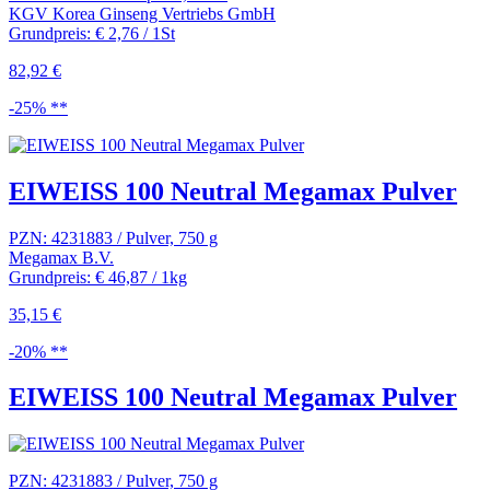
KGV Korea Ginseng Vertriebs GmbH
Grundpreis: € 2,76 / 1St
82,92 €
-25% **
EIWEISS 100 Neutral Megamax Pulver
PZN: 4231883 / Pulver, 750 g
Megamax B.V.
Grundpreis: € 46,87 / 1kg
35,15 €
-20% **
EIWEISS 100 Neutral Megamax Pulver
PZN: 4231883 / Pulver, 750 g