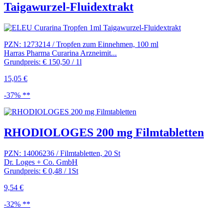
Taigawurzel-Fluidextrakt
PZN: 1273214 / Tropfen zum Einnehmen, 100 ml
Harras Pharma Curarina Arzneimit...
Grundpreis: € 150,50 / 1l
15,05 €
-37% **
RHODIOLOGES 200 mg Filmtabletten
PZN: 14006236 / Filmtabletten, 20 St
Dr. Loges + Co. GmbH
Grundpreis: € 0,48 / 1St
9,54 €
-32% **