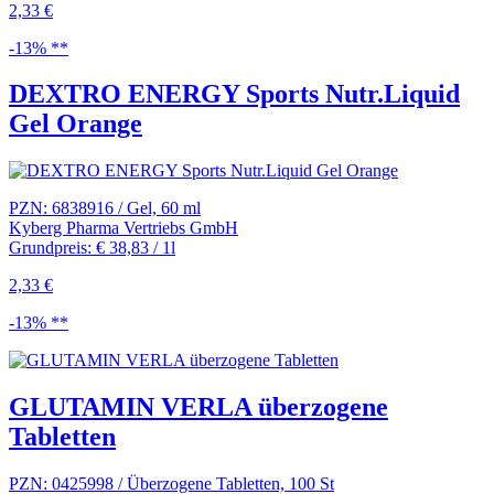
2,33 €
-13% **
DEXTRO ENERGY Sports Nutr.Liquid
Gel Orange
PZN: 6838916 / Gel, 60 ml
Kyberg Pharma Vertriebs GmbH
Grundpreis: € 38,83 / 1l
2,33 €
-13% **
GLUTAMIN VERLA überzogene
Tabletten
PZN: 0425998 / Überzogene Tabletten, 100 St