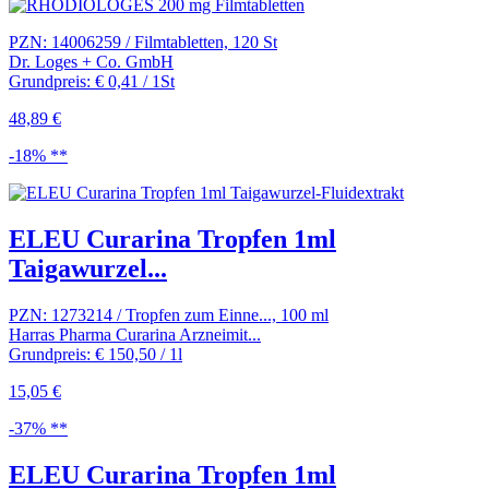
PZN: 14006259 / Filmtabletten, 120 St
Dr. Loges + Co. GmbH
Grundpreis: € 0,41 / 1St
48,89 €
-18% **
ELEU Curarina Tropfen 1ml
Taigawurzel...
PZN: 1273214 / Tropfen zum Einne..., 100 ml
Harras Pharma Curarina Arzneimit...
Grundpreis: € 150,50 / 1l
15,05 €
-37% **
ELEU Curarina Tropfen 1ml