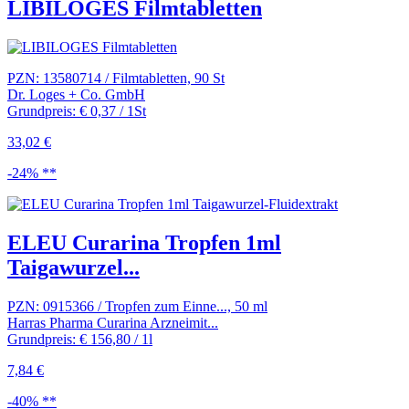
LIBILOGES Filmtabletten
PZN: 13580714 / Filmtabletten, 90 St
Dr. Loges + Co. GmbH
Grundpreis: € 0,37 / 1St
33,02 €
-24% **
ELEU Curarina Tropfen 1ml
Taigawurzel...
PZN: 0915366 / Tropfen zum Einne..., 50 ml
Harras Pharma Curarina Arzneimit...
Grundpreis: € 156,80 / 1l
7,84 €
-40% **