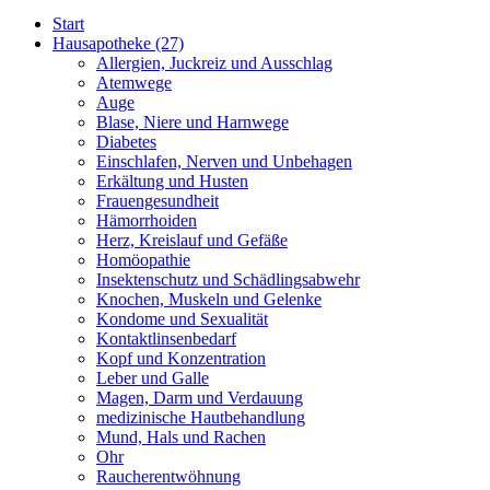
Start
Hausapotheke
(27)
Allergien, Juckreiz und Ausschlag
Atemwege
Auge
Blase, Niere und Harnwege
Diabetes
Einschlafen, Nerven und Unbehagen
Erkältung und Husten
Frauengesundheit
Hämorrhoiden
Herz, Kreislauf und Gefäße
Homöopathie
Insektenschutz und Schädlingsabwehr
Knochen, Muskeln und Gelenke
Kondome und Sexualität
Kontaktlinsenbedarf
Kopf und Konzentration
Leber und Galle
Magen, Darm und Verdauung
medizinische Hautbehandlung
Mund, Hals und Rachen
Ohr
Raucherentwöhnung