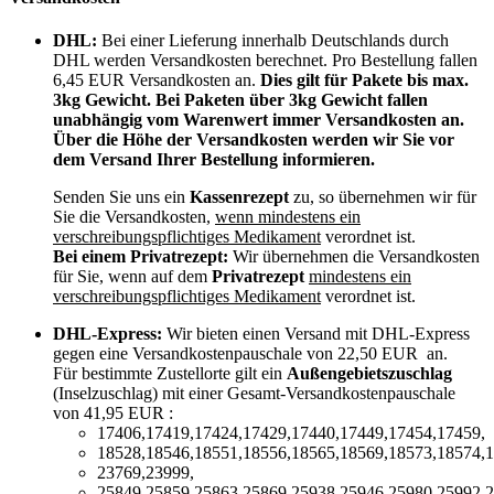
DHL:
Bei einer Lieferung innerhalb Deutschlands durch
DHL werden Versandkosten berechnet. Pro Bestellung fallen
6,45 EUR Versandkosten an.
Dies gilt für Pakete bis max.
3kg Gewicht. Bei Paketen über 3kg Gewicht fallen
unabhängig vom Warenwert immer Versandkosten an.
Über die Höhe der Versandkosten werden wir Sie vor
dem Versand Ihrer Bestellung informieren.
Senden Sie uns ein
Kassenrezept
zu, so übernehmen wir für
Sie die Versandkosten,
wenn mindestens ein
verschreibungspflichtiges Medikament
verordnet ist.
Bei einem Privatrezept:
Wir übernehmen die Versandkosten
für Sie, wenn auf dem
Privatrezept
mindestens ein
verschreibungspflichtiges Medikament
verordnet ist.
DHL-Express:
Wir bieten einen Versand mit DHL-Express
gegen eine Versandkostenpauschale von 22,50 EUR an.
Für bestimmte Zustellorte gilt ein
Außengebietszuschlag
(Inselzuschlag) mit einer Gesamt-Versandkostenpauschale
von 41,95 EUR :
17406,17419,17424,17429,17440,17449,17454,17459,
18528,18546,18551,18556,18565,18569,18573,18574,1
23769,23999,
25849,25859,25863,25869,25938,25946,25980,25992,2