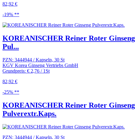
82,92 €
-19% **
KOREANISCHER Reiner Roter Ginseng
Pul...
PZN: 3444944 / Kapseln, 30 St
KGV Korea Ginseng Vertriebs GmbH
Grundpreis: € 2,76 / 1St
82,92 €
-25% **
KOREANISCHER Reiner Roter Ginseng
Pulverextr.Kaps.
PZN: 3444944 / Kapseln, 30 St