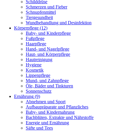
Schilddrüse
Schmerzen und Fieber
Schnupfenmittel
Tiergesundheit
Wundbehandlung und Desinfektion
Körperpflege
(12)
Baby- und Kinderpflege
Fußpflege
Haarpflege
Hand- und Nagelpflege
Haut- und Körperpflege
Hautreinigung
Hygiene
Kosmetik
Lippenpflege
Mund- und Zahnpflege
Öle, Bäder und Tinkturen
Sonnenschutz
Ernährung
(9)
Abnehmen und Sport
Aufbaupräparate und Pflanzliches
Baby- und Kindernahrung
Bachblüten, Extrakte und Nährstoffe
Energie und Ernährung
Säfte und Tees