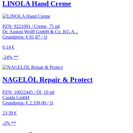
LINOLA Hand Creme
PZN: 9221091 / Creme, 75 ml
Dr. August Wolff GmbH & Co. KG A...
Grundpreis: € 81,87 / 1l
6,14 €
-24% **
NAGELÖL Repair & Protect
PZN: 10022445 / Öl, 10 ml
Casida GmbH
Grundpreis: € 2.339,00 / 1l
23,39 €
-2% **