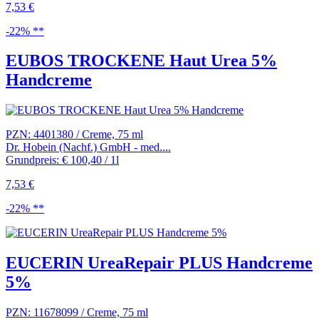
7,53 €
-22% **
EUBOS TROCKENE Haut Urea 5%
Handcreme
PZN: 4401380 / Creme, 75 ml
Dr. Hobein (Nachf.) GmbH - med....
Grundpreis: € 100,40 / 1l
7,53 €
-22% **
EUCERIN UreaRepair PLUS Handcreme
5%
PZN: 11678099 / Creme, 75 ml