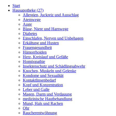
Start
Hausapotheke
(27)
Allergien, Juckreiz und Ausschlag
Atemwege
Auge
Blase, Niere und Harnwege
Diabetes
Einschlafen, Nerven und Unbehagen
Erkältung und Husten
Frauengesundheit
Hämorrhoiden
Herz, Kreislauf und Gefäße
Homöopathie
Insektenschutz und Schädlingsabwehr
Knochen, Muskeln und Gelenke
Kondome und Sexualität
Kontaktlinsenbedarf
Kopf und Konzentration
Leber und Galle
Magen, Darm und Verdauung
medizinische Hautbehandlung
Mund, Hals und Rachen
Ohr
Raucherentwöhnung