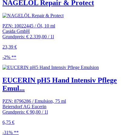
NAGELÖL Repair & Protect
PZN: 10022445 / Öl, 10 ml
Casida GmbH
Grundpreis: € 2.339,00 / 1l
23,39 €
-2% **
EUCERIN pH5 Hand Intensiv Pflege
Emul...
PZN: 8796286 / Emulsion, 75 ml
Beiersdorf AG Eucerin
Grundpreis: € 90,00 / 1l
6,75 €
-31% **