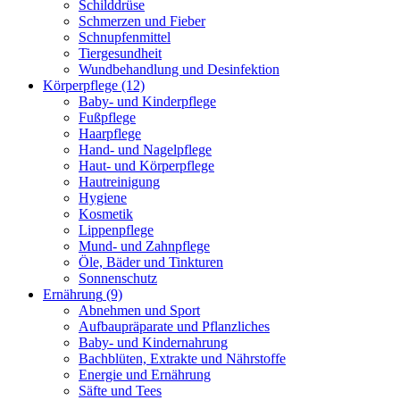
Schilddrüse
Schmerzen und Fieber
Schnupfenmittel
Tiergesundheit
Wundbehandlung und Desinfektion
Körperpflege
(12)
Baby- und Kinderpflege
Fußpflege
Haarpflege
Hand- und Nagelpflege
Haut- und Körperpflege
Hautreinigung
Hygiene
Kosmetik
Lippenpflege
Mund- und Zahnpflege
Öle, Bäder und Tinkturen
Sonnenschutz
Ernährung
(9)
Abnehmen und Sport
Aufbaupräparate und Pflanzliches
Baby- und Kindernahrung
Bachblüten, Extrakte und Nährstoffe
Energie und Ernährung
Säfte und Tees