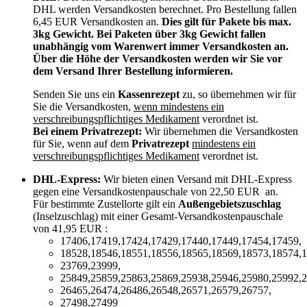
DHL werden Versandkosten berechnet. Pro Bestellung fallen
6,45 EUR Versandkosten an.
Dies gilt für Pakete bis max.
3kg Gewicht. Bei Paketen über 3kg Gewicht fallen
unabhängig vom Warenwert immer Versandkosten an.
Über die Höhe der Versandkosten werden wir Sie vor
dem Versand Ihrer Bestellung informieren.
Senden Sie uns ein
Kassenrezept
zu, so übernehmen wir für
Sie die Versandkosten,
wenn mindestens ein
verschreibungspflichtiges Medikament
verordnet ist.
Bei einem Privatrezept:
Wir übernehmen die Versandkosten
für Sie, wenn auf dem
Privatrezept
mindestens ein
verschreibungspflichtiges Medikament
verordnet ist.
DHL-Express:
Wir bieten einen Versand mit DHL-Express
gegen eine Versandkostenpauschale von 22,50 EUR an.
Für bestimmte Zustellorte gilt ein
Außengebietszuschlag
(Inselzuschlag) mit einer Gesamt-Versandkostenpauschale
von 41,95 EUR :
17406,17419,17424,17429,17440,17449,17454,17459,
18528,18546,18551,18556,18565,18569,18573,18574,1
23769,23999,
25849,25859,25863,25869,25938,25946,25980,25992,2
26465,26474,26486,26548,26571,26579,26757,
27498,27499