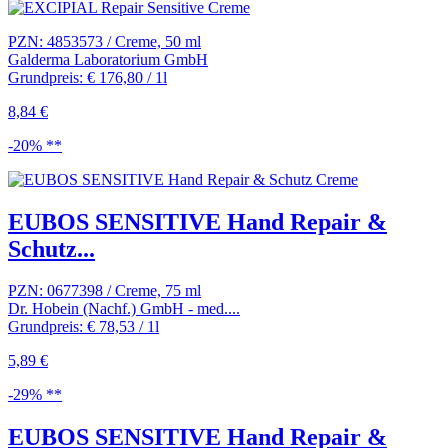
PZN: 4853573 / Creme, 50 ml
Galderma Laboratorium GmbH
Grundpreis: € 176,80 / 1l
8,84 €
-20% **
EUBOS SENSITIVE Hand Repair &
Schutz...
PZN: 0677398 / Creme, 75 ml
Dr. Hobein (Nachf.) GmbH - med....
Grundpreis: € 78,53 / 1l
5,89 €
-29% **
EUBOS SENSITIVE Hand Repair &