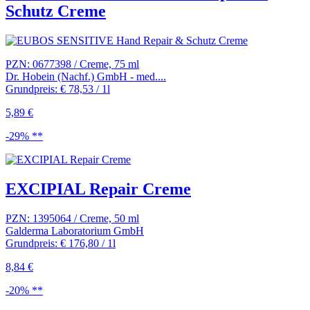
Schutz Creme
PZN: 0677398 / Creme, 75 ml
Dr. Hobein (Nachf.) GmbH - med....
Grundpreis: € 78,53 / 1l
5,89 €
-29% **
EXCIPIAL Repair Creme
PZN: 1395064 / Creme, 50 ml
Galderma Laboratorium GmbH
Grundpreis: € 176,80 / 1l
8,84 €
-20% **