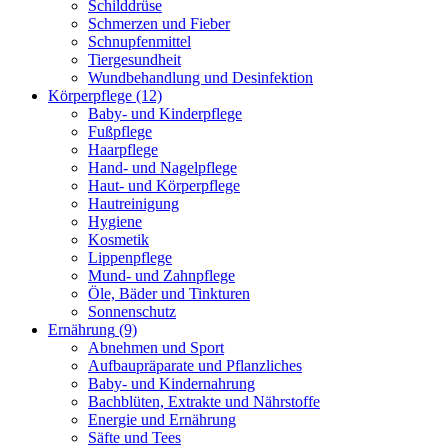
Schilddrüse
Schmerzen und Fieber
Schnupfenmittel
Tiergesundheit
Wundbehandlung und Desinfektion
Körperpflege
(12)
Baby- und Kinderpflege
Fußpflege
Haarpflege
Hand- und Nagelpflege
Haut- und Körperpflege
Hautreinigung
Hygiene
Kosmetik
Lippenpflege
Mund- und Zahnpflege
Öle, Bäder und Tinkturen
Sonnenschutz
Ernährung
(9)
Abnehmen und Sport
Aufbaupräparate und Pflanzliches
Baby- und Kindernahrung
Bachblüten, Extrakte und Nährstoffe
Energie und Ernährung
Säfte und Tees