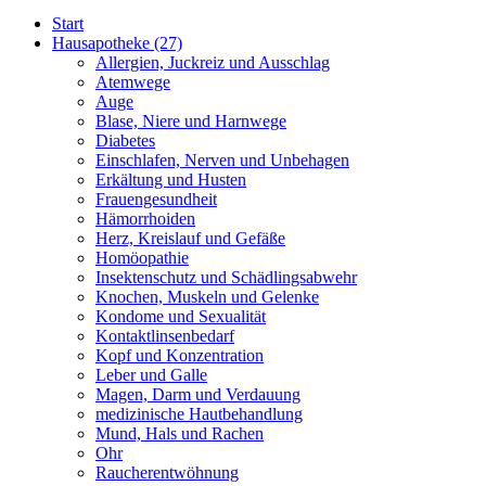
Start
Hausapotheke
(27)
Allergien, Juckreiz und Ausschlag
Atemwege
Auge
Blase, Niere und Harnwege
Diabetes
Einschlafen, Nerven und Unbehagen
Erkältung und Husten
Frauengesundheit
Hämorrhoiden
Herz, Kreislauf und Gefäße
Homöopathie
Insektenschutz und Schädlingsabwehr
Knochen, Muskeln und Gelenke
Kondome und Sexualität
Kontaktlinsenbedarf
Kopf und Konzentration
Leber und Galle
Magen, Darm und Verdauung
medizinische Hautbehandlung
Mund, Hals und Rachen
Ohr
Raucherentwöhnung