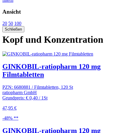
filtern
Ansicht
20
50
100
Schließen
Kopf und Konzentration
GINKOBIL-ratiopharm 120 mg
Filmtabletten
PZN: 6680881 / Filmtabletten, 120 St
ratiopharm GmbH
Grundpreis: € 0,40 / 1St
47,95 €
-48% **
GINKOBIL-ratiopharm 120 mg