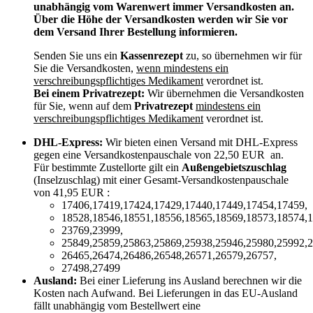
unabhängig vom Warenwert immer Versandkosten an.
Über die Höhe der Versandkosten werden wir Sie vor
dem Versand Ihrer Bestellung informieren.
Senden Sie uns ein
Kassenrezept
zu, so übernehmen wir für
Sie die Versandkosten,
wenn mindestens ein
verschreibungspflichtiges Medikament
verordnet ist.
Bei einem Privatrezept:
Wir übernehmen die Versandkosten
für Sie, wenn auf dem
Privatrezept
mindestens ein
verschreibungspflichtiges Medikament
verordnet ist.
DHL-Express:
Wir bieten einen Versand mit DHL-Express
gegen eine Versandkostenpauschale von 22,50 EUR an.
Für bestimmte Zustellorte gilt ein
Außengebietszuschlag
(Inselzuschlag) mit einer Gesamt-Versandkostenpauschale
von 41,95 EUR :
17406,17419,17424,17429,17440,17449,17454,17459,
18528,18546,18551,18556,18565,18569,18573,18574,1
23769,23999,
25849,25859,25863,25869,25938,25946,25980,25992,2
26465,26474,26486,26548,26571,26579,26757,
27498,27499
Ausland:
Bei einer Lieferung ins Ausland berechnen wir die
Kosten nach Aufwand. Bei Lieferungen in das EU-Ausland
fällt unabhängig vom Bestellwert eine