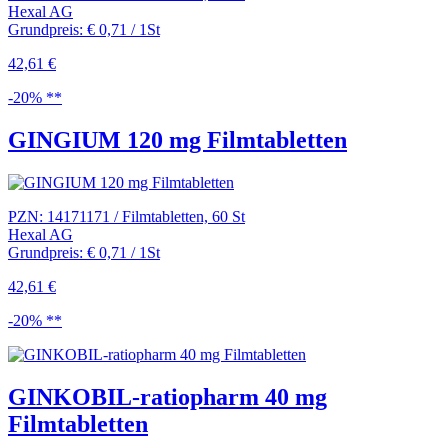
Hexal AG
Grundpreis: € 0,71 / 1St
42,61 €
-20% **
GINGIUM 120 mg Filmtabletten
PZN: 14171171 / Filmtabletten, 60 St
Hexal AG
Grundpreis: € 0,71 / 1St
42,61 €
-20% **
GINKOBIL-ratiopharm 40 mg
Filmtabletten