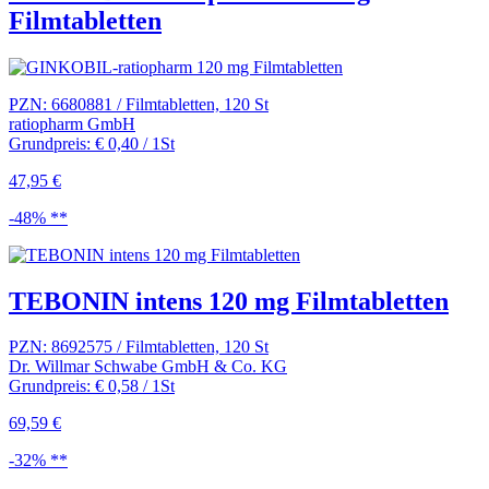
Filmtabletten
PZN: 6680881 / Filmtabletten, 120 St
ratiopharm GmbH
Grundpreis: € 0,40 / 1St
47,95 €
-48% **
TEBONIN intens 120 mg Filmtabletten
PZN: 8692575 / Filmtabletten, 120 St
Dr. Willmar Schwabe GmbH & Co. KG
Grundpreis: € 0,58 / 1St
69,59 €
-32% **