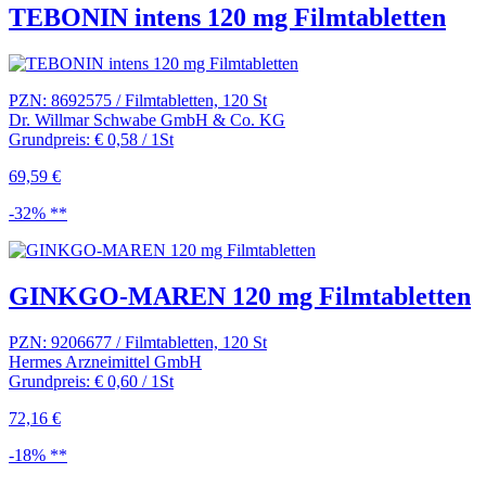
TEBONIN intens 120 mg Filmtabletten
PZN: 8692575 / Filmtabletten, 120 St
Dr. Willmar Schwabe GmbH & Co. KG
Grundpreis: € 0,58 / 1St
69,59 €
-32% **
GINKGO-MAREN 120 mg Filmtabletten
PZN: 9206677 / Filmtabletten, 120 St
Hermes Arzneimittel GmbH
Grundpreis: € 0,60 / 1St
72,16 €
-18% **