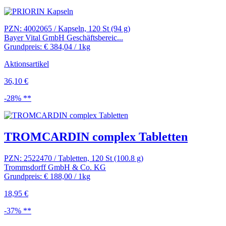
PZN: 4002065 / Kapseln, 120 St (94 g)
Bayer Vital GmbH Geschäftsbereic...
Grundpreis: € 384,04 / 1kg
Aktionsartikel
36,10 €
-28% **
TROMCARDIN complex Tabletten
PZN: 2522470 / Tabletten, 120 St (100.8 g)
Trommsdorff GmbH & Co. KG
Grundpreis: € 188,00 / 1kg
18,95 €
-37% **