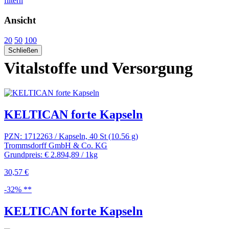
filtern
Ansicht
20
50
100
Schließen
Vitalstoffe und Versorgung
KELTICAN forte Kapseln
PZN: 1712263 / Kapseln, 40 St (10.56 g)
Trommsdorff GmbH & Co. KG
Grundpreis: € 2.894,89 / 1kg
30,57 €
-32% **
KELTICAN forte Kapseln