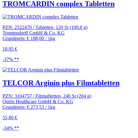
TROMCARDIN complex Tabletten
PZN: 2522470 / Tabletten, 120 St (100.8 g)
Trommsdorff GmbH & Co. KG
Grundpreis: € 188,00 / 1kg
18,95 €
-37% **
TELCOR Arginin plus Filmtabletten
PZN: 3104757 / Filmtabletten, 240 St (204 g)
Quiris Healthcare GmbH & Co. KG
Grundpreis: € 273,53 / 1kg
55,80 €
-34% **