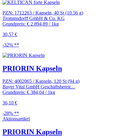
PZN: 1712263 / Kapseln, 40 St (10.56 g)
Trommsdorff GmbH & Co. KG
Grundpreis: € 2.894,89 / 1kg
30,57 €
-32% **
PRIORIN Kapseln
PZN: 4002065 / Kapseln, 120 St (94 g)
Bayer Vital GmbH Geschäftsbereic...
Grundpreis: € 384,04 / 1kg
36,10 €
-28% **
Aktionsartikel
PRIORIN Kapseln