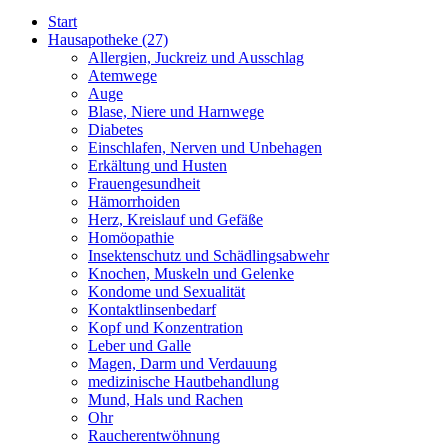
Start
Hausapotheke
(27)
Allergien, Juckreiz und Ausschlag
Atemwege
Auge
Blase, Niere und Harnwege
Diabetes
Einschlafen, Nerven und Unbehagen
Erkältung und Husten
Frauengesundheit
Hämorrhoiden
Herz, Kreislauf und Gefäße
Homöopathie
Insektenschutz und Schädlingsabwehr
Knochen, Muskeln und Gelenke
Kondome und Sexualität
Kontaktlinsenbedarf
Kopf und Konzentration
Leber und Galle
Magen, Darm und Verdauung
medizinische Hautbehandlung
Mund, Hals und Rachen
Ohr
Raucherentwöhnung