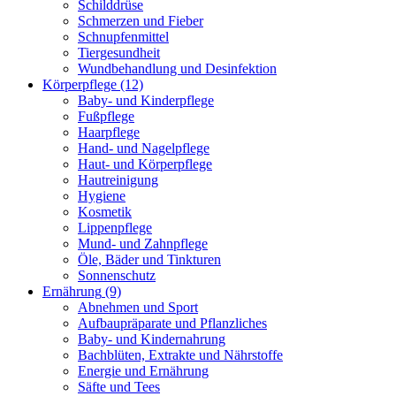
Schilddrüse
Schmerzen und Fieber
Schnupfenmittel
Tiergesundheit
Wundbehandlung und Desinfektion
Körperpflege
(12)
Baby- und Kinderpflege
Fußpflege
Haarpflege
Hand- und Nagelpflege
Haut- und Körperpflege
Hautreinigung
Hygiene
Kosmetik
Lippenpflege
Mund- und Zahnpflege
Öle, Bäder und Tinkturen
Sonnenschutz
Ernährung
(9)
Abnehmen und Sport
Aufbaupräparate und Pflanzliches
Baby- und Kindernahrung
Bachblüten, Extrakte und Nährstoffe
Energie und Ernährung
Säfte und Tees