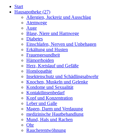
Start
Hausapotheke
(27)
Allergien, Juckreiz und Ausschlag
Atemwege
Auge
Blase, Niere und Harnwege
Diabetes
Einschlafen, Nerven und Unbehagen
Erkältung und Husten
Frauengesundheit
Hämorrhoiden
Herz, Kreislauf und Gefäße
Homöopathie
Insektenschutz und Schädlingsabwehr
Knochen, Muskeln und Gelenke
Kondome und Sexualität
Kontaktlinsenbedarf
Kopf und Konzentration
Leber und Galle
Magen, Darm und Verdauung
medizinische Hautbehandlung
Mund, Hals und Rachen
Ohr
Raucherentwöhnung