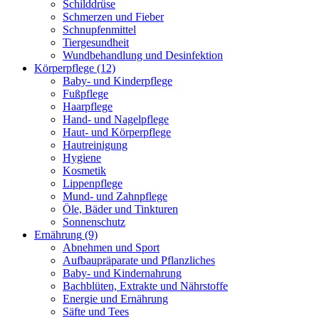
Schilddrüse
Schmerzen und Fieber
Schnupfenmittel
Tiergesundheit
Wundbehandlung und Desinfektion
Körperpflege
(12)
Baby- und Kinderpflege
Fußpflege
Haarpflege
Hand- und Nagelpflege
Haut- und Körperpflege
Hautreinigung
Hygiene
Kosmetik
Lippenpflege
Mund- und Zahnpflege
Öle, Bäder und Tinkturen
Sonnenschutz
Ernährung
(9)
Abnehmen und Sport
Aufbaupräparate und Pflanzliches
Baby- und Kindernahrung
Bachblüten, Extrakte und Nährstoffe
Energie und Ernährung
Säfte und Tees