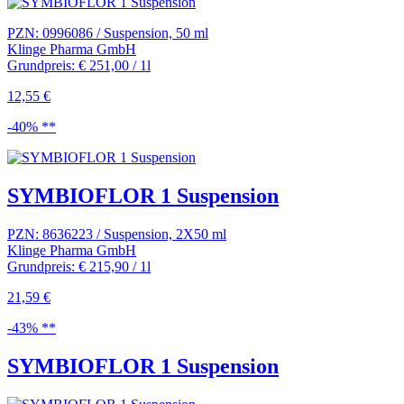
PZN: 0996086 / Suspension, 50 ml
Klinge Pharma GmbH
Grundpreis: € 251,00 / 1l
12,55 €
-40% **
SYMBIOFLOR 1 Suspension
PZN: 8636223 / Suspension, 2X50 ml
Klinge Pharma GmbH
Grundpreis: € 215,90 / 1l
21,59 €
-43% **
SYMBIOFLOR 1 Suspension