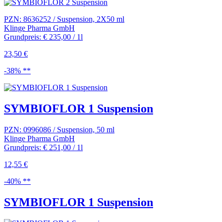
PZN: 8636252 / Suspension, 2X50 ml
Klinge Pharma GmbH
Grundpreis: € 235,00 / 1l
23,50 €
-38% **
SYMBIOFLOR 1 Suspension
PZN: 0996086 / Suspension, 50 ml
Klinge Pharma GmbH
Grundpreis: € 251,00 / 1l
12,55 €
-40% **
SYMBIOFLOR 1 Suspension