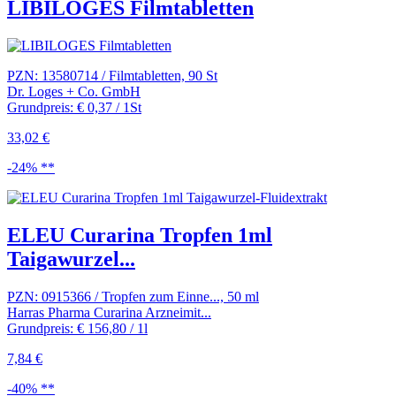
LIBILOGES Filmtabletten
PZN: 13580714 / Filmtabletten, 90 St
Dr. Loges + Co. GmbH
Grundpreis: € 0,37 / 1St
33,02 €
-24% **
ELEU Curarina Tropfen 1ml
Taigawurzel...
PZN: 0915366 / Tropfen zum Einne..., 50 ml
Harras Pharma Curarina Arzneimit...
Grundpreis: € 156,80 / 1l
7,84 €
-40% **