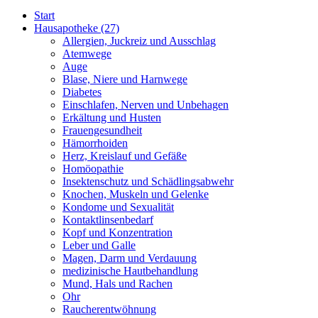
Start
Hausapotheke
(27)
Allergien, Juckreiz und Ausschlag
Atemwege
Auge
Blase, Niere und Harnwege
Diabetes
Einschlafen, Nerven und Unbehagen
Erkältung und Husten
Frauengesundheit
Hämorrhoiden
Herz, Kreislauf und Gefäße
Homöopathie
Insektenschutz und Schädlingsabwehr
Knochen, Muskeln und Gelenke
Kondome und Sexualität
Kontaktlinsenbedarf
Kopf und Konzentration
Leber und Galle
Magen, Darm und Verdauung
medizinische Hautbehandlung
Mund, Hals und Rachen
Ohr
Raucherentwöhnung