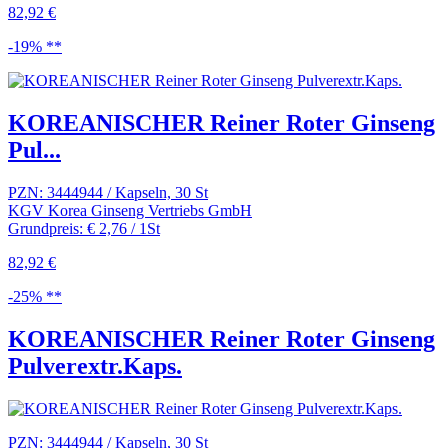
82,92 €
-19% **
KOREANISCHER Reiner Roter Ginseng
Pul...
PZN: 3444944 / Kapseln, 30 St
KGV Korea Ginseng Vertriebs GmbH
Grundpreis: € 2,76 / 1St
82,92 €
-25% **
KOREANISCHER Reiner Roter Ginseng
Pulverextr.Kaps.
PZN: 3444944 / Kapseln, 30 St