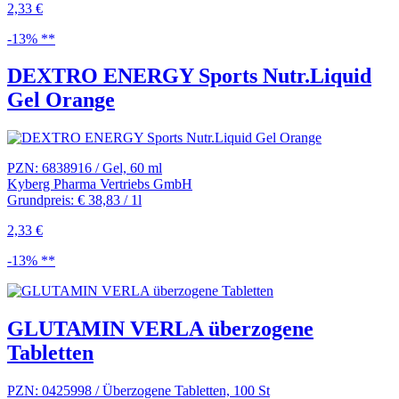
2,33 €
-13% **
DEXTRO ENERGY Sports Nutr.Liquid
Gel Orange
PZN: 6838916 / Gel, 60 ml
Kyberg Pharma Vertriebs GmbH
Grundpreis: € 38,83 / 1l
2,33 €
-13% **
GLUTAMIN VERLA überzogene
Tabletten
PZN: 0425998 / Überzogene Tabletten, 100 St