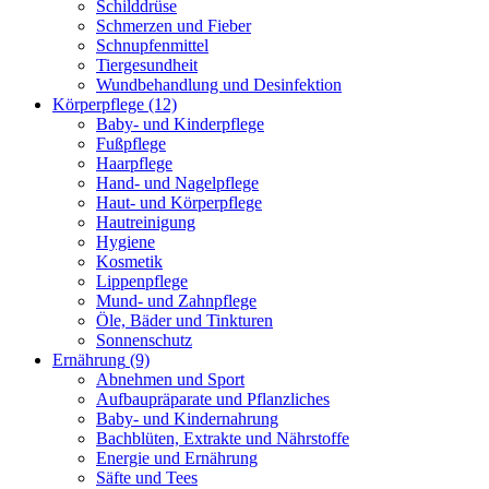
Schilddrüse
Schmerzen und Fieber
Schnupfenmittel
Tiergesundheit
Wundbehandlung und Desinfektion
Körperpflege
(12)
Baby- und Kinderpflege
Fußpflege
Haarpflege
Hand- und Nagelpflege
Haut- und Körperpflege
Hautreinigung
Hygiene
Kosmetik
Lippenpflege
Mund- und Zahnpflege
Öle, Bäder und Tinkturen
Sonnenschutz
Ernährung
(9)
Abnehmen und Sport
Aufbaupräparate und Pflanzliches
Baby- und Kindernahrung
Bachblüten, Extrakte und Nährstoffe
Energie und Ernährung
Säfte und Tees