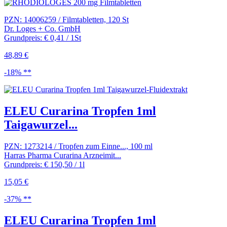
PZN: 14006259 / Filmtabletten, 120 St
Dr. Loges + Co. GmbH
Grundpreis: € 0,41 / 1St
48,89 €
-18% **
ELEU Curarina Tropfen 1ml
Taigawurzel...
PZN: 1273214 / Tropfen zum Einne..., 100 ml
Harras Pharma Curarina Arzneimit...
Grundpreis: € 150,50 / 1l
15,05 €
-37% **
ELEU Curarina Tropfen 1ml