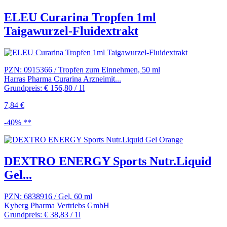
ELEU Curarina Tropfen 1ml
Taigawurzel-Fluidextrakt
PZN: 0915366 / Tropfen zum Einnehmen, 50 ml
Harras Pharma Curarina Arzneimit...
Grundpreis: € 156,80 / 1l
7,84 €
-40% **
DEXTRO ENERGY Sports Nutr.Liquid
Gel...
PZN: 6838916 / Gel, 60 ml
Kyberg Pharma Vertriebs GmbH
Grundpreis: € 38,83 / 1l