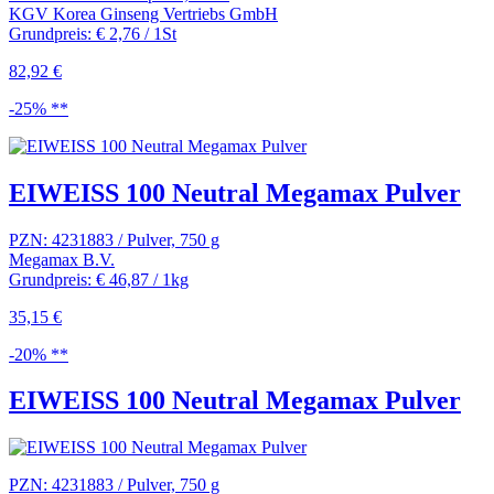
KGV Korea Ginseng Vertriebs GmbH
Grundpreis: € 2,76 / 1St
82,92 €
-25% **
EIWEISS 100 Neutral Megamax Pulver
PZN: 4231883 / Pulver, 750 g
Megamax B.V.
Grundpreis: € 46,87 / 1kg
35,15 €
-20% **
EIWEISS 100 Neutral Megamax Pulver
PZN: 4231883 / Pulver, 750 g