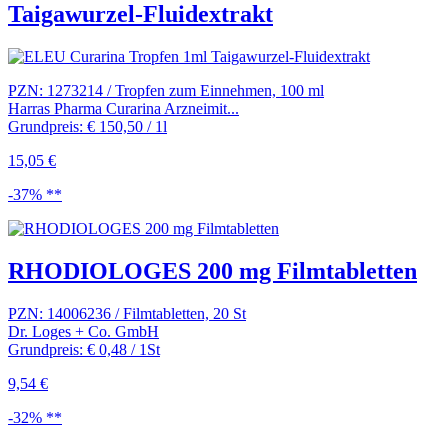
Taigawurzel-Fluidextrakt
PZN: 1273214 / Tropfen zum Einnehmen, 100 ml
Harras Pharma Curarina Arzneimit...
Grundpreis: € 150,50 / 1l
15,05 €
-37% **
RHODIOLOGES 200 mg Filmtabletten
PZN: 14006236 / Filmtabletten, 20 St
Dr. Loges + Co. GmbH
Grundpreis: € 0,48 / 1St
9,54 €
-32% **