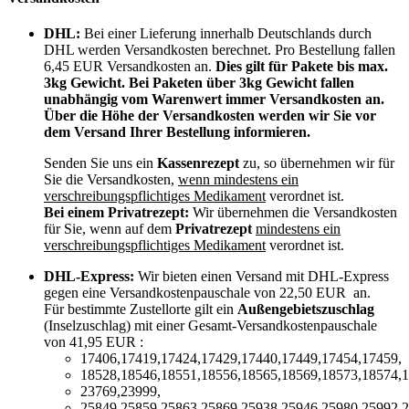
DHL:
Bei einer Lieferung innerhalb Deutschlands durch
DHL werden Versandkosten berechnet. Pro Bestellung fallen
6,45 EUR Versandkosten an.
Dies gilt für Pakete bis max.
3kg Gewicht. Bei Paketen über 3kg Gewicht fallen
unabhängig vom Warenwert immer Versandkosten an.
Über die Höhe der Versandkosten werden wir Sie vor
dem Versand Ihrer Bestellung informieren.
Senden Sie uns ein
Kassenrezept
zu, so übernehmen wir für
Sie die Versandkosten,
wenn mindestens ein
verschreibungspflichtiges Medikament
verordnet ist.
Bei einem Privatrezept:
Wir übernehmen die Versandkosten
für Sie, wenn auf dem
Privatrezept
mindestens ein
verschreibungspflichtiges Medikament
verordnet ist.
DHL-Express:
Wir bieten einen Versand mit DHL-Express
gegen eine Versandkostenpauschale von 22,50 EUR an.
Für bestimmte Zustellorte gilt ein
Außengebietszuschlag
(Inselzuschlag) mit einer Gesamt-Versandkostenpauschale
von 41,95 EUR :
17406,17419,17424,17429,17440,17449,17454,17459,
18528,18546,18551,18556,18565,18569,18573,18574,1
23769,23999,
25849,25859,25863,25869,25938,25946,25980,25992,2