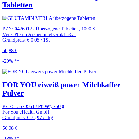
Tabletten
PZN: 0426012 / Überzogene Tabletten, 1000 St
Verla-Pharm Arzneimittel GmbH &...
Grundpreis: € 0,05 / 1St
50,88 €
-20% **
FOR YOU eiweiß power Milchkaffee
Pulver
PZN: 13570561 / Pulver, 750 g
For You eHealth GmbH
Grundpreis: € 75,97 / 1kg
56,98 €
-18% **