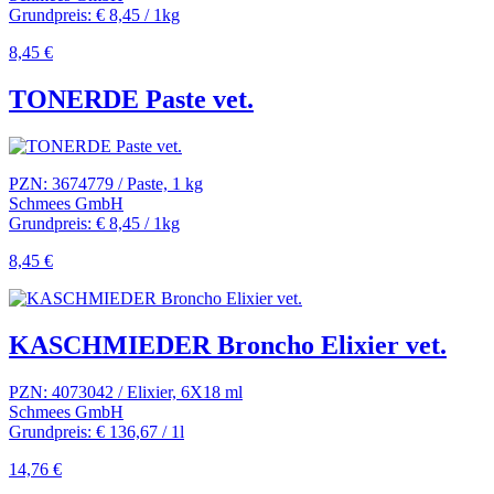
Grundpreis: € 8,45 / 1kg
8,45 €
TONERDE Paste vet.
PZN: 3674779 / Paste, 1 kg
Schmees GmbH
Grundpreis: € 8,45 / 1kg
8,45 €
KASCHMIEDER Broncho Elixier vet.
PZN: 4073042 / Elixier, 6X18 ml
Schmees GmbH
Grundpreis: € 136,67 / 1l
14,76 €