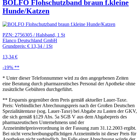
BOLFO Flohschutzband braun f.kleine
Hunde/Katzen
PZN: 2756305 / Halsband, 1 St
Elanco Deutschland GmbH
Grundpreis: € 13,34 / 1St
13,34 €
-19% **
* Unter dieser Telefonnummer wird zu den angegebenen Zeiten
eine Beratung durch pharmazeutisches Personal der Apotheke ohne
zusätzliche Gebühren durchgeführt.
** Ersparnis gegenüber dem Preis gemäß aktueller Lauer-Taxe.
Preis: Verbindlicher Abrechnungspreis nach der Großen Deutschen
Spezialitätentaxe (sog. Lauer-Taxe) bei Abgabe zu Lasten der GKV,
die sich gemäß §129 Abs. 5a SGB V aus dem Abgabepreis des
pharmazeutischen Unternehmens und der
Arzneimittelpreisverordnung in der Fassung zum 31.12.2003 ergibt.
Bei nicht verschreibungspflichtigen Arzneimitteln ist dieser Preis für
Apotheken nicht verbindlich. Im Falle einer Abrechnung würde der