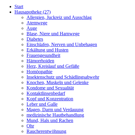
Start
Hausapotheke
(27)
Allergien, Juckreiz und Ausschlag
Atemwege
Auge
Blase, Niere und Harnwege
Diabetes
Einschlafen, Nerven und Unbehagen
Erkältung und Husten
Frauengesundheit
Hämorrhoiden
Herz, Kreislauf und Gefäße
Homöopathie
Insektenschutz und Schädlingsabwehr
Knochen, Muskeln und Gelenke
Kondome und Sexualität
Kontaktlinsenbedarf
Kopf und Konzentration
Leber und Galle
Magen, Darm und Verdauung
medizinische Hautbehandlung
Mund, Hals und Rachen
Ohr
Raucherentwöhnung