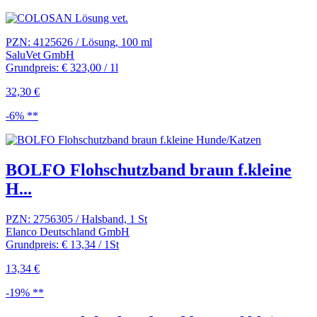
PZN: 4125626 / Lösung, 100 ml
SaluVet GmbH
Grundpreis: € 323,00 / 1l
32,30 €
-6% **
BOLFO Flohschutzband braun f.kleine
H...
PZN: 2756305 / Halsband, 1 St
Elanco Deutschland GmbH
Grundpreis: € 13,34 / 1St
13,34 €
-19% **