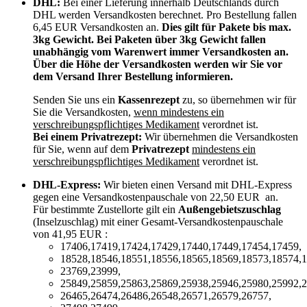
DHL:
Bei einer Lieferung innerhalb Deutschlands durch
DHL werden Versandkosten berechnet. Pro Bestellung fallen
6,45 EUR Versandkosten an.
Dies gilt für Pakete bis max.
3kg Gewicht. Bei Paketen über 3kg Gewicht fallen
unabhängig vom Warenwert immer Versandkosten an.
Über die Höhe der Versandkosten werden wir Sie vor
dem Versand Ihrer Bestellung informieren.
Senden Sie uns ein
Kassenrezept
zu, so übernehmen wir für
Sie die Versandkosten,
wenn mindestens ein
verschreibungspflichtiges Medikament
verordnet ist.
Bei einem Privatrezept:
Wir übernehmen die Versandkosten
für Sie, wenn auf dem
Privatrezept
mindestens ein
verschreibungspflichtiges Medikament
verordnet ist.
DHL-Express:
Wir bieten einen Versand mit DHL-Express
gegen eine Versandkostenpauschale von 22,50 EUR an.
Für bestimmte Zustellorte gilt ein
Außengebietszuschlag
(Inselzuschlag) mit einer Gesamt-Versandkostenpauschale
von 41,95 EUR :
17406,17419,17424,17429,17440,17449,17454,17459,
18528,18546,18551,18556,18565,18569,18573,18574,1
23769,23999,
25849,25859,25863,25869,25938,25946,25980,25992,2
26465,26474,26486,26548,26571,26579,26757,