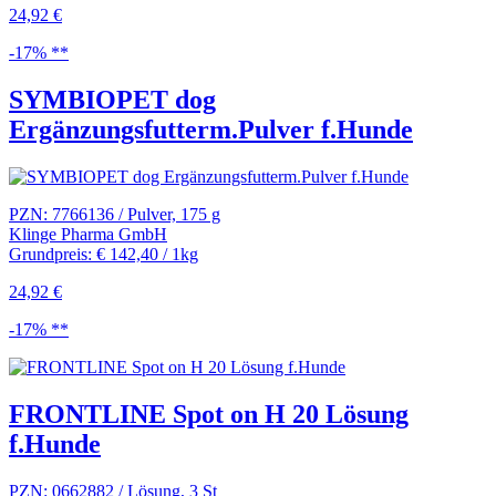
24,92 €
-17% **
SYMBIOPET dog
Ergänzungsfutterm.Pulver f.Hunde
PZN: 7766136 / Pulver, 175 g
Klinge Pharma GmbH
Grundpreis: € 142,40 / 1kg
24,92 €
-17% **
FRONTLINE Spot on H 20 Lösung
f.Hunde
PZN: 0662882 / Lösung, 3 St