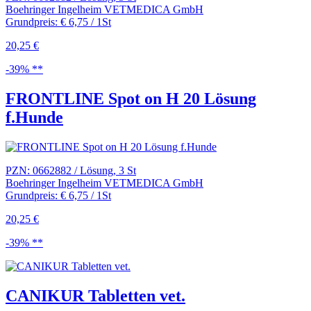
Boehringer Ingelheim VETMEDICA GmbH
Grundpreis: € 6,75 / 1St
20,25 €
-39% **
FRONTLINE Spot on H 20 Lösung
f.Hunde
PZN: 0662882 / Lösung, 3 St
Boehringer Ingelheim VETMEDICA GmbH
Grundpreis: € 6,75 / 1St
20,25 €
-39% **
CANIKUR Tabletten vet.