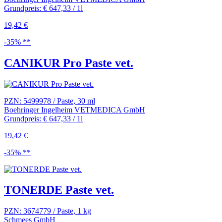
Grundpreis: € 647,33 / 1l
19,42 €
-35% **
CANIKUR Pro Paste vet.
PZN: 5499978 / Paste, 30 ml
Boehringer Ingelheim VETMEDICA GmbH
Grundpreis: € 647,33 / 1l
19,42 €
-35% **
TONERDE Paste vet.
PZN: 3674779 / Paste, 1 kg
Schmees GmbH