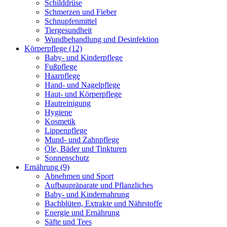
Schilddrüse
Schmerzen und Fieber
Schnupfenmittel
Tiergesundheit
Wundbehandlung und Desinfektion
Körperpflege
(12)
Baby- und Kinderpflege
Fußpflege
Haarpflege
Hand- und Nagelpflege
Haut- und Körperpflege
Hautreinigung
Hygiene
Kosmetik
Lippenpflege
Mund- und Zahnpflege
Öle, Bäder und Tinkturen
Sonnenschutz
Ernährung
(9)
Abnehmen und Sport
Aufbaupräparate und Pflanzliches
Baby- und Kindernahrung
Bachblüten, Extrakte und Nährstoffe
Energie und Ernährung
Säfte und Tees