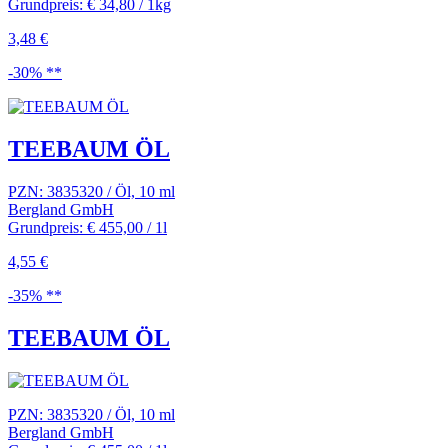
Grundpreis: € 34,80 / 1kg
3,48 €
-30% **
TEEBAUM ÖL
PZN: 3835320 / Öl, 10 ml
Bergland GmbH
Grundpreis: € 455,00 / 1l
4,55 €
-35% **
TEEBAUM ÖL
PZN: 3835320 / Öl, 10 ml
Bergland GmbH