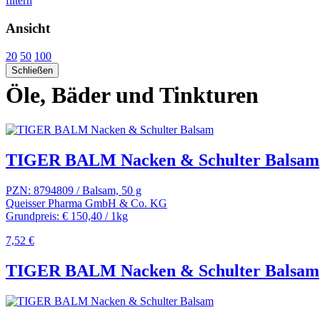
filtern
Ansicht
20
50
100
Schließen
Öle, Bäder und Tinkturen
TIGER BALM Nacken & Schulter Balsam
PZN: 8794809 / Balsam, 50 g
Queisser Pharma GmbH & Co. KG
Grundpreis: € 150,40 / 1kg
7,52 €
TIGER BALM Nacken & Schulter Balsam