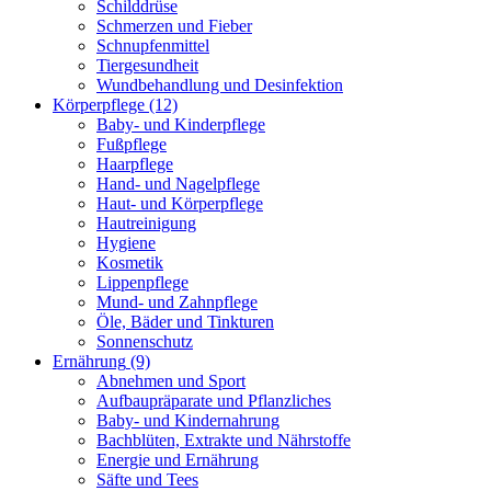
Schilddrüse
Schmerzen und Fieber
Schnupfenmittel
Tiergesundheit
Wundbehandlung und Desinfektion
Körperpflege
(12)
Baby- und Kinderpflege
Fußpflege
Haarpflege
Hand- und Nagelpflege
Haut- und Körperpflege
Hautreinigung
Hygiene
Kosmetik
Lippenpflege
Mund- und Zahnpflege
Öle, Bäder und Tinkturen
Sonnenschutz
Ernährung
(9)
Abnehmen und Sport
Aufbaupräparate und Pflanzliches
Baby- und Kindernahrung
Bachblüten, Extrakte und Nährstoffe
Energie und Ernährung
Säfte und Tees