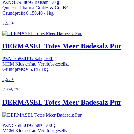
PZN: 8794809 / Balsam, 50 g
Queisser Pharma GmbH & Co. KG
Grundpreis: € 150,40 / 1kg
7,52 €
DERMASEL Totes Meer Badesalz Pur
PZN: 7588019 / Salz, 500 g
MCM Klosterfrau Vertriebsgesells...
Grundpreis: € 5,14 / 1kg
2,57 €
-17% **
DERMASEL Totes Meer Badesalz Pur
PZN: 7588019 / Salz, 500 g
MCM Klosterfrau Vertriebsgesells...