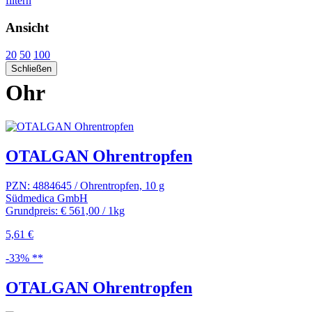
filtern
Ansicht
20
50
100
Schließen
Ohr
OTALGAN Ohrentropfen
PZN: 4884645 / Ohrentropfen, 10 g
Südmedica GmbH
Grundpreis: € 561,00 / 1kg
5,61 €
-33% **
OTALGAN Ohrentropfen