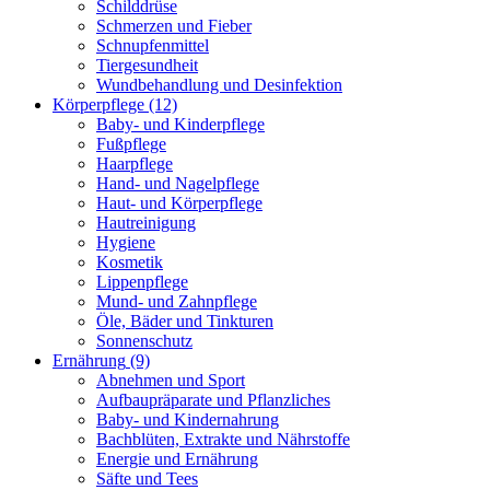
Schilddrüse
Schmerzen und Fieber
Schnupfenmittel
Tiergesundheit
Wundbehandlung und Desinfektion
Körperpflege
(12)
Baby- und Kinderpflege
Fußpflege
Haarpflege
Hand- und Nagelpflege
Haut- und Körperpflege
Hautreinigung
Hygiene
Kosmetik
Lippenpflege
Mund- und Zahnpflege
Öle, Bäder und Tinkturen
Sonnenschutz
Ernährung
(9)
Abnehmen und Sport
Aufbaupräparate und Pflanzliches
Baby- und Kindernahrung
Bachblüten, Extrakte und Nährstoffe
Energie und Ernährung
Säfte und Tees