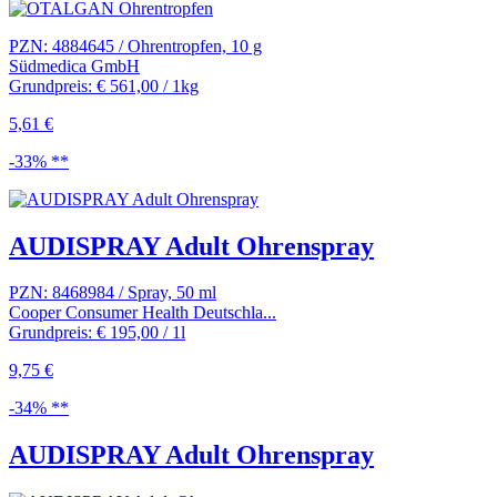
PZN: 4884645 / Ohrentropfen, 10 g
Südmedica GmbH
Grundpreis: € 561,00 / 1kg
5,61 €
-33% **
AUDISPRAY Adult Ohrenspray
PZN: 8468984 / Spray, 50 ml
Cooper Consumer Health Deutschla...
Grundpreis: € 195,00 / 1l
9,75 €
-34% **
AUDISPRAY Adult Ohrenspray