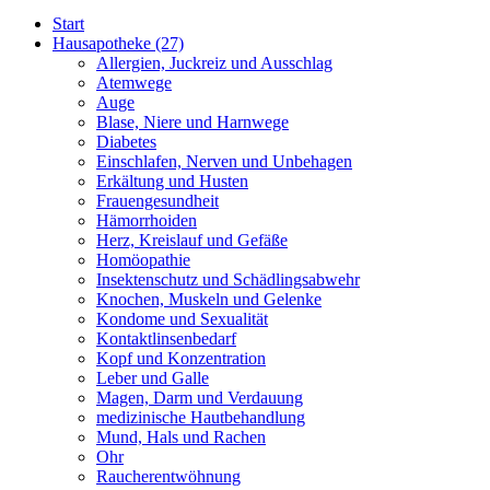
Start
Hausapotheke
(27)
Allergien, Juckreiz und Ausschlag
Atemwege
Auge
Blase, Niere und Harnwege
Diabetes
Einschlafen, Nerven und Unbehagen
Erkältung und Husten
Frauengesundheit
Hämorrhoiden
Herz, Kreislauf und Gefäße
Homöopathie
Insektenschutz und Schädlingsabwehr
Knochen, Muskeln und Gelenke
Kondome und Sexualität
Kontaktlinsenbedarf
Kopf und Konzentration
Leber und Galle
Magen, Darm und Verdauung
medizinische Hautbehandlung
Mund, Hals und Rachen
Ohr
Raucherentwöhnung