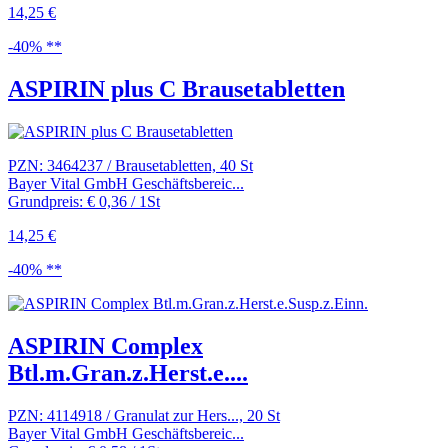
14,25 €
-40% **
ASPIRIN plus C Brausetabletten
PZN: 3464237 / Brausetabletten, 40 St
Bayer Vital GmbH Geschäftsbereic...
Grundpreis: € 0,36 / 1St
14,25 €
-40% **
ASPIRIN Complex
Btl.m.Gran.z.Herst.e....
PZN: 4114918 / Granulat zur Hers..., 20 St
Bayer Vital GmbH Geschäftsbereic...