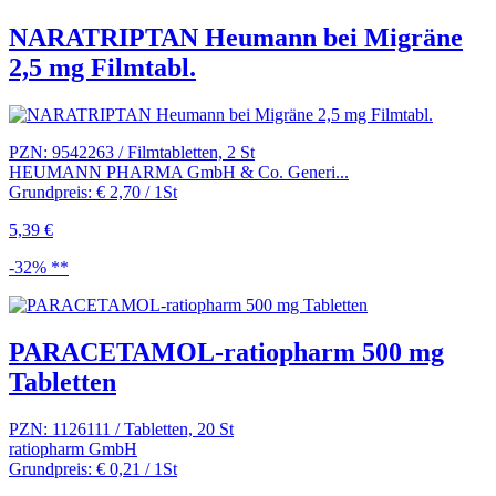
NARATRIPTAN Heumann bei Migräne
2,5 mg Filmtabl.
PZN: 9542263 / Filmtabletten, 2 St
HEUMANN PHARMA GmbH & Co. Generi...
Grundpreis: € 2,70 / 1St
5,39 €
-32% **
PARACETAMOL-ratiopharm 500 mg
Tabletten
PZN: 1126111 / Tabletten, 20 St
ratiopharm GmbH
Grundpreis: € 0,21 / 1St