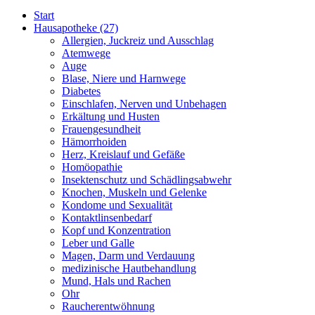
Start
Hausapotheke
(27)
Allergien, Juckreiz und Ausschlag
Atemwege
Auge
Blase, Niere und Harnwege
Diabetes
Einschlafen, Nerven und Unbehagen
Erkältung und Husten
Frauengesundheit
Hämorrhoiden
Herz, Kreislauf und Gefäße
Homöopathie
Insektenschutz und Schädlingsabwehr
Knochen, Muskeln und Gelenke
Kondome und Sexualität
Kontaktlinsenbedarf
Kopf und Konzentration
Leber und Galle
Magen, Darm und Verdauung
medizinische Hautbehandlung
Mund, Hals und Rachen
Ohr
Raucherentwöhnung