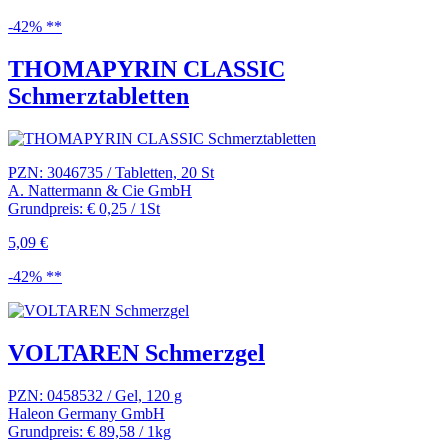
-42% **
THOMAPYRIN CLASSIC
Schmerztabletten
PZN: 3046735 / Tabletten, 20 St
A. Nattermann & Cie GmbH
Grundpreis: € 0,25 / 1St
5,09 €
-42% **
VOLTAREN Schmerzgel
PZN: 0458532 / Gel, 120 g
Haleon Germany GmbH
Grundpreis: € 89,58 / 1kg