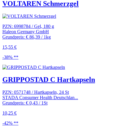
VOLTAREN Schmerzgel
PZN: 6998784 / Gel, 180 g
Haleon Germany GmbH
Grundpreis: € 86,39 / 1kg
15,55 €
-38% **
GRIPPOSTAD C Hartkapseln
PZN: 0571748 / Hartkapseln, 24 St
STADA Consumer Health Deutschlan...
Grundpreis: € 0,43 / 1St
10,25 €
-42% **