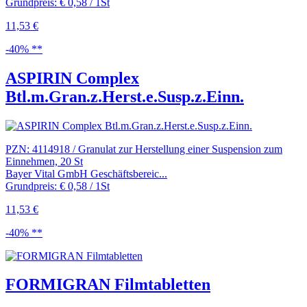
Grundpreis: € 0,58 / 1St
11,53 €
-40% **
ASPIRIN Complex
Btl.m.Gran.z.Herst.e.Susp.z.Einn.
PZN: 4114918 / Granulat zur Herstellung einer Suspension zum
Einnehmen, 20 St
Bayer Vital GmbH Geschäftsbereic...
Grundpreis: € 0,58 / 1St
11,53 €
-40% **
FORMIGRAN Filmtabletten