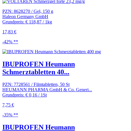
PZN: 8628270 / Gel, 150 g
Haleon Germany GmbH
Grundpreis: € 118,87 / 1kg
17,83 €
-42% **
IBUPROFEN Heumann
Schmerztabletten 40...
PZN: 7728561 / Filmtabletten, 50 St
HEUMANN PHARMA GmbH & Co. Generi...
Grundpreis: € 0,16 / 1St
7,75 €
-35% **
IBUPROFEN Heumann