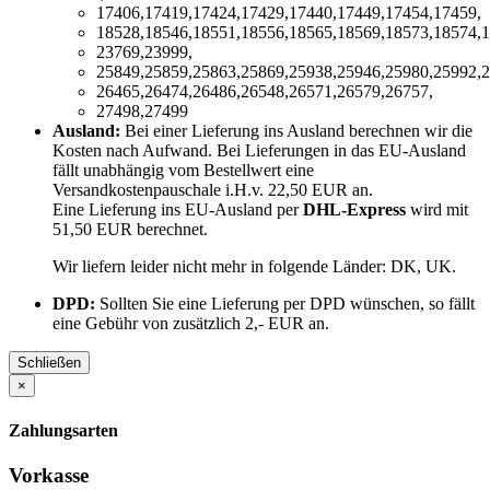
17406,17419,17424,17429,17440,17449,17454,17459,
18528,18546,18551,18556,18565,18569,18573,18574,1
23769,23999,
25849,25859,25863,25869,25938,25946,25980,25992,2
26465,26474,26486,26548,26571,26579,26757,
27498,27499
Ausland:
Bei einer Lieferung ins Ausland berechnen wir die
Kosten nach Aufwand. Bei Lieferungen in das EU-Ausland
fällt unabhängig vom Bestellwert eine
Versandkostenpauschale i.H.v. 22,50 EUR an.
Eine Lieferung ins EU-Ausland per
DHL-Express
wird mit
51,50 EUR berechnet.
Wir liefern leider nicht mehr in folgende Länder:
DK, UK
.
DPD:
Sollten Sie eine Lieferung per DPD wünschen, so fällt
eine Gebühr von zusätzlich 2,- EUR an.
Schließen
×
Zahlungsarten
Vorkasse