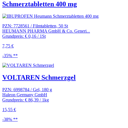
Schmerztabletten 400 mg
PZN: 7728561 / Filmtabletten, 50 St
HEUMANN PHARMA GmbH & Co. Generi...
Grundpreis: € 0,16 / 1St
7,75 €
-35% **
VOLTAREN Schmerzgel
PZN: 6998784 / Gel, 180 g
Haleon Germany GmbH
Grundpreis: € 86,39 / 1kg
15,55 €
-38% **