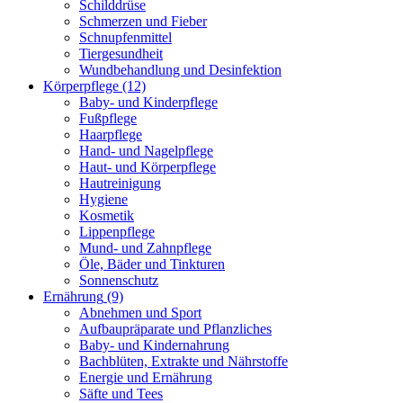
Schilddrüse
Schmerzen und Fieber
Schnupfenmittel
Tiergesundheit
Wundbehandlung und Desinfektion
Körperpflege
(12)
Baby- und Kinderpflege
Fußpflege
Haarpflege
Hand- und Nagelpflege
Haut- und Körperpflege
Hautreinigung
Hygiene
Kosmetik
Lippenpflege
Mund- und Zahnpflege
Öle, Bäder und Tinkturen
Sonnenschutz
Ernährung
(9)
Abnehmen und Sport
Aufbaupräparate und Pflanzliches
Baby- und Kindernahrung
Bachblüten, Extrakte und Nährstoffe
Energie und Ernährung
Säfte und Tees