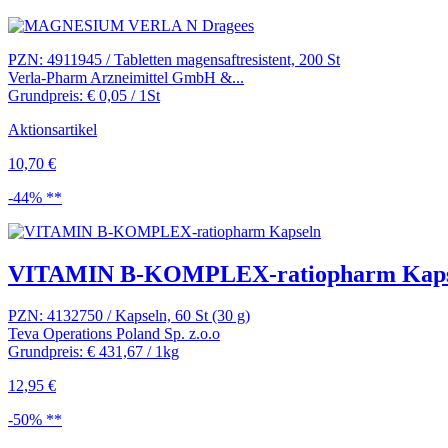
PZN: 4911945 / Tabletten magensaftresistent, 200 St
Verla-Pharm Arzneimittel GmbH &...
Grundpreis: € 0,05 / 1St
Aktionsartikel
10,70 €
-44% **
VITAMIN B-KOMPLEX-ratiopharm Kaps
PZN: 4132750 / Kapseln, 60 St (30 g)
Teva Operations Poland Sp. z.o.o
Grundpreis: € 431,67 / 1kg
12,95 €
-50% **