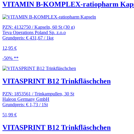
VITAMIN B-KOMPLEX-ratiopharm Kaps
PZN: 4132750 / Kapseln, 60 St (30 g)
Teva Operations Poland Sp. z.o.o
Grundpreis: € 431,67 / 1kg
12,95 €
-50% **
VITASPRINT B12 Trinkfläschchen
PZN: 1853561 / Trinkampullen, 30 St
Haleon Germany GmbH
Grundpreis: € 1,73 / 1St
51,99 €
VITASPRINT B12 Trinkfläschchen