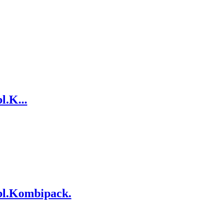
.K...
l.Kombipack.