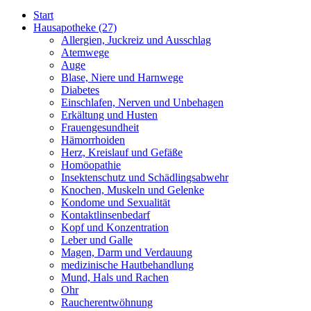
Start
Hausapotheke
(27)
Allergien, Juckreiz und Ausschlag
Atemwege
Auge
Blase, Niere und Harnwege
Diabetes
Einschlafen, Nerven und Unbehagen
Erkältung und Husten
Frauengesundheit
Hämorrhoiden
Herz, Kreislauf und Gefäße
Homöopathie
Insektenschutz und Schädlingsabwehr
Knochen, Muskeln und Gelenke
Kondome und Sexualität
Kontaktlinsenbedarf
Kopf und Konzentration
Leber und Galle
Magen, Darm und Verdauung
medizinische Hautbehandlung
Mund, Hals und Rachen
Ohr
Raucherentwöhnung