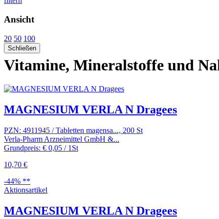
filtern
Ansicht
20
50
100
Schließen
Vitamine, Mineralstoffe und N
MAGNESIUM VERLA N Dragees
PZN: 4911945 / Tabletten magensa..., 200 St
Verla-Pharm Arzneimittel GmbH &...
Grundpreis: € 0,05 / 1St
10,70 €
-44% **
Aktionsartikel
MAGNESIUM VERLA N Dragees