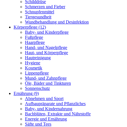
Schilddrüse
Schmerzen und Fieber
Schnupfenmittel
Tiergesundheit
Wundbehandlung und Desinfektion
Körperpflege
(12)
Baby- und Kinderpflege
Fußpflege
Haarpflege
Hand- und Nagelpflege
Haut- und Körperpflege
Hautreinigung
Hygiene
Kosmetik
Lippenpflege
Mund- und Zahnpflege
Öle, Bäder und Tinkturen
Sonnenschutz
Ernährung
(9)
Abnehmen und Sport
Aufbaupräparate und Pflanzliches
Baby- und Kindernahrung
Bachblüten, Extrakte und Nährstoffe
Energie und Ernährung
Säfte und Tees