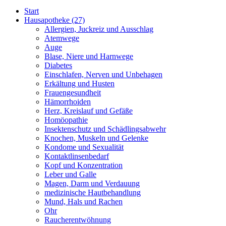
Start
Hausapotheke
(27)
Allergien, Juckreiz und Ausschlag
Atemwege
Auge
Blase, Niere und Harnwege
Diabetes
Einschlafen, Nerven und Unbehagen
Erkältung und Husten
Frauengesundheit
Hämorrhoiden
Herz, Kreislauf und Gefäße
Homöopathie
Insektenschutz und Schädlingsabwehr
Knochen, Muskeln und Gelenke
Kondome und Sexualität
Kontaktlinsenbedarf
Kopf und Konzentration
Leber und Galle
Magen, Darm und Verdauung
medizinische Hautbehandlung
Mund, Hals und Rachen
Ohr
Raucherentwöhnung