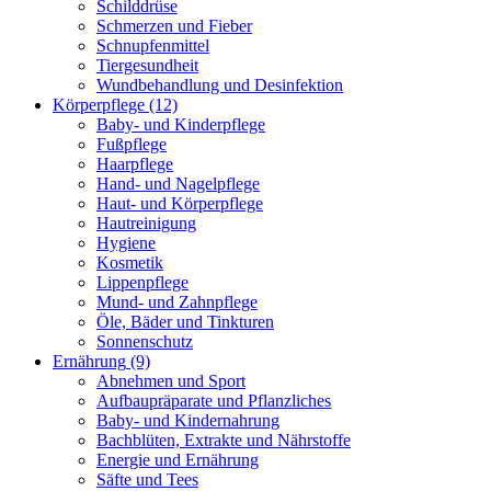
Schilddrüse
Schmerzen und Fieber
Schnupfenmittel
Tiergesundheit
Wundbehandlung und Desinfektion
Körperpflege
(12)
Baby- und Kinderpflege
Fußpflege
Haarpflege
Hand- und Nagelpflege
Haut- und Körperpflege
Hautreinigung
Hygiene
Kosmetik
Lippenpflege
Mund- und Zahnpflege
Öle, Bäder und Tinkturen
Sonnenschutz
Ernährung
(9)
Abnehmen und Sport
Aufbaupräparate und Pflanzliches
Baby- und Kindernahrung
Bachblüten, Extrakte und Nährstoffe
Energie und Ernährung
Säfte und Tees