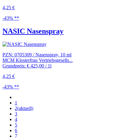
4,25 €
-43% **
NASIC Nasenspray
PZN: 0705309 / Nasenspray, 10 ml
MCM Klosterfrau Vertriebsgesells...
Grundpreis: € 425,00 / 1l
4,25 €
-43% **
1
2
(aktuell)
3
4
5
6
7