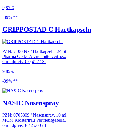
9,85 €
-39% **
GRIPPOSTAD C Hartkapseln
PZN: 7100897 / Hartkapseln, 24 St
Pharma Gerke Arzneimittelvertrie...
Grundpreis: € 0,41 / 1St
9,85 €
-39% **
NASIC Nasenspray
PZN: 0705309 / Nasenspray, 10 ml
MCM Klosterfrau Vertriebsgesells...
Grundpreis: € 425,00 / 1l