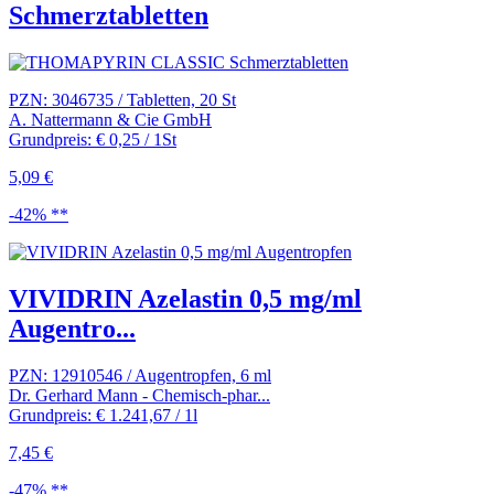
Schmerztabletten
PZN: 3046735 / Tabletten, 20 St
A. Nattermann & Cie GmbH
Grundpreis: € 0,25 / 1St
5,09 €
-42% **
VIVIDRIN Azelastin 0,5 mg/ml
Augentro...
PZN: 12910546 / Augentropfen, 6 ml
Dr. Gerhard Mann - Chemisch-phar...
Grundpreis: € 1.241,67 / 1l
7,45 €
-47% **