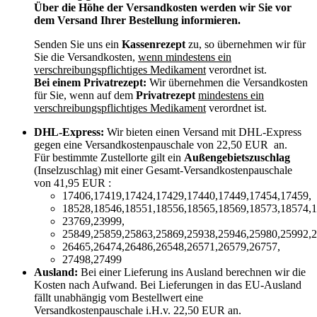
Über die Höhe der Versandkosten werden wir Sie vor
dem Versand Ihrer Bestellung informieren.
Senden Sie uns ein
Kassenrezept
zu, so übernehmen wir für
Sie die Versandkosten,
wenn mindestens ein
verschreibungspflichtiges Medikament
verordnet ist.
Bei einem Privatrezept:
Wir übernehmen die Versandkosten
für Sie, wenn auf dem
Privatrezept
mindestens ein
verschreibungspflichtiges Medikament
verordnet ist.
DHL-Express:
Wir bieten einen Versand mit DHL-Express
gegen eine Versandkostenpauschale von 22,50 EUR an.
Für bestimmte Zustellorte gilt ein
Außengebietszuschlag
(Inselzuschlag) mit einer Gesamt-Versandkostenpauschale
von 41,95 EUR :
17406,17419,17424,17429,17440,17449,17454,17459,
18528,18546,18551,18556,18565,18569,18573,18574,1
23769,23999,
25849,25859,25863,25869,25938,25946,25980,25992,2
26465,26474,26486,26548,26571,26579,26757,
27498,27499
Ausland:
Bei einer Lieferung ins Ausland berechnen wir die
Kosten nach Aufwand. Bei Lieferungen in das EU-Ausland
fällt unabhängig vom Bestellwert eine
Versandkostenpauschale i.H.v. 22,50 EUR an.