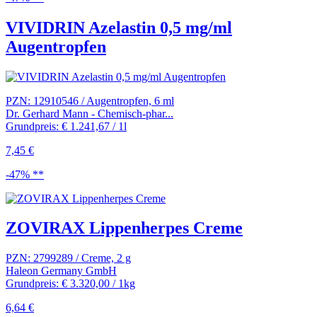
VIVIDRIN Azelastin 0,5 mg/ml
Augentropfen
PZN: 12910546 / Augentropfen, 6 ml
Dr. Gerhard Mann - Chemisch-phar...
Grundpreis: € 1.241,67 / 1l
7,45 €
-47% **
ZOVIRAX Lippenherpes Creme
PZN: 2799289 / Creme, 2 g
Haleon Germany GmbH
Grundpreis: € 3.320,00 / 1kg
6,64 €