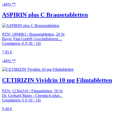
-44% **
ASPIRIN plus C Brausetabletten
PZN: 1894063 / Brausetabletten, 20 St
Bayer Vital GmbH Geschäftsbereic...
Grundpreis: € 0,39 / 1St
7,85 €
-44% **
CETIRIZIN Vividrin 10 mg Filmtabletten
PZN: 12364316 / Filmtabletten, 50 St
Dr. Gerhard Mann - Chemisch-phar...
Grundpreis: € 0,19 / 1St
9,49 €