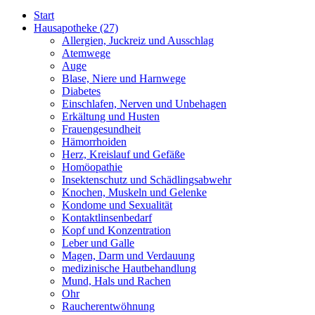
Start
Hausapotheke
(27)
Allergien, Juckreiz und Ausschlag
Atemwege
Auge
Blase, Niere und Harnwege
Diabetes
Einschlafen, Nerven und Unbehagen
Erkältung und Husten
Frauengesundheit
Hämorrhoiden
Herz, Kreislauf und Gefäße
Homöopathie
Insektenschutz und Schädlingsabwehr
Knochen, Muskeln und Gelenke
Kondome und Sexualität
Kontaktlinsenbedarf
Kopf und Konzentration
Leber und Galle
Magen, Darm und Verdauung
medizinische Hautbehandlung
Mund, Hals und Rachen
Ohr
Raucherentwöhnung