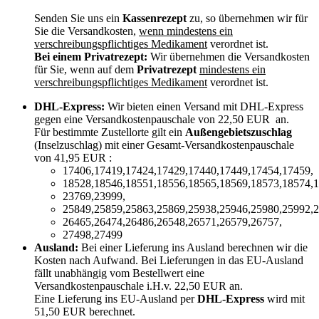
Senden Sie uns ein
Kassenrezept
zu, so übernehmen wir für
Sie die Versandkosten,
wenn mindestens ein
verschreibungspflichtiges Medikament
verordnet ist.
Bei einem Privatrezept:
Wir übernehmen die Versandkosten
für Sie, wenn auf dem
Privatrezept
mindestens ein
verschreibungspflichtiges Medikament
verordnet ist.
DHL-Express:
Wir bieten einen Versand mit DHL-Express
gegen eine Versandkostenpauschale von 22,50 EUR an.
Für bestimmte Zustellorte gilt ein
Außengebietszuschlag
(Inselzuschlag) mit einer Gesamt-Versandkostenpauschale
von 41,95 EUR :
17406,17419,17424,17429,17440,17449,17454,17459,
18528,18546,18551,18556,18565,18569,18573,18574,1
23769,23999,
25849,25859,25863,25869,25938,25946,25980,25992,2
26465,26474,26486,26548,26571,26579,26757,
27498,27499
Ausland:
Bei einer Lieferung ins Ausland berechnen wir die
Kosten nach Aufwand. Bei Lieferungen in das EU-Ausland
fällt unabhängig vom Bestellwert eine
Versandkostenpauschale i.H.v. 22,50 EUR an.
Eine Lieferung ins EU-Ausland per
DHL-Express
wird mit
51,50 EUR berechnet.