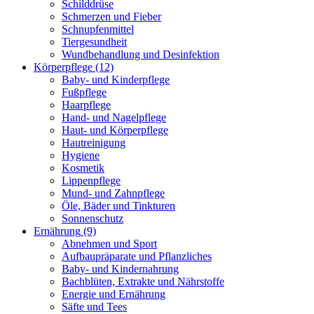
Schilddrüse
Schmerzen und Fieber
Schnupfenmittel
Tiergesundheit
Wundbehandlung und Desinfektion
Körperpflege
(12)
Baby- und Kinderpflege
Fußpflege
Haarpflege
Hand- und Nagelpflege
Haut- und Körperpflege
Hautreinigung
Hygiene
Kosmetik
Lippenpflege
Mund- und Zahnpflege
Öle, Bäder und Tinkturen
Sonnenschutz
Ernährung
(9)
Abnehmen und Sport
Aufbaupräparate und Pflanzliches
Baby- und Kindernahrung
Bachblüten, Extrakte und Nährstoffe
Energie und Ernährung
Säfte und Tees