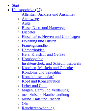
Start
Hausapotheke
(27)
Allergien, Juckreiz und Ausschlag
Atemwege
Auge
Blase, Niere und Harnwege
Diabetes
Einschlafen, Nerven und Unbehagen
Erkältung und Husten
Frauengesundheit
Hämorrhoiden
Herz, Kreislauf und Gefäße
Homöopathie
Insektenschutz und Schädlingsabwehr
Knochen, Muskeln und Gelenke
Kondome und Sexualität
Kontaktlinsenbedarf
Kopf und Konzentration
Leber und Galle
Magen, Darm und Verdauung
medizinische Hautbehandlung
Mund, Hals und Rachen
Ohr
Raucherentwöhnung