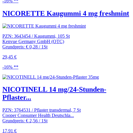
-16% **
NICORETTE Kaugummi 4 mg freshmint
PZN: 3643454 / Kaugummi, 105 St
Kenvue Germany GmbH (OTC)
Grundpreis: € 0,28 / 1St
29,45 €
-16% **
NICOTINELL 14 mg/24-Stunden-
Pflaster...
PZN: 3764531 / Pflaster transdermal, 7 St
Cooper Consumer Health Deutschla...
Grundpreis: € 2,56 / 1St
17,91 €