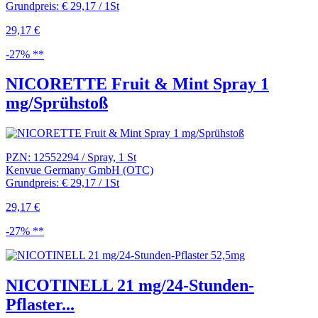
Grundpreis: € 29,17 / 1St
29,17 €
-27% **
NICORETTE Fruit & Mint Spray 1
mg/Sprühstoß
PZN: 12552294 / Spray, 1 St
Kenvue Germany GmbH (OTC)
Grundpreis: € 29,17 / 1St
29,17 €
-27% **
NICOTINELL 21 mg/24-Stunden-
Pflaster...