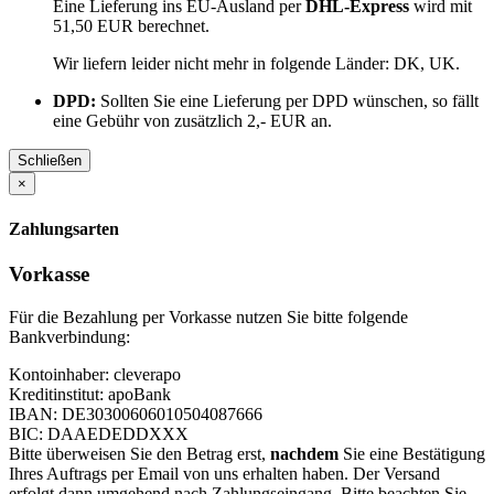
Eine Lieferung ins EU-Ausland per
DHL-Express
wird mit
51,50 EUR berechnet.
Wir liefern leider nicht mehr in folgende Länder:
DK, UK
.
DPD:
Sollten Sie eine Lieferung per DPD wünschen, so fällt
eine Gebühr von zusätzlich 2,- EUR an.
Schließen
×
Zahlungsarten
Vorkasse
Für die Bezahlung per Vorkasse nutzen Sie bitte folgende
Bankverbindung:
Kontoinhaber: cleverapo
Kreditinstitut: apoBank
IBAN: DE30300606010504087666
BIC: DAAEDEDDXXX
Bitte überweisen Sie den Betrag erst,
nachdem
Sie eine Bestätigung
Ihres Auftrags per Email von uns erhalten haben. Der Versand
erfolgt dann umgehend nach Zahlungseingang. Bitte beachten Sie,