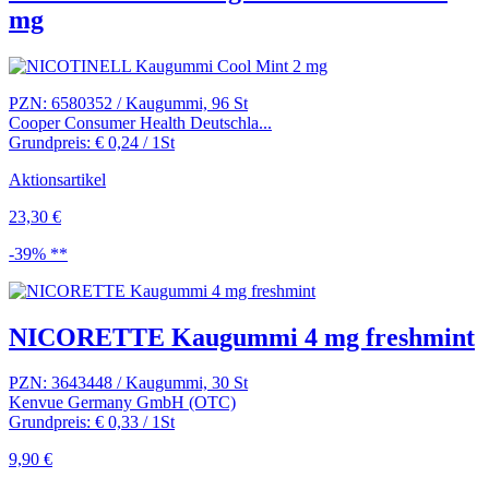
mg
PZN: 6580352 / Kaugummi, 96 St
Cooper Consumer Health Deutschla...
Grundpreis: € 0,24 / 1St
Aktionsartikel
23,30 €
-39% **
NICORETTE Kaugummi 4 mg freshmint
PZN: 3643448 / Kaugummi, 30 St
Kenvue Germany GmbH (OTC)
Grundpreis: € 0,33 / 1St
9,90 €