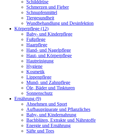
Schilddrüse
Schmerzen und Fieber
Schnupfenmittel
Tiergesundheit
Wundbehandlung und Desinfektion
Körperpflege
(12)
Baby- und Kinderpflege
Fußpflege
Haarpflege
Hand- und Nagelpflege
Haut- und Körperpflege
Hautreinigung
Hygiene
Kosmetik
Lippenpflege
Mund- und Zahnpflege
Öle, Bäder und Tinkturen
Sonnenschutz
Ernährung
(9)
Abnehmen und Sport
Aufbaupräparate und Pflanzliches
Baby- und Kindernahrung
Bachblüten, Extrakte und Nährstoffe
Energie und Ernährung
Säfte und Tees