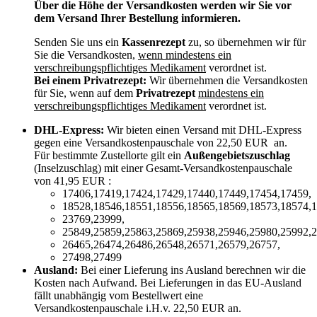
Über die Höhe der Versandkosten werden wir Sie vor
dem Versand Ihrer Bestellung informieren.
Senden Sie uns ein
Kassenrezept
zu, so übernehmen wir für
Sie die Versandkosten,
wenn mindestens ein
verschreibungspflichtiges Medikament
verordnet ist.
Bei einem Privatrezept:
Wir übernehmen die Versandkosten
für Sie, wenn auf dem
Privatrezept
mindestens ein
verschreibungspflichtiges Medikament
verordnet ist.
DHL-Express:
Wir bieten einen Versand mit DHL-Express
gegen eine Versandkostenpauschale von 22,50 EUR an.
Für bestimmte Zustellorte gilt ein
Außengebietszuschlag
(Inselzuschlag) mit einer Gesamt-Versandkostenpauschale
von 41,95 EUR :
17406,17419,17424,17429,17440,17449,17454,17459,
18528,18546,18551,18556,18565,18569,18573,18574,1
23769,23999,
25849,25859,25863,25869,25938,25946,25980,25992,2
26465,26474,26486,26548,26571,26579,26757,
27498,27499
Ausland:
Bei einer Lieferung ins Ausland berechnen wir die
Kosten nach Aufwand. Bei Lieferungen in das EU-Ausland
fällt unabhängig vom Bestellwert eine
Versandkostenpauschale i.H.v. 22,50 EUR an.