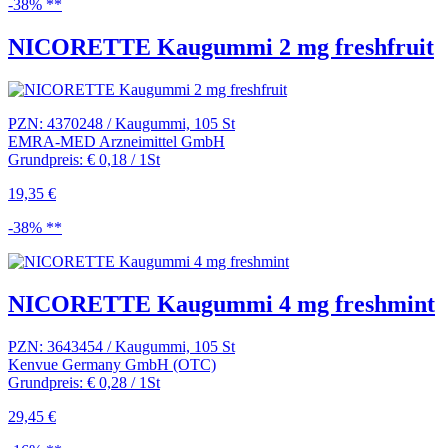
-38% **
NICORETTE Kaugummi 2 mg freshfruit
PZN: 4370248 / Kaugummi, 105 St
EMRA-MED Arzneimittel GmbH
Grundpreis: € 0,18 / 1St
19,35 €
-38% **
NICORETTE Kaugummi 4 mg freshmint
PZN: 3643454 / Kaugummi, 105 St
Kenvue Germany GmbH (OTC)
Grundpreis: € 0,28 / 1St
29,45 €