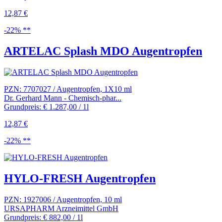
12,87 €
-22% **
ARTELAC Splash MDO Augentropfen
PZN: 7707027 / Augentropfen, 1X10 ml
Dr. Gerhard Mann - Chemisch-phar...
Grundpreis: € 1.287,00 / 1l
12,87 €
-22% **
HYLO-FRESH Augentropfen
PZN: 1927006 / Augentropfen, 10 ml
URSAPHARM Arzneimittel GmbH
Grundpreis: € 882,00 / 1l