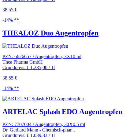
38,55 €
-14% **
THEALOZ Duo Augentropfen
PZN: 6626657 / Augentropfen, 3X10 ml
Thea Pharma GmbH
Grundpreis: € 1.285,00 / 1l
38,55 €
-14% **
ARTELAC Splash EDO Augentropfen
PZN: 7707004 / Augentropfen, 30X0.5 ml
Dr. Gerhard Mann - Chemisch-phar...
Grundpreis: € 1.039,33 / 1l