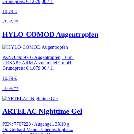
Grundpreis: € 1.079,00 / 1l
10,79 €
-32% **
HYLO-COMOD Augentropfen
PZN: 0495970 / Augentropfen, 10 ml
URSAPHARM Arzneimittel GmbH
Grundpreis: € 1.079,00 / 1l
10,79 €
-32% **
ARTELAC Nighttime Gel
PZN: 7707228 / Augengel, 3X10 g
Dr. Gerhard Mann - Chemisch-phar...