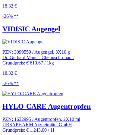
18,32 €
-26% **
VIDISIC Augengel
PZN: 3099559 / Augengel, 3X10 g
Dr. Gerhard Mann - Chemisch-phar...
Grundpreis: € 610,67 / 1kg
18,32 €
-26% **
HYLO-CARE Augentropfen
PZN: 1632995 / Augentropfen, 2X10 ml
URSAPHARM Arzneimittel GmbH
Grundpreis: € 1.243,00 / 1l