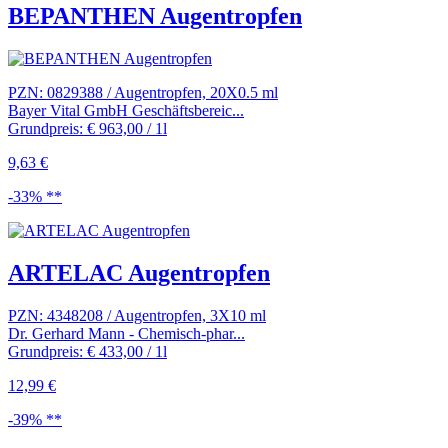
BEPANTHEN Augentropfen
PZN: 0829388 / Augentropfen, 20X0.5 ml
Bayer Vital GmbH Geschäftsbereic...
Grundpreis: € 963,00 / 1l
9,63 €
-33% **
ARTELAC Augentropfen
PZN: 4348208 / Augentropfen, 3X10 ml
Dr. Gerhard Mann - Chemisch-phar...
Grundpreis: € 433,00 / 1l
12,99 €
-39% **