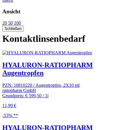
filtern
Ansicht
20
50
100
Schließen
Kontaktlinsenbedarf
HYALURON-RATIOPHARM
Augentropfen
PZN: 10810220 / Augentropfen, 2X10 ml
ratiopharm GmbH
Grundpreis: € 599,50 / 1l
11,99 €
-53% **
HYALURON-RATIOPHARM