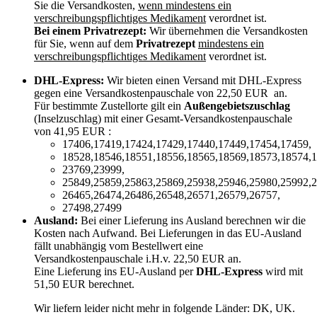
Sie die Versandkosten,
wenn mindestens ein
verschreibungspflichtiges Medikament
verordnet ist.
Bei einem Privatrezept:
Wir übernehmen die Versandkosten
für Sie, wenn auf dem
Privatrezept
mindestens ein
verschreibungspflichtiges Medikament
verordnet ist.
DHL-Express:
Wir bieten einen Versand mit DHL-Express
gegen eine Versandkostenpauschale von 22,50 EUR an.
Für bestimmte Zustellorte gilt ein
Außengebietszuschlag
(Inselzuschlag) mit einer Gesamt-Versandkostenpauschale
von 41,95 EUR :
17406,17419,17424,17429,17440,17449,17454,17459,
18528,18546,18551,18556,18565,18569,18573,18574,1
23769,23999,
25849,25859,25863,25869,25938,25946,25980,25992,2
26465,26474,26486,26548,26571,26579,26757,
27498,27499
Ausland:
Bei einer Lieferung ins Ausland berechnen wir die
Kosten nach Aufwand. Bei Lieferungen in das EU-Ausland
fällt unabhängig vom Bestellwert eine
Versandkostenpauschale i.H.v. 22,50 EUR an.
Eine Lieferung ins EU-Ausland per
DHL-Express
wird mit
51,50 EUR berechnet.
Wir liefern leider nicht mehr in folgende Länder:
DK, UK
.