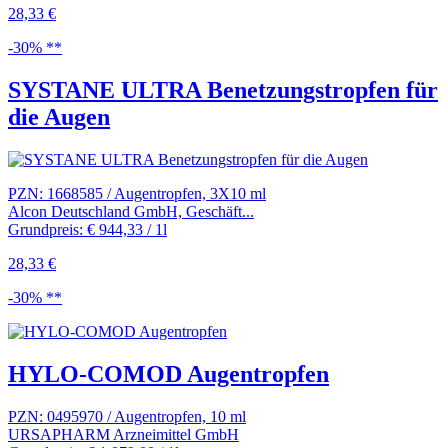
28,33 €
-30% **
SYSTANE ULTRA Benetzungstropfen für
die Augen
PZN: 1668585 / Augentropfen, 3X10 ml
Alcon Deutschland GmbH, Geschäft...
Grundpreis: € 944,33 / 1l
28,33 €
-30% **
HYLO-COMOD Augentropfen
PZN: 0495970 / Augentropfen, 10 ml
URSAPHARM Arzneimittel GmbH