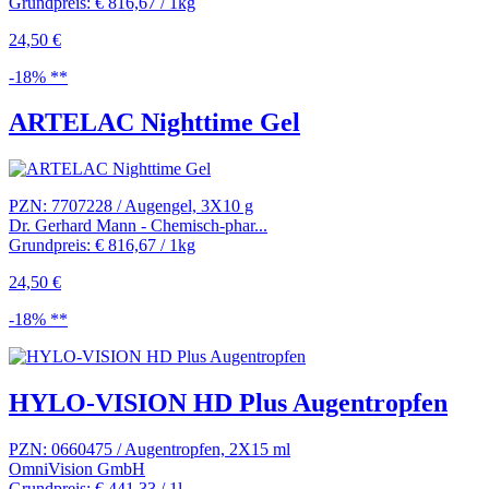
Grundpreis: € 816,67 / 1kg
24,50 €
-18% **
ARTELAC Nighttime Gel
PZN: 7707228 / Augengel, 3X10 g
Dr. Gerhard Mann - Chemisch-phar...
Grundpreis: € 816,67 / 1kg
24,50 €
-18% **
HYLO-VISION HD Plus Augentropfen
PZN: 0660475 / Augentropfen, 2X15 ml
OmniVision GmbH
Grundpreis: € 441,33 / 1l