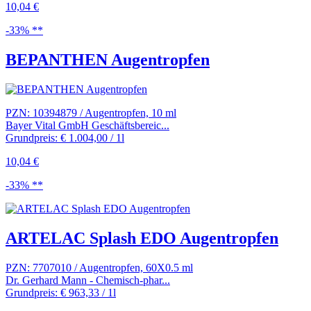
10,04 €
-33% **
BEPANTHEN Augentropfen
PZN: 10394879 / Augentropfen, 10 ml
Bayer Vital GmbH Geschäftsbereic...
Grundpreis: € 1.004,00 / 1l
10,04 €
-33% **
ARTELAC Splash EDO Augentropfen
PZN: 7707010 / Augentropfen, 60X0.5 ml
Dr. Gerhard Mann - Chemisch-phar...
Grundpreis: € 963,33 / 1l