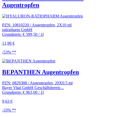
Augentropfen
PZN: 10810220 / Augentropfen, 2X10 ml
ratiopharm GmbH
Grundpreis: € 599,50 / 1l
11,99 €
-53% **
BEPANTHEN Augentropfen
PZN: 0829388 / Augentropfen, 20X0.5 ml
Bayer Vital GmbH Geschäftsbereic...
Grundpreis: € 963,00 / 1l
9,63 €
-33% **