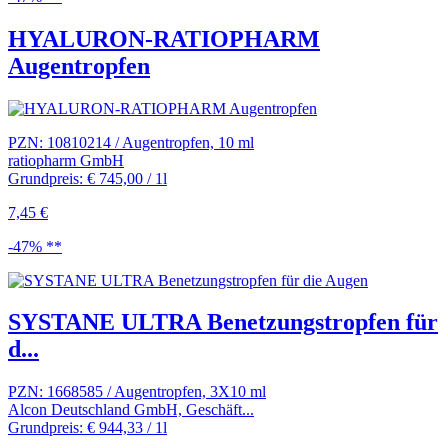
HYALURON-RATIOPHARM
Augentropfen
PZN: 10810214 / Augentropfen, 10 ml
ratiopharm GmbH
Grundpreis: € 745,00 / 1l
7,45 €
-47% **
SYSTANE ULTRA Benetzungstropfen für
d...
PZN: 1668585 / Augentropfen, 3X10 ml
Alcon Deutschland GmbH, Geschäft...
Grundpreis: € 944,33 / 1l