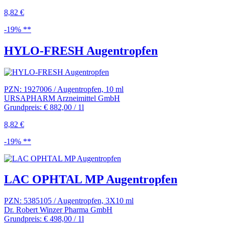
8,82 €
-19% **
HYLO-FRESH Augentropfen
PZN: 1927006 / Augentropfen, 10 ml
URSAPHARM Arzneimittel GmbH
Grundpreis: € 882,00 / 1l
8,82 €
-19% **
LAC OPHTAL MP Augentropfen
PZN: 5385105 / Augentropfen, 3X10 ml
Dr. Robert Winzer Pharma GmbH
Grundpreis: € 498,00 / 1l