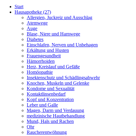
Start
Hausapotheke
(27)
Allergien, Juckreiz und Ausschlag
Atemwege
Auge
Blase, Niere und Harnwege
Diabetes
Einschlafen, Nerven und Unbehagen
Erkältung und Husten
Frauengesundheit
Hämorrhoiden
Herz, Kreislauf und Gefäße
Homöopathie
Insektenschutz und Schädlingsabwehr
Knochen, Muskeln und Gelenke
Kondome und Sexualität
Kontaktlinsenbedarf
Kopf und Konzentration
Leber und Galle
Magen, Darm und Verdauung
medizinische Hautbehandlung
Mund, Hals und Rachen
Ohr
Raucherentwöhnung