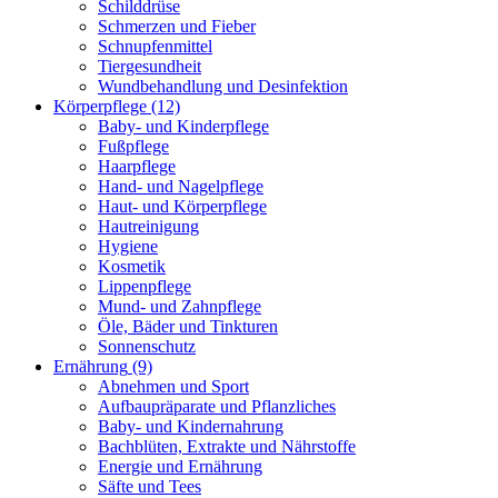
Schilddrüse
Schmerzen und Fieber
Schnupfenmittel
Tiergesundheit
Wundbehandlung und Desinfektion
Körperpflege
(12)
Baby- und Kinderpflege
Fußpflege
Haarpflege
Hand- und Nagelpflege
Haut- und Körperpflege
Hautreinigung
Hygiene
Kosmetik
Lippenpflege
Mund- und Zahnpflege
Öle, Bäder und Tinkturen
Sonnenschutz
Ernährung
(9)
Abnehmen und Sport
Aufbaupräparate und Pflanzliches
Baby- und Kindernahrung
Bachblüten, Extrakte und Nährstoffe
Energie und Ernährung
Säfte und Tees