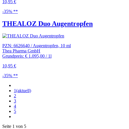
10,95 €
-35% **
THEALOZ Duo Augentropfen
PZN: 6626640 / Augentropfen, 10 ml
Thea Pharma GmbH
Grundpreis: € 1.095,00 / 1l
10,95 €
-35% **
1
(aktuell)
2
3
4
5
Seite 1 von 5