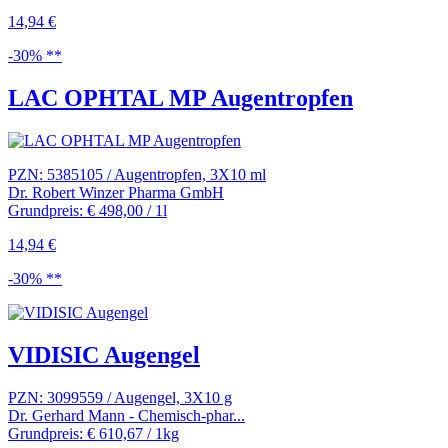
14,94 €
-30% **
LAC OPHTAL MP Augentropfen
PZN: 5385105 / Augentropfen, 3X10 ml
Dr. Robert Winzer Pharma GmbH
Grundpreis: € 498,00 / 1l
14,94 €
-30% **
VIDISIC Augengel
PZN: 3099559 / Augengel, 3X10 g
Dr. Gerhard Mann - Chemisch-phar...
Grundpreis: € 610,67 / 1kg