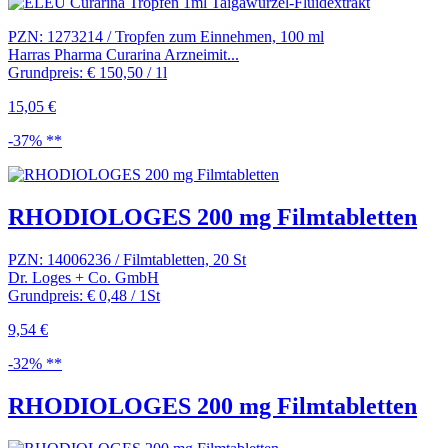
PZN: 1273214 / Tropfen zum Einnehmen, 100 ml
Harras Pharma Curarina Arzneimit...
Grundpreis: € 150,50 / 1l
15,05 €
-37% **
RHODIOLOGES 200 mg Filmtabletten
PZN: 14006236 / Filmtabletten, 20 St
Dr. Loges + Co. GmbH
Grundpreis: € 0,48 / 1St
9,54 €
-32% **
RHODIOLOGES 200 mg Filmtabletten