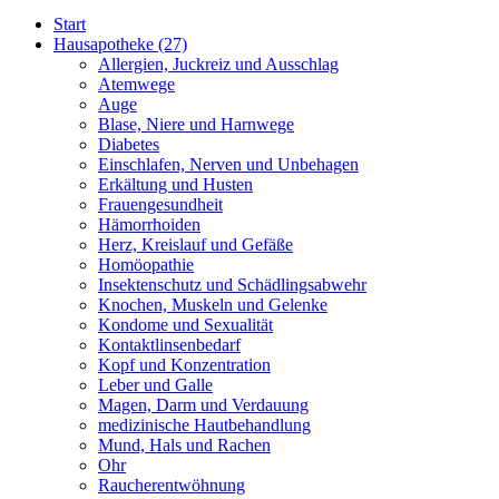
Start
Hausapotheke
(27)
Allergien, Juckreiz und Ausschlag
Atemwege
Auge
Blase, Niere und Harnwege
Diabetes
Einschlafen, Nerven und Unbehagen
Erkältung und Husten
Frauengesundheit
Hämorrhoiden
Herz, Kreislauf und Gefäße
Homöopathie
Insektenschutz und Schädlingsabwehr
Knochen, Muskeln und Gelenke
Kondome und Sexualität
Kontaktlinsenbedarf
Kopf und Konzentration
Leber und Galle
Magen, Darm und Verdauung
medizinische Hautbehandlung
Mund, Hals und Rachen
Ohr
Raucherentwöhnung