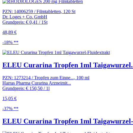
PZN: 14006259 / Filmtabletten, 120 St
Dr. Loges + Co. GmbH
Grundpreis: € 0,41 / 1St
48,89 €
-18% **
ELEU Curarina Tropfen 1ml Taigawurzel..
PZN: 1273214 / Tropfen zum Einne..., 100 ml
Harras Pharma Curarina Arzneimit...
Grundpreis: € 150,50 / 1l
15,05 €
-37% **
ELEU Curarina Tropfen 1ml Taigawurzel-