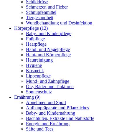
Schilddrüse
Schmerzen und Fieber
Schnupfenmittel
Tiergesundheit
Wundbehandlung und Desinfektion
Körperpflege
(12)
Baby- und Kinderpflege
Fußpflege
Haarpflege
Hand- und Nagelpflege
Haut- und Körperpflege
Hautreinigung
Hygiene
Kosmetik
Lippenpflege
Mund- und Zahnpflege
Öle, Bäder und Tinkturen
Sonnenschutz
Ernährung
(9)
Abnehmen und Sport
Aufbaupräparate und Pflanzliches
Baby- und Kindernahrung
Bachblüten, Extrakte und Nährstoffe
Energie und Ernährung
Säfte und Tees