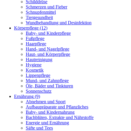
Schilddrüse
Schmerzen und Fieber
Schnupfenmittel
Tiergesundheit
Wundbehandlung und Desinfektion
Körperpflege
(12)
Baby- und Kinderpflege
Fußpflege
Haarpflege
Hand- und Nagelpflege
Haut- und Körperpflege
Hautreinigung
Hygiene
Kosmetik
Lippenpflege
Mund- und Zahnpflege
Öle, Bäder und Tinkturen
Sonnenschutz
Ernährung
(9)
Abnehmen und Sport
Aufbaupräparate und Pflanzliches
Baby- und Kindernahrung
Bachblüten, Extrakte und Nährstoffe
Energie und Ernährung
Säfte und Tees