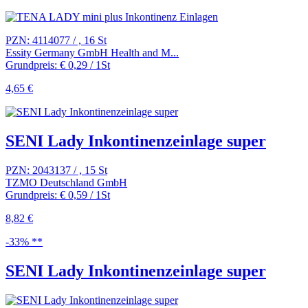
PZN: 4114077 / , 16 St
Essity Germany GmbH Health and M...
Grundpreis: € 0,29 / 1St
4,65 €
SENI Lady Inkontinenzeinlage super
PZN: 2043137 / , 15 St
TZMO Deutschland GmbH
Grundpreis: € 0,59 / 1St
8,82 €
-33% **
SENI Lady Inkontinenzeinlage super