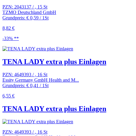
PZN: 2043137 / , 15 St
TZMO Deutschland GmbH
Grundpreis: € 0,59 / 1St
8,82 €
-33% **
TENA LADY extra plus Einlagen
PZN: 4649393 / , 16 St
Essity Germany GmbH Health and M...
Grundpreis: € 0,41 / 1St
6,55 €
TENA LADY extra plus Einlagen
PZN: 4649393 / , 16 St