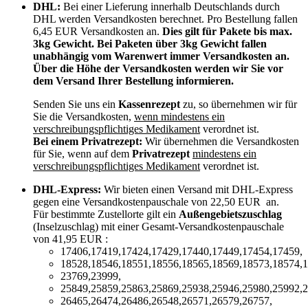
DHL:
Bei einer Lieferung innerhalb Deutschlands durch
DHL werden Versandkosten berechnet. Pro Bestellung fallen
6,45 EUR Versandkosten an.
Dies gilt für Pakete bis max.
3kg Gewicht. Bei Paketen über 3kg Gewicht fallen
unabhängig vom Warenwert immer Versandkosten an.
Über die Höhe der Versandkosten werden wir Sie vor
dem Versand Ihrer Bestellung informieren.
Senden Sie uns ein
Kassenrezept
zu, so übernehmen wir für
Sie die Versandkosten,
wenn mindestens ein
verschreibungspflichtiges Medikament
verordnet ist.
Bei einem Privatrezept:
Wir übernehmen die Versandkosten
für Sie, wenn auf dem
Privatrezept
mindestens ein
verschreibungspflichtiges Medikament
verordnet ist.
DHL-Express:
Wir bieten einen Versand mit DHL-Express
gegen eine Versandkostenpauschale von 22,50 EUR an.
Für bestimmte Zustellorte gilt ein
Außengebietszuschlag
(Inselzuschlag) mit einer Gesamt-Versandkostenpauschale
von 41,95 EUR :
17406,17419,17424,17429,17440,17449,17454,17459,
18528,18546,18551,18556,18565,18569,18573,18574,1
23769,23999,
25849,25859,25863,25869,25938,25946,25980,25992,2
26465,26474,26486,26548,26571,26579,26757,