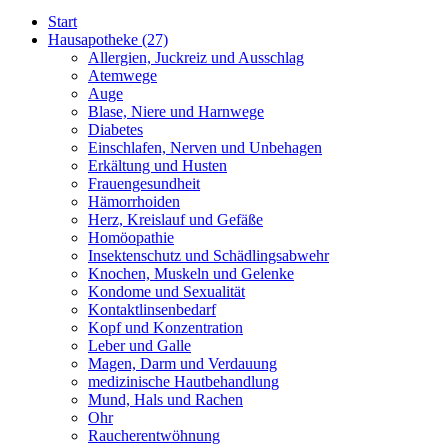
Start
Hausapotheke
(27)
Allergien, Juckreiz und Ausschlag
Atemwege
Auge
Blase, Niere und Harnwege
Diabetes
Einschlafen, Nerven und Unbehagen
Erkältung und Husten
Frauengesundheit
Hämorrhoiden
Herz, Kreislauf und Gefäße
Homöopathie
Insektenschutz und Schädlingsabwehr
Knochen, Muskeln und Gelenke
Kondome und Sexualität
Kontaktlinsenbedarf
Kopf und Konzentration
Leber und Galle
Magen, Darm und Verdauung
medizinische Hautbehandlung
Mund, Hals und Rachen
Ohr
Raucherentwöhnung