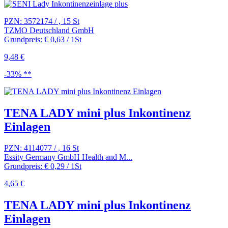
PZN: 3572174 / , 15 St
TZMO Deutschland GmbH
Grundpreis: € 0,63 / 1St
9,48 €
-33% **
TENA LADY mini plus Inkontinenz
Einlagen
PZN: 4114077 / , 16 St
Essity Germany GmbH Health and M...
Grundpreis: € 0,29 / 1St
4,65 €
TENA LADY mini plus Inkontinenz
Einlagen