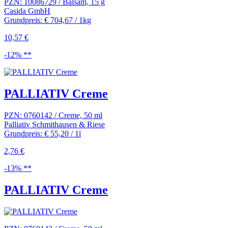
PZN: 10086729 / Balsam, 15 g
Casida GmbH
Grundpreis: € 704,67 / 1kg
10,57 €
-12% **
PALLIATIV Creme
PZN: 0760142 / Creme, 50 ml
Palliativ Schmithausen & Riese
Grundpreis: € 55,20 / 1l
2,76 €
-13% **
PALLIATIV Creme