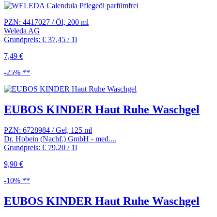
PZN: 4417027 / Öl, 200 ml
Weleda AG
Grundpreis: € 37,45 / 1l
7,49 €
-25% **
EUBOS KINDER Haut Ruhe Waschgel
PZN: 6728984 / Gel, 125 ml
Dr. Hobein (Nachf.) GmbH - med....
Grundpreis: € 79,20 / 1l
9,90 €
-10% **
EUBOS KINDER Haut Ruhe Waschgel