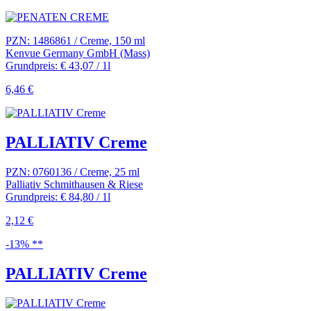
PZN: 1486861 / Creme, 150 ml
Kenvue Germany GmbH (Mass)
Grundpreis: € 43,07 / 1l
6,46 €
PALLIATIV Creme
PZN: 0760136 / Creme, 25 ml
Palliativ Schmithausen & Riese
Grundpreis: € 84,80 / 1l
2,12 €
-13% **
PALLIATIV Creme