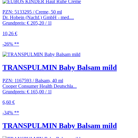
PZN: 5133295 / Creme, 50 ml
Dr. Hobein (Nachf.) GmbH - med....
Grundpreis: € 205,20 / 1l
10,26 €
-26% **
TRANSPULMIN Baby Balsam mild
PZN: 1167593 / Balsam, 40 ml
Cooper Consumer Health Deutschla...
Grundpreis: € 165,00 / 1l
6,60 €
-34% **
TRANSPULMIN Baby Balsam mild