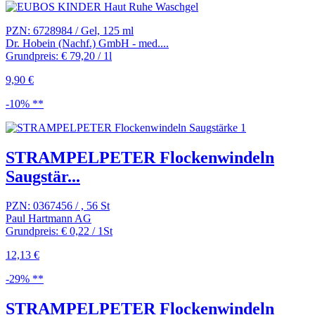
PZN: 6728984 / Gel, 125 ml
Dr. Hobein (Nachf.) GmbH - med....
Grundpreis: € 79,20 / 1l
9,90 €
-10% **
STRAMPELPETER Flockenwindeln
Saugstär...
PZN: 0367456 / , 56 St
Paul Hartmann AG
Grundpreis: € 0,22 / 1St
12,13 €
-29% **
STRAMPELPETER Flockenwindeln