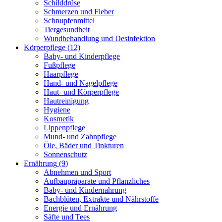
Schilddrüse
Schmerzen und Fieber
Schnupfenmittel
Tiergesundheit
Wundbehandlung und Desinfektion
Körperpflege
(12)
Baby- und Kinderpflege
Fußpflege
Haarpflege
Hand- und Nagelpflege
Haut- und Körperpflege
Hautreinigung
Hygiene
Kosmetik
Lippenpflege
Mund- und Zahnpflege
Öle, Bäder und Tinkturen
Sonnenschutz
Ernährung
(9)
Abnehmen und Sport
Aufbaupräparate und Pflanzliches
Baby- und Kindernahrung
Bachblüten, Extrakte und Nährstoffe
Energie und Ernährung
Säfte und Tees