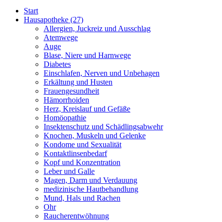
Start
Hausapotheke
(27)
Allergien, Juckreiz und Ausschlag
Atemwege
Auge
Blase, Niere und Harnwege
Diabetes
Einschlafen, Nerven und Unbehagen
Erkältung und Husten
Frauengesundheit
Hämorrhoiden
Herz, Kreislauf und Gefäße
Homöopathie
Insektenschutz und Schädlingsabwehr
Knochen, Muskeln und Gelenke
Kondome und Sexualität
Kontaktlinsenbedarf
Kopf und Konzentration
Leber und Galle
Magen, Darm und Verdauung
medizinische Hautbehandlung
Mund, Hals und Rachen
Ohr
Raucherentwöhnung