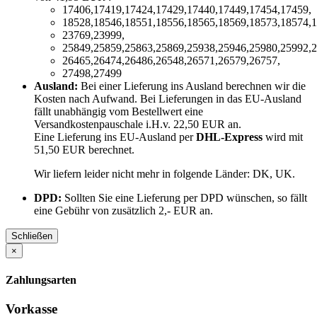
17406,17419,17424,17429,17440,17449,17454,17459,
18528,18546,18551,18556,18565,18569,18573,18574,1
23769,23999,
25849,25859,25863,25869,25938,25946,25980,25992,2
26465,26474,26486,26548,26571,26579,26757,
27498,27499
Ausland:
Bei einer Lieferung ins Ausland berechnen wir die
Kosten nach Aufwand. Bei Lieferungen in das EU-Ausland
fällt unabhängig vom Bestellwert eine
Versandkostenpauschale i.H.v. 22,50 EUR an.
Eine Lieferung ins EU-Ausland per
DHL-Express
wird mit
51,50 EUR berechnet.
Wir liefern leider nicht mehr in folgende Länder:
DK, UK
.
DPD:
Sollten Sie eine Lieferung per DPD wünschen, so fällt
eine Gebühr von zusätzlich 2,- EUR an.
Schließen
×
Zahlungsarten
Vorkasse