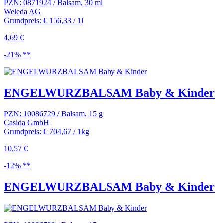
PZN: 0871924 / Balsam, 30 ml
Weleda AG
Grundpreis: € 156,33 / 1l
4,69 €
-21% **
ENGELWURZBALSAM Baby & Kinder
PZN: 10086729 / Balsam, 15 g
Casida GmbH
Grundpreis: € 704,67 / 1kg
10,57 €
-12% **
ENGELWURZBALSAM Baby & Kinder