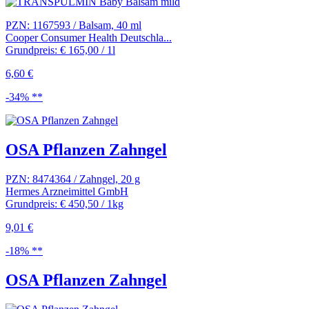
PZN: 1167593 / Balsam, 40 ml
Cooper Consumer Health Deutschla...
Grundpreis: € 165,00 / 1l
6,60 €
-34% **
OSA Pflanzen Zahngel
PZN: 8474364 / Zahngel, 20 g
Hermes Arzneimittel GmbH
Grundpreis: € 450,50 / 1kg
9,01 €
-18% **
OSA Pflanzen Zahngel