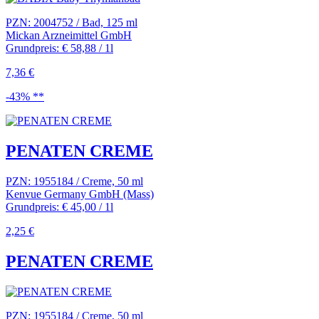
PZN: 2004752 / Bad, 125 ml
Mickan Arzneimittel GmbH
Grundpreis: € 58,88 / 1l
7,36 €
-43% **
PENATEN CREME
PZN: 1955184 / Creme, 50 ml
Kenvue Germany GmbH (Mass)
Grundpreis: € 45,00 / 1l
2,25 €
PENATEN CREME
PZN: 1955184 / Creme, 50 ml