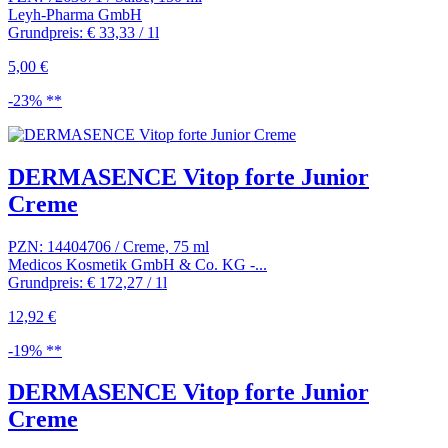
Leyh-Pharma GmbH
Grundpreis: € 33,33 / 1l
5,00 €
-23% **
DERMASENCE Vitop forte Junior
Creme
PZN: 14404706 / Creme, 75 ml
Medicos Kosmetik GmbH & Co. KG -...
Grundpreis: € 172,27 / 1l
12,92 €
-19% **
DERMASENCE Vitop forte Junior
Creme