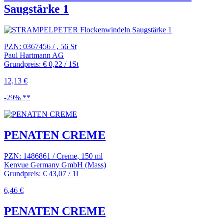
Saugstärke 1
PZN: 0367456 / , 56 St
Paul Hartmann AG
Grundpreis: € 0,22 / 1St
12,13 €
-29% **
PENATEN CREME
PZN: 1486861 / Creme, 150 ml
Kenvue Germany GmbH (Mass)
Grundpreis: € 43,07 / 1l
6,46 €
PENATEN CREME