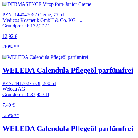
PZN: 14404706 / Creme, 75 ml
Medicos Kosmetik GmbH & Co. KG -...
Grundpreis: € 172,27 / 1l
12,92 €
-19% **
WELEDA Calendula Pflegeöl parfümfrei
PZN: 4417027 / Öl, 200 ml
Weleda AG
Grundpreis: € 37,45 / 1l
7,49 €
-25% **
WELEDA Calendula Pflegeöl parfümfrei