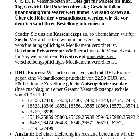
6,45 EUR Versandkosten an.
Dies gilt für Pakete bis max.
3kg Gewicht. Bei Paketen über 3kg Gewicht fallen
unabhängig vom Warenwert immer Versandkosten an.
Über die Höhe der Versandkosten werden wir Sie vor
dem Versand Ihrer Bestellung informieren.
Senden Sie uns ein
Kassenrezept
zu, so übernehmen wir für
Sie die Versandkosten,
wenn mindestens ein
verschreibungspflichtiges Medikament
verordnet ist.
Bei einem Privatrezept:
Wir übernehmen die Versandkosten
für Sie, wenn auf dem
Privatrezept
mindestens ein
verschreibungspflichtiges Medikament
verordnet ist.
DHL-Express:
Wir bieten einen Versand mit DHL-Express
gegen eine Versandkostenpauschale von 22,50 EUR an.
Für bestimmte Zustellorte gilt ein
Außengebietszuschlag
(Inselzuschlag) mit einer Gesamt-Versandkostenpauschale
von 41,95 EUR :
17406,17419,17424,17429,17440,17449,17454,17459,
18528,18546,18551,18556,18565,18569,18573,18574,1
23769,23999,
25849,25859,25863,25869,25938,25946,25980,25992,2
26465,26474,26486,26548,26571,26579,26757,
27498,27499
Ausland:
Bei einer Lieferung ins Ausland berechnen wir die