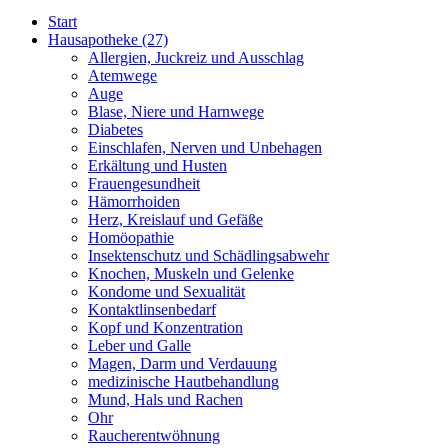
Start
Hausapotheke
(27)
Allergien, Juckreiz und Ausschlag
Atemwege
Auge
Blase, Niere und Harnwege
Diabetes
Einschlafen, Nerven und Unbehagen
Erkältung und Husten
Frauengesundheit
Hämorrhoiden
Herz, Kreislauf und Gefäße
Homöopathie
Insektenschutz und Schädlingsabwehr
Knochen, Muskeln und Gelenke
Kondome und Sexualität
Kontaktlinsenbedarf
Kopf und Konzentration
Leber und Galle
Magen, Darm und Verdauung
medizinische Hautbehandlung
Mund, Hals und Rachen
Ohr
Raucherentwöhnung