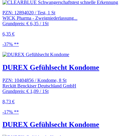
PZN: 12894020 / Test, 1 St
WICK Pharma - Zweigniederlassung...
Grundpreis: € 6,35 / 1St
6,35 €
-37% **
DUREX Gefühlsecht Kondome
PZN: 10404856 / Kondome, 8 St
Reckitt Benckiser Deutschland GmbH
Grundpreis: € 1,09 / 1St
8,73 €
-17% **
DUREX Gefühlsecht Kondome