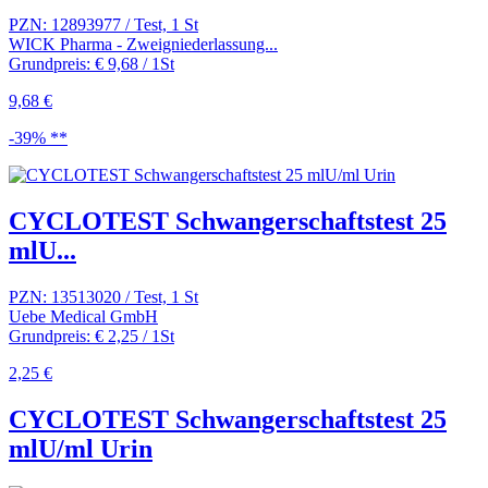
PZN: 12893977 / Test, 1 St
WICK Pharma - Zweigniederlassung...
Grundpreis: € 9,68 / 1St
9,68 €
-39% **
CYCLOTEST Schwangerschaftstest 25
mlU...
PZN: 13513020 / Test, 1 St
Uebe Medical GmbH
Grundpreis: € 2,25 / 1St
2,25 €
CYCLOTEST Schwangerschaftstest 25
mlU/ml Urin