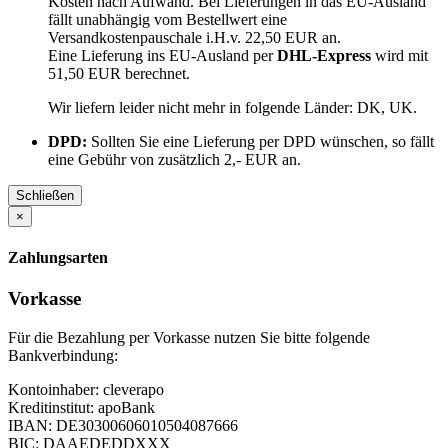
Kosten nach Aufwand. Bei Lieferungen in das EU-Ausland
fällt unabhängig vom Bestellwert eine
Versandkostenpauschale i.H.v. 22,50 EUR an.
Eine Lieferung ins EU-Ausland per
DHL-Express
wird mit
51,50 EUR berechnet.
Wir liefern leider nicht mehr in folgende Länder:
DK, UK
.
DPD:
Sollten Sie eine Lieferung per DPD wünschen, so fällt
eine Gebühr von zusätzlich 2,- EUR an.
Schließen
×
Zahlungsarten
Vorkasse
Für die Bezahlung per Vorkasse nutzen Sie bitte folgende
Bankverbindung:
Kontoinhaber: cleverapo
Kreditinstitut: apoBank
IBAN: DE30300606010504087666
BIC: DAAEDEDDXXX