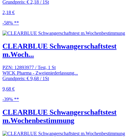
Grundpreis: € 2,18 / 1St
2,18 €
-58% **
CLEARBLUE Schwangerschaftstest
m.Woch...
PZN: 12893977 / Test, 1 St
WICK Pharma - Zweigniederlassung...
Grundpreis: € 9,68 / 1St
9,68 €
-39% **
CLEARBLUE Schwangerschaftstest
m.Wochenbestimmung