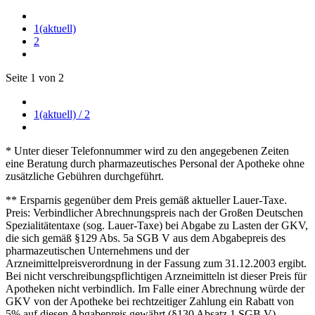
1
(aktuell)
2
Seite 1 von 2
1
(aktuell)
/ 2
* Unter dieser Telefonnummer wird zu den angegebenen Zeiten
eine Beratung durch pharmazeutisches Personal der Apotheke ohne
zusätzliche Gebühren durchgeführt.
** Ersparnis gegenüber dem Preis gemäß aktueller Lauer-Taxe.
Preis: Verbindlicher Abrechnungspreis nach der Großen Deutschen
Spezialitätentaxe (sog. Lauer-Taxe) bei Abgabe zu Lasten der GKV,
die sich gemäß §129 Abs. 5a SGB V aus dem Abgabepreis des
pharmazeutischen Unternehmens und der
Arzneimittelpreisverordnung in der Fassung zum 31.12.2003 ergibt.
Bei nicht verschreibungspflichtigen Arzneimitteln ist dieser Preis für
Apotheken nicht verbindlich. Im Falle einer Abrechnung würde der
GKV von der Apotheke bei rechtzeitiger Zahlung ein Rabatt von
5% auf diesen Abgabepreis gewährt (§130 Absatz 1 SGB V).