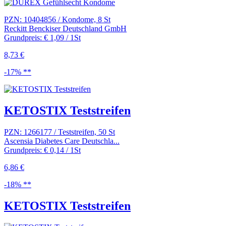
PZN: 10404856 / Kondome, 8 St
Reckitt Benckiser Deutschland GmbH
Grundpreis: € 1,09 / 1St
8,73 €
-17% **
KETOSTIX Teststreifen
PZN: 1266177 / Teststreifen, 50 St
Ascensia Diabetes Care Deutschla...
Grundpreis: € 0,14 / 1St
6,86 €
-18% **
KETOSTIX Teststreifen