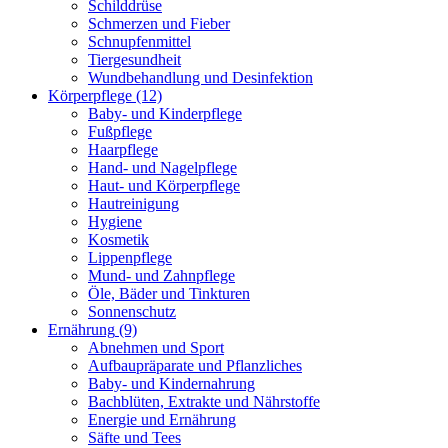
Schilddrüse
Schmerzen und Fieber
Schnupfenmittel
Tiergesundheit
Wundbehandlung und Desinfektion
Körperpflege
(12)
Baby- und Kinderpflege
Fußpflege
Haarpflege
Hand- und Nagelpflege
Haut- und Körperpflege
Hautreinigung
Hygiene
Kosmetik
Lippenpflege
Mund- und Zahnpflege
Öle, Bäder und Tinkturen
Sonnenschutz
Ernährung
(9)
Abnehmen und Sport
Aufbaupräparate und Pflanzliches
Baby- und Kindernahrung
Bachblüten, Extrakte und Nährstoffe
Energie und Ernährung
Säfte und Tees