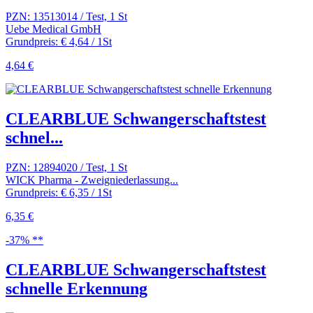
PZN: 13513014 / Test, 1 St
Uebe Medical GmbH
Grundpreis: € 4,64 / 1St
4,64 €
CLEARBLUE Schwangerschaftstest
schnel...
PZN: 12894020 / Test, 1 St
WICK Pharma - Zweigniederlassung...
Grundpreis: € 6,35 / 1St
6,35 €
-37% **
CLEARBLUE Schwangerschaftstest
schnelle Erkennung