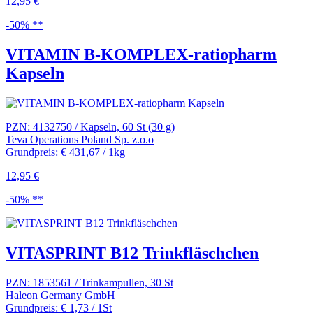
12,95 €
-50% **
VITAMIN B-KOMPLEX-ratiopharm
Kapseln
PZN: 4132750 / Kapseln, 60 St (30 g)
Teva Operations Poland Sp. z.o.o
Grundpreis: € 431,67 / 1kg
12,95 €
-50% **
VITASPRINT B12 Trinkfläschchen
PZN: 1853561 / Trinkampullen, 30 St
Haleon Germany GmbH
Grundpreis: € 1,73 / 1St