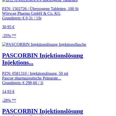
PZN: 1502726 / Überzogene Tabletten, 100 St
Wörwag Pharma GmbH & Co. KG
Grundpreis: € 0,31 / 1St
30,95 €
-35% **
PASCORBIN Injektionslösung
Injektions...
PZN: 0581310 / Injektionslösung, 50 ml
Pascoe pharmazeutische Präparate...
Grundpreis: € 298,60 / 1l
14,93 €
-28% **
PASCORBIN Injektionslösung