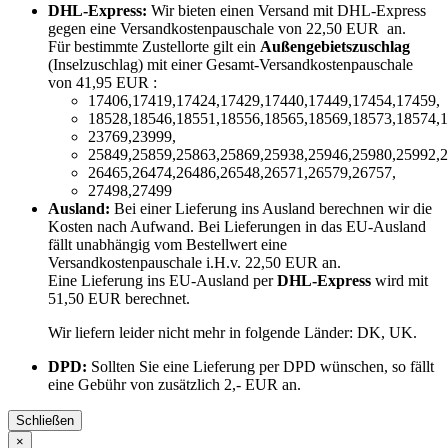
DHL-Express:
Wir bieten einen Versand mit DHL-Express
gegen eine Versandkostenpauschale von 22,50 EUR an.
Für bestimmte Zustellorte gilt ein
Außengebietszuschlag
(Inselzuschlag) mit einer Gesamt-Versandkostenpauschale
von 41,95 EUR :
17406,17419,17424,17429,17440,17449,17454,17459,
18528,18546,18551,18556,18565,18569,18573,18574,1
23769,23999,
25849,25859,25863,25869,25938,25946,25980,25992,2
26465,26474,26486,26548,26571,26579,26757,
27498,27499
Ausland:
Bei einer Lieferung ins Ausland berechnen wir die
Kosten nach Aufwand. Bei Lieferungen in das EU-Ausland
fällt unabhängig vom Bestellwert eine
Versandkostenpauschale i.H.v. 22,50 EUR an.
Eine Lieferung ins EU-Ausland per
DHL-Express
wird mit
51,50 EUR berechnet.
Wir liefern leider nicht mehr in folgende Länder:
DK, UK
.
DPD:
Sollten Sie eine Lieferung per DPD wünschen, so fällt
eine Gebühr von zusätzlich 2,- EUR an.
Schließen
×