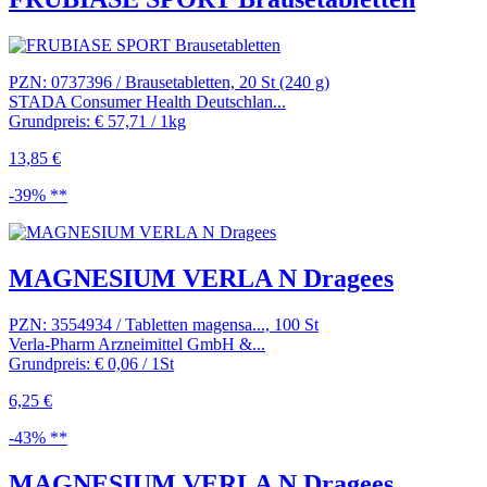
PZN: 0737396 / Brausetabletten, 20 St (240 g)
STADA Consumer Health Deutschlan...
Grundpreis: € 57,71 / 1kg
13,85 €
-39% **
MAGNESIUM VERLA N Dragees
PZN: 3554934 / Tabletten magensa..., 100 St
Verla-Pharm Arzneimittel GmbH &...
Grundpreis: € 0,06 / 1St
6,25 €
-43% **
MAGNESIUM VERLA N Dragees