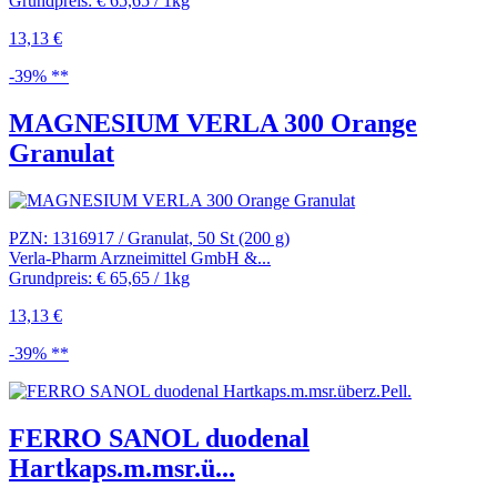
Grundpreis: € 65,65 / 1kg
13,13 €
-39% **
MAGNESIUM VERLA 300 Orange
Granulat
PZN: 1316917 / Granulat, 50 St (200 g)
Verla-Pharm Arzneimittel GmbH &...
Grundpreis: € 65,65 / 1kg
13,13 €
-39% **
FERRO SANOL duodenal
Hartkaps.m.msr.ü...