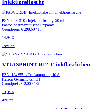
Injektionsflasche
PZN: 0581310 / Injektionslösung, 50 ml
Pascoe pharmazeutische Präparate...
Grundpreis: € 298,60 / 1l
14,93 €
-28% **
VITASPRINT B12 Trinkfläschchen
PZN: 1843551 / Trinkampullen, 10 St
Haleon Germany GmbH
Grundpreis: € 2,00 / 1St
19,95 €
-0% **