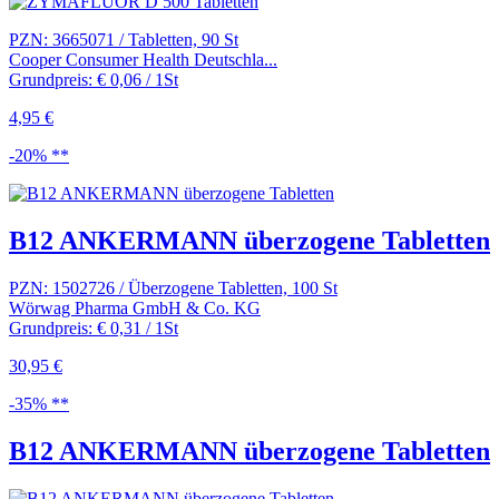
PZN: 3665071 / Tabletten, 90 St
Cooper Consumer Health Deutschla...
Grundpreis: € 0,06 / 1St
4,95 €
-20% **
B12 ANKERMANN überzogene Tabletten
PZN: 1502726 / Überzogene Tabletten, 100 St
Wörwag Pharma GmbH & Co. KG
Grundpreis: € 0,31 / 1St
30,95 €
-35% **
B12 ANKERMANN überzogene Tabletten