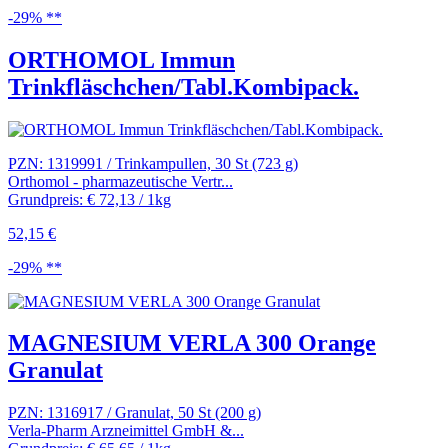
-29% **
ORTHOMOL Immun
Trinkfläschchen/Tabl.Kombipack.
PZN: 1319991 / Trinkampullen, 30 St (723 g)
Orthomol - pharmazeutische Vertr...
Grundpreis: € 72,13 / 1kg
52,15 €
-29% **
MAGNESIUM VERLA 300 Orange
Granulat
PZN: 1316917 / Granulat, 50 St (200 g)
Verla-Pharm Arzneimittel GmbH &...