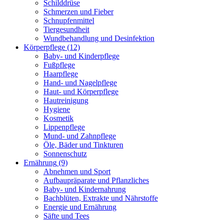
Schilddrüse
Schmerzen und Fieber
Schnupfenmittel
Tiergesundheit
Wundbehandlung und Desinfektion
Körperpflege
(12)
Baby- und Kinderpflege
Fußpflege
Haarpflege
Hand- und Nagelpflege
Haut- und Körperpflege
Hautreinigung
Hygiene
Kosmetik
Lippenpflege
Mund- und Zahnpflege
Öle, Bäder und Tinkturen
Sonnenschutz
Ernährung
(9)
Abnehmen und Sport
Aufbaupräparate und Pflanzliches
Baby- und Kindernahrung
Bachblüten, Extrakte und Nährstoffe
Energie und Ernährung
Säfte und Tees