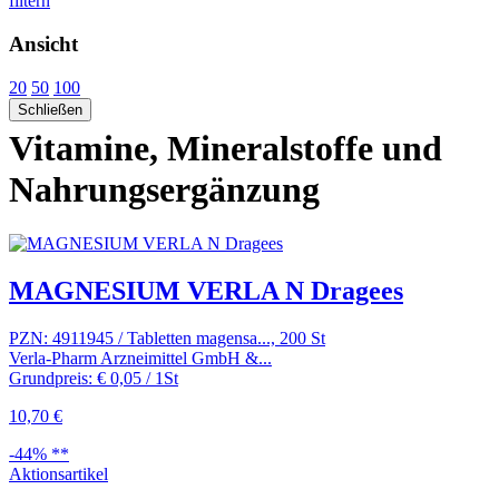
filtern
Ansicht
20
50
100
Schließen
Vitamine, Mineralstoffe und
Nahrungsergänzung
MAGNESIUM VERLA N Dragees
PZN: 4911945 / Tabletten magensa..., 200 St
Verla-Pharm Arzneimittel GmbH &...
Grundpreis: € 0,05 / 1St
10,70 €
-44% **
Aktionsartikel