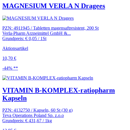
MAGNESIUM VERLA N Dragees
PZN: 4911945 / Tabletten magensaftresistent, 200 St
Verla-Pharm Arzneimittel GmbH &...
Grundpreis: € 0,05 / 1St
Aktionsartikel
10,70 €
-44% **
VITAMIN B-KOMPLEX-ratiopharm
Kapseln
PZN: 4132750 / Kapseln, 60 St (30 g)
Teva Operations Poland Sp. z.o.o
Grundpreis: € 431,67 / 1kg