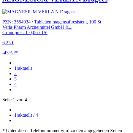
PZN: 3554934 / Tabletten magensaftresistent, 100 St
Verla-Pharm Arzneimittel GmbH &...
Grundpreis: € 0,06 / 1St
6,25 €
-43% **
1
(aktuell)
2
3
4
Seite 1 von 4
1
(aktuell)
/ 4
* Unter dieser Telefonnummer wird zu den angegebenen Zeiten