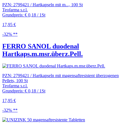
PZN: 2799421 / Hartkapseln mit m..., 100 St
Teofarma s.r.l.
Grundpreis: € 0,18 / 1St
17,95 €
-32% **
FERRO SANOL duodenal
Hartkaps.m.msr.überz.Pell.
PZN: 2799421 / Hartkapseln mit magensaftresistent überzogenen
Pellets, 100 St
Teofarma s.r.l.
Grundpreis: € 0,18 / 1St
17,95 €
-32% **