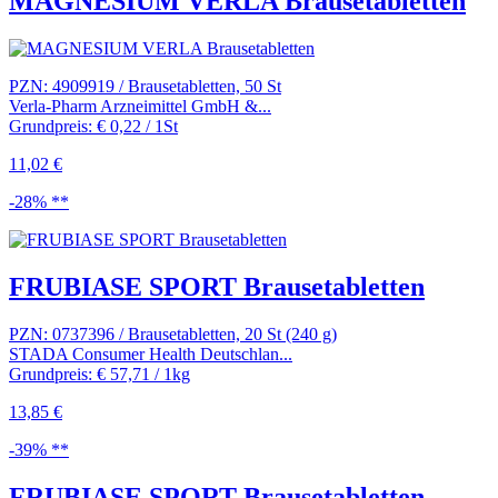
MAGNESIUM VERLA Brausetabletten
PZN: 4909919 / Brausetabletten, 50 St
Verla-Pharm Arzneimittel GmbH &...
Grundpreis: € 0,22 / 1St
11,02 €
-28% **
FRUBIASE SPORT Brausetabletten
PZN: 0737396 / Brausetabletten, 20 St (240 g)
STADA Consumer Health Deutschlan...
Grundpreis: € 57,71 / 1kg
13,85 €
-39% **
FRUBIASE SPORT Brausetabletten