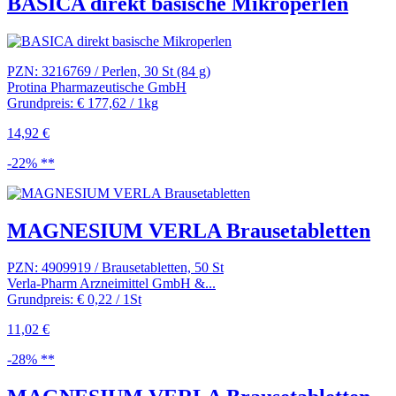
BASICA direkt basische Mikroperlen
PZN: 3216769 / Perlen, 30 St (84 g)
Protina Pharmazeutische GmbH
Grundpreis: € 177,62 / 1kg
14,92 €
-22% **
MAGNESIUM VERLA Brausetabletten
PZN: 4909919 / Brausetabletten, 50 St
Verla-Pharm Arzneimittel GmbH &...
Grundpreis: € 0,22 / 1St
11,02 €
-28% **