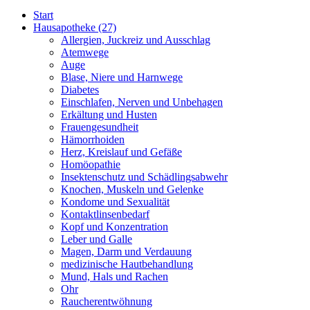
Start
Hausapotheke
(27)
Allergien, Juckreiz und Ausschlag
Atemwege
Auge
Blase, Niere und Harnwege
Diabetes
Einschlafen, Nerven und Unbehagen
Erkältung und Husten
Frauengesundheit
Hämorrhoiden
Herz, Kreislauf und Gefäße
Homöopathie
Insektenschutz und Schädlingsabwehr
Knochen, Muskeln und Gelenke
Kondome und Sexualität
Kontaktlinsenbedarf
Kopf und Konzentration
Leber und Galle
Magen, Darm und Verdauung
medizinische Hautbehandlung
Mund, Hals und Rachen
Ohr
Raucherentwöhnung