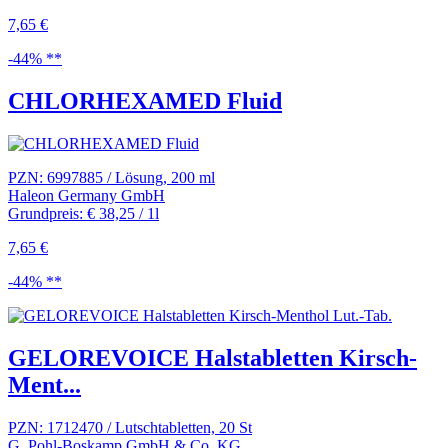
7,65 €
-44% **
CHLORHEXAMED Fluid
PZN: 6997885 / Lösung, 200 ml
Haleon Germany GmbH
Grundpreis: € 38,25 / 1l
7,65 €
-44% **
GELOREVOICE Halstabletten Kirsch-
Ment...
PZN: 1712470 / Lutschtabletten, 20 St
G. Pohl-Boskamp GmbH & Co. KG