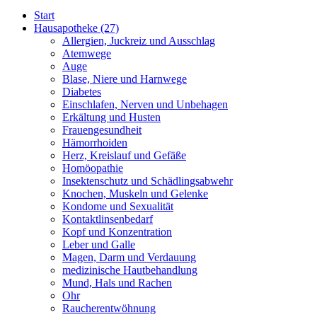
Start
Hausapotheke
(27)
Allergien, Juckreiz und Ausschlag
Atemwege
Auge
Blase, Niere und Harnwege
Diabetes
Einschlafen, Nerven und Unbehagen
Erkältung und Husten
Frauengesundheit
Hämorrhoiden
Herz, Kreislauf und Gefäße
Homöopathie
Insektenschutz und Schädlingsabwehr
Knochen, Muskeln und Gelenke
Kondome und Sexualität
Kontaktlinsenbedarf
Kopf und Konzentration
Leber und Galle
Magen, Darm und Verdauung
medizinische Hautbehandlung
Mund, Hals und Rachen
Ohr
Raucherentwöhnung