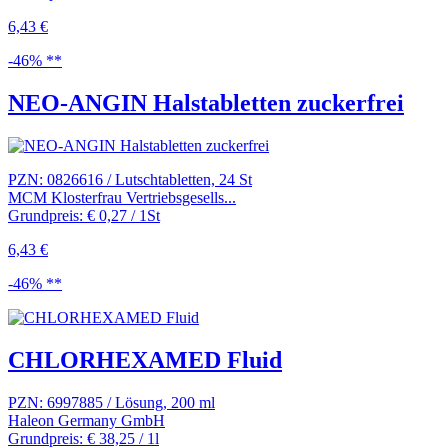
6,43 €
-46% **
NEO-ANGIN Halstabletten zuckerfrei
PZN: 0826616 / Lutschtabletten, 24 St
MCM Klosterfrau Vertriebsgesells...
Grundpreis: € 0,27 / 1St
6,43 €
-46% **
CHLORHEXAMED Fluid
PZN: 6997885 / Lösung, 200 ml
Haleon Germany GmbH
Grundpreis: € 38,25 / 1l