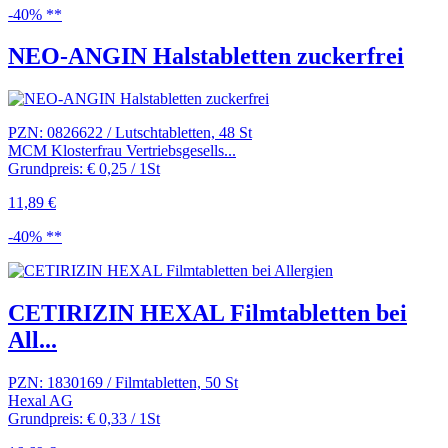
-40% **
NEO-ANGIN Halstabletten zuckerfrei
PZN: 0826622 / Lutschtabletten, 48 St
MCM Klosterfrau Vertriebsgesells...
Grundpreis: € 0,25 / 1St
11,89 €
-40% **
CETIRIZIN HEXAL Filmtabletten bei
All...
PZN: 1830169 / Filmtabletten, 50 St
Hexal AG
Grundpreis: € 0,33 / 1St