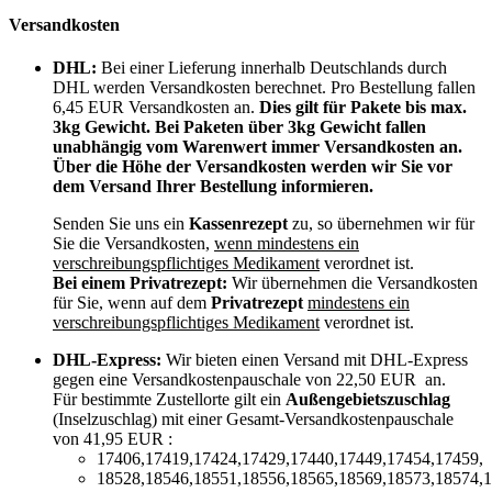
Versandkosten
DHL:
Bei einer Lieferung innerhalb Deutschlands durch
DHL werden Versandkosten berechnet. Pro Bestellung fallen
6,45 EUR Versandkosten an.
Dies gilt für Pakete bis max.
3kg Gewicht. Bei Paketen über 3kg Gewicht fallen
unabhängig vom Warenwert immer Versandkosten an.
Über die Höhe der Versandkosten werden wir Sie vor
dem Versand Ihrer Bestellung informieren.
Senden Sie uns ein
Kassenrezept
zu, so übernehmen wir für
Sie die Versandkosten,
wenn mindestens ein
verschreibungspflichtiges Medikament
verordnet ist.
Bei einem Privatrezept:
Wir übernehmen die Versandkosten
für Sie, wenn auf dem
Privatrezept
mindestens ein
verschreibungspflichtiges Medikament
verordnet ist.
DHL-Express:
Wir bieten einen Versand mit DHL-Express
gegen eine Versandkostenpauschale von 22,50 EUR an.
Für bestimmte Zustellorte gilt ein
Außengebietszuschlag
(Inselzuschlag) mit einer Gesamt-Versandkostenpauschale
von 41,95 EUR :
17406,17419,17424,17429,17440,17449,17454,17459,
18528,18546,18551,18556,18565,18569,18573,18574,1