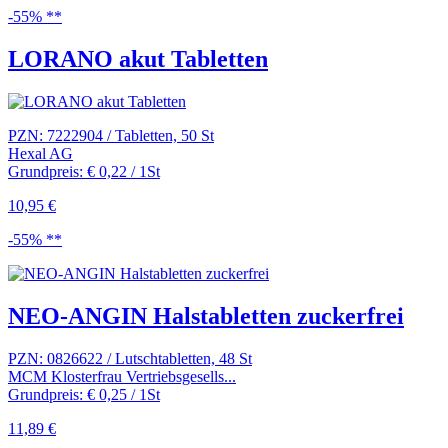
-55% **
LORANO akut Tabletten
PZN: 7222904 / Tabletten, 50 St
Hexal AG
Grundpreis: € 0,22 / 1St
10,95 €
-55% **
NEO-ANGIN Halstabletten zuckerfrei
PZN: 0826622 / Lutschtabletten, 48 St
MCM Klosterfrau Vertriebsgesells...
Grundpreis: € 0,25 / 1St
11,89 €