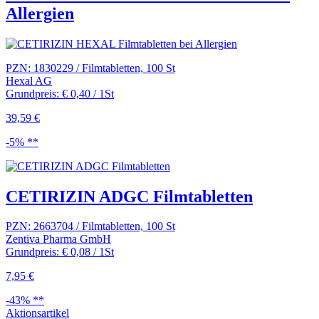
Allergien
PZN: 1830229 / Filmtabletten, 100 St
Hexal AG
Grundpreis: € 0,40 / 1St
39,59 €
-5% **
CETIRIZIN ADGC Filmtabletten
PZN: 2663704 / Filmtabletten, 100 St
Zentiva Pharma GmbH
Grundpreis: € 0,08 / 1St
7,95 €
-43% **
Aktionsartikel