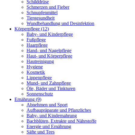
Schilddrüse
Schmerzen und Fieber
Schnupfenmittel
Tiergesundheit
Wundbehandlung und Desinfektion
Körperpflege
(12)
Baby- und Kinderpflege
Fußpflege
Haarpflege
Hand- und Nagelpflege
Haut- und Körperpflege
Hautreinigung
Hygiene
Kosmetik
Lippenpflege
Mund- und Zahnpflege
Öle, Bäder und Tinkturen
Sonnenschutz
Ernährung
(9)
Abnehmen und Sport
Aufbaupräparate und Pflanzliches
Baby- und Kindernahrung
Bachblüten, Extrakte und Nährstoffe
Energie und Ernährung
Säfte und Tees