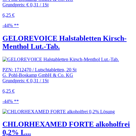
Grundpreis: € 0,31 / 1St
6,25 €
-44% **
GELOREVOICE Halstabletten Kirsch-
Menthol Lut.-Tab.
PZN: 1712470 / Lutschtabletten, 20 St
G. Pohl-Boskamp GmbH & Co. KG
Grundpreis: € 0,31 / 1St
6,25 €
-44% **
CHLORHEXAMED FORTE alkoholfrei
0,2% L...