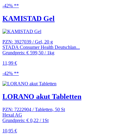
-42% **
KAMISTAD Gel
PZN: 3927039 / Gel, 20 g
STADA Consumer Health Deutschlan...
Grundpreis: € 599,50 / 1kg
11,99 €
-42% **
LORANO akut Tabletten
PZN: 7222904 / Tabletten, 50 St
Hexal AG
Grundpreis: € 0,22 / 1St
10,95 €