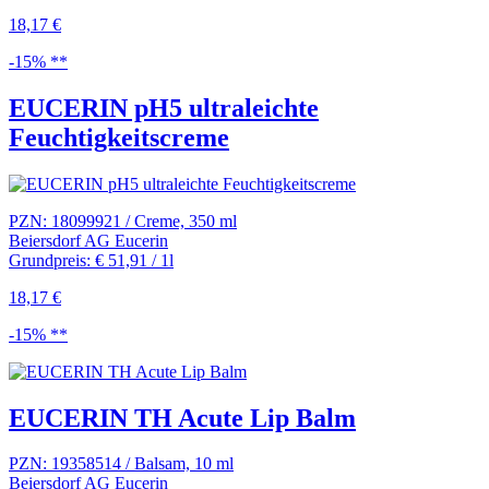
18,17 €
-15% **
EUCERIN pH5 ultraleichte
Feuchtigkeitscreme
PZN: 18099921 / Creme, 350 ml
Beiersdorf AG Eucerin
Grundpreis: € 51,91 / 1l
18,17 €
-15% **
EUCERIN TH Acute Lip Balm
PZN: 19358514 / Balsam, 10 ml
Beiersdorf AG Eucerin