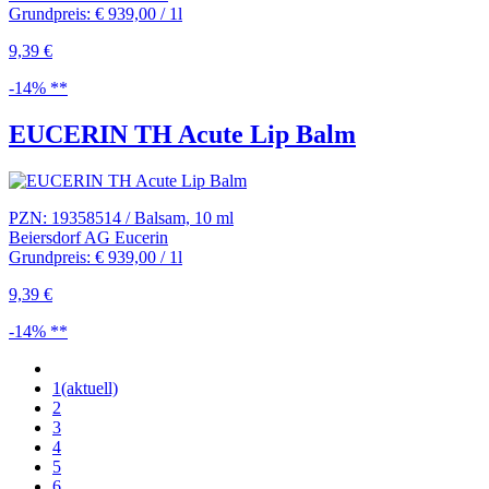
Grundpreis: € 939,00 / 1l
9,39 €
-14% **
EUCERIN TH Acute Lip Balm
PZN: 19358514 / Balsam, 10 ml
Beiersdorf AG Eucerin
Grundpreis: € 939,00 / 1l
9,39 €
-14% **
1
(aktuell)
2
3
4
5
6