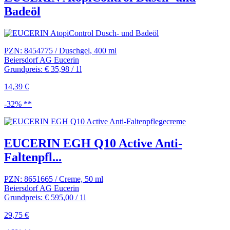
Badeöl
PZN: 8454775 / Duschgel, 400 ml
Beiersdorf AG Eucerin
Grundpreis: € 35,98 / 1l
14,39 €
-32% **
EUCERIN EGH Q10 Active Anti-
Faltenpfl...
PZN: 8651665 / Creme, 50 ml
Beiersdorf AG Eucerin
Grundpreis: € 595,00 / 1l
29,75 €