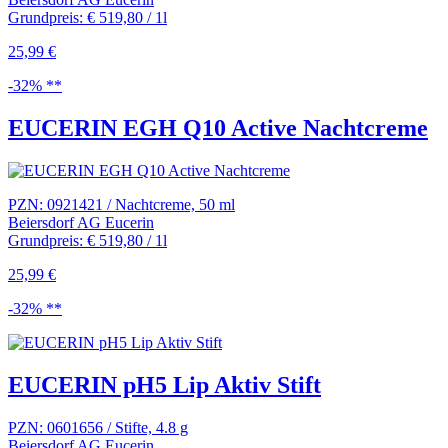
Grundpreis: € 519,80 / 1l
25,99 €
-32% **
EUCERIN EGH Q10 Active Nachtcreme
PZN: 0921421 / Nachtcreme, 50 ml
Beiersdorf AG Eucerin
Grundpreis: € 519,80 / 1l
25,99 €
-32% **
EUCERIN pH5 Lip Aktiv Stift
PZN: 0601656 / Stifte, 4.8 g
Beiersdorf AG Eucerin