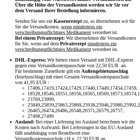
Über die Höhe der Versandkosten werden wir Sie vor
dem Versand Ihrer Bestellung informieren.
Senden Sie uns ein
Kassenrezept
zu, so übernehmen wir für
Sie die Versandkosten,
wenn mindestens ein
verschreibungspflichtiges Medikament
verordnet ist.
Bei einem Privatrezept:
Wir übernehmen die Versandkosten
für Sie, wenn auf dem
Privatrezept
mindestens ein
verschreibungspflichtiges Medikament
verordnet ist.
DHL-Express:
Wir bieten einen Versand mit DHL-Express
gegen eine Versandkostenpauschale von 22,50 EUR an.
Für bestimmte Zustellorte gilt ein
Außengebietszuschlag
(Inselzuschlag) mit einer Gesamt-Versandkostenpauschale
von 41,95 EUR :
17406,17419,17424,17429,17440,17449,17454,17459,
18528,18546,18551,18556,18565,18569,18573,18574,1
23769,23999,
25849,25859,25863,25869,25938,25946,25980,25992,2
26465,26474,26486,26548,26571,26579,26757,
27498,27499
Ausland:
Bei einer Lieferung ins Ausland berechnen wir die
Kosten nach Aufwand. Bei Lieferungen in das EU-Ausland
fällt unabhängig vom Bestellwert eine
Versandkostenpauschale i.H.v. 22,50 EUR an.