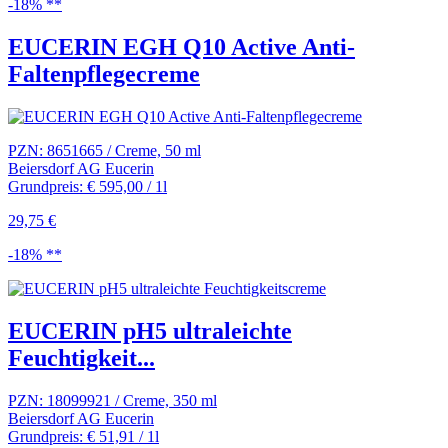
-18% **
EUCERIN EGH Q10 Active Anti-
Faltenpflegecreme
PZN: 8651665 / Creme, 50 ml
Beiersdorf AG Eucerin
Grundpreis: € 595,00 / 1l
29,75 €
-18% **
EUCERIN pH5 ultraleichte
Feuchtigkeit...
PZN: 18099921 / Creme, 350 ml
Beiersdorf AG Eucerin
Grundpreis: € 51,91 / 1l