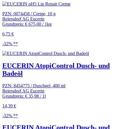
PZN: 0074458 / Creme, 10 g
Beiersdorf AG Eucerin
Grundpreis: € 675,00 / 1kg
6,75 €
-32% **
EUCERIN AtopiControl Dusch- und
Badeöl
PZN: 8454775 / Duschgel, 400 ml
Beiersdorf AG Eucerin
Grundpreis: € 35,98 / 1l
14,39 €
-32% **
EUCERIN AtopiControl Dusch- und