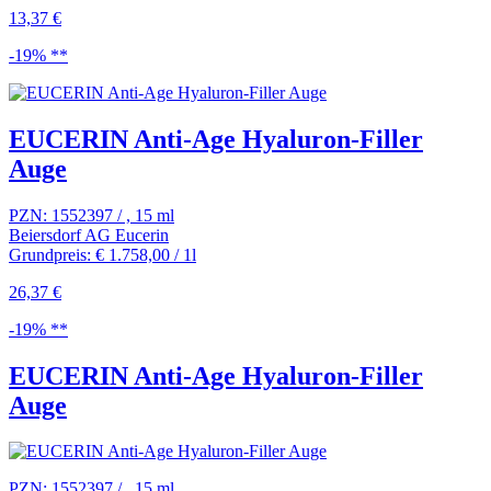
13,37 €
-19% **
EUCERIN Anti-Age Hyaluron-Filler
Auge
PZN: 1552397 / , 15 ml
Beiersdorf AG Eucerin
Grundpreis: € 1.758,00 / 1l
26,37 €
-19% **
EUCERIN Anti-Age Hyaluron-Filler
Auge
PZN: 1552397 / , 15 ml