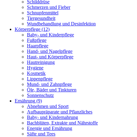
Schilddrüse
Schmerzen und Fieber
Schnupfenmittel
Tiergesundheit
Wundbehandlung und Desinfektion
Körperpflege
(12)
Baby- und Kinderpflege
Fußpflege
Haarpflege
Hand- und Nagelpflege
Haut- und Körperpflege
Hautreinigung
Hygiene
Kosmetik
Lippenpflege
Mund- und Zahnpflege
Öle, Bäder und Tinkturen
Sonnenschutz
Ernährung
(9)
Abnehmen und Sport
Aufbaupräparate und Pflanzliches
Baby- und Kindernahrung
Bachblüten, Extrakte und Nährstoffe
Energie und Ernährung
Säfte und Tees