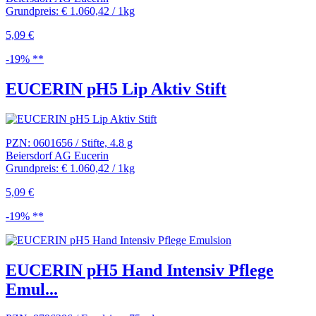
Grundpreis: € 1.060,42 / 1kg
5,09 €
-19% **
EUCERIN pH5 Lip Aktiv Stift
PZN: 0601656 / Stifte, 4.8 g
Beiersdorf AG Eucerin
Grundpreis: € 1.060,42 / 1kg
5,09 €
-19% **
EUCERIN pH5 Hand Intensiv Pflege
Emul...