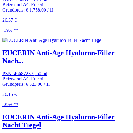
Beiersdorf AG Eucerin
Grundpreis: € 1.758,00 / 1l
26,37 €
-19% **
EUCERIN Anti-Age Hyaluron-Filler
Nach...
PZN: 4668723 / , 50 ml
Beiersdorf AG Eucerin
Grundpreis: € 523,00 / 1l
26,15 €
-29% **
EUCERIN Anti-Age Hyaluron-Filler
Nacht Tiegel