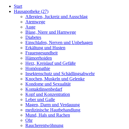
Start
Hausapotheke
(27)
Allergien, Juckreiz und Ausschlag
Atemwege
Auge
Blase, Niere und Harnwege
Diabetes
Einschlafen, Nerven und Unbehagen
Erkältung und Husten
Frauengesundheit
Hämorrhoiden
Herz, Kreislauf und Gefäße
Homöopathie
Insektenschutz und Schädlingsabwehr
Knochen, Muskeln und Gelenke
Kondome und Sexualität
Kontaktlinsenbedarf
Kopf und Konzentration
Leber und Galle
Magen, Darm und Verdauung
medizinische Hautbehandlung
Mund, Hals und Rachen
Ohr
Raucherentwöhnung