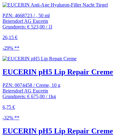
PZN: 4668723 / , 50 ml
Beiersdorf AG Eucerin
Grundpreis: € 523,00 / 1l
26,15 €
-29% **
EUCERIN pH5 Lip Repair Creme
PZN: 0074458 / Creme, 10 g
Beiersdorf AG Eucerin
Grundpreis: € 675,00 / 1kg
6,75 €
-32% **
EUCERIN pH5 Lip Repair Creme