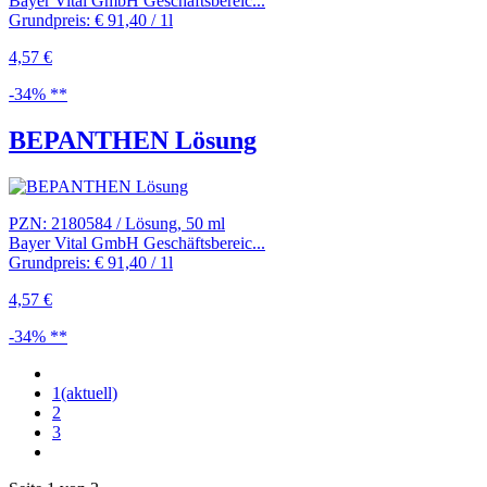
Bayer Vital GmbH Geschäftsbereic...
Grundpreis: € 91,40 / 1l
4,57 €
-34% **
BEPANTHEN Lösung
PZN: 2180584 / Lösung, 50 ml
Bayer Vital GmbH Geschäftsbereic...
Grundpreis: € 91,40 / 1l
4,57 €
-34% **
1
(aktuell)
2
3