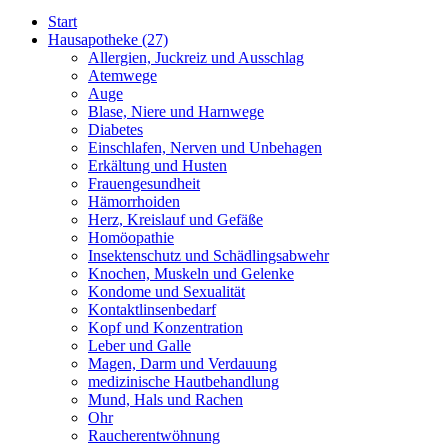
Start
Hausapotheke
(27)
Allergien, Juckreiz und Ausschlag
Atemwege
Auge
Blase, Niere und Harnwege
Diabetes
Einschlafen, Nerven und Unbehagen
Erkältung und Husten
Frauengesundheit
Hämorrhoiden
Herz, Kreislauf und Gefäße
Homöopathie
Insektenschutz und Schädlingsabwehr
Knochen, Muskeln und Gelenke
Kondome und Sexualität
Kontaktlinsenbedarf
Kopf und Konzentration
Leber und Galle
Magen, Darm und Verdauung
medizinische Hautbehandlung
Mund, Hals und Rachen
Ohr
Raucherentwöhnung