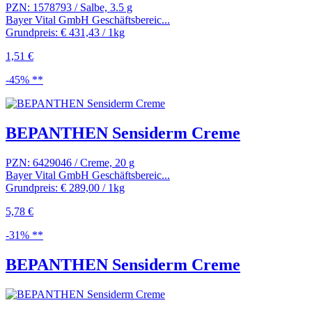
PZN: 1578793 / Salbe, 3.5 g
Bayer Vital GmbH Geschäftsbereic...
Grundpreis: € 431,43 / 1kg
1,51 €
-45% **
BEPANTHEN Sensiderm Creme
PZN: 6429046 / Creme, 20 g
Bayer Vital GmbH Geschäftsbereic...
Grundpreis: € 289,00 / 1kg
5,78 €
-31% **
BEPANTHEN Sensiderm Creme