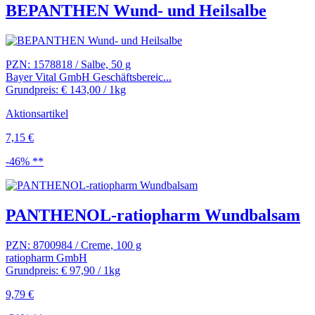
BEPANTHEN Wund- und Heilsalbe
PZN: 1578818 / Salbe, 50 g
Bayer Vital GmbH Geschäftsbereic...
Grundpreis: € 143,00 / 1kg
Aktionsartikel
7,15 €
-46% **
PANTHENOL-ratiopharm Wundbalsam
PZN: 8700984 / Creme, 100 g
ratiopharm GmbH
Grundpreis: € 97,90 / 1kg
9,79 €