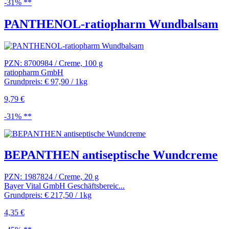
-31% **
PANTHENOL-ratiopharm Wundbalsam
PZN: 8700984 / Creme, 100 g
ratiopharm GmbH
Grundpreis: € 97,90 / 1kg
9,79 €
-31% **
BEPANTHEN antiseptische Wundcreme
PZN: 1987824 / Creme, 20 g
Bayer Vital GmbH Geschäftsbereic...
Grundpreis: € 217,50 / 1kg
4,35 €