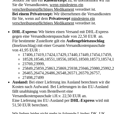
Senden Sie uns ein
Kassenrezept
zu, so übernehmen wir für
Sie die Versandkosten,
wenn mindestens ein
verschreibungspflichtiges Medikament
verordnet ist.
Bei einem Privatrezept:
Wir übernehmen die Versandkosten
für Sie, wenn auf dem
Privatrezept
mindestens ein
verschreibungspflichtiges Medikament
verordnet ist.
DHL-Express:
Wir bieten einen Versand mit DHL-Express
gegen eine Versandkostenpauschale von 22,50 EUR an.
Für bestimmte Zustellorte gilt ein
Außengebietszuschlag
(Inselzuschlag) mit einer Gesamt-Versandkostenpauschale
von 41,95 EUR :
17406,17419,17424,17429,17440,17449,17454,17459,
18528,18546,18551,18556,18565,18569,18573,18574,1
23769,23999,
25849,25859,25863,25869,25938,25946,25980,25992,2
26465,26474,26486,26548,26571,26579,26757,
27498,27499
Ausland:
Bei einer Lieferung ins Ausland berechnen wir die
Kosten nach Aufwand. Bei Lieferungen in das EU-Ausland
fällt unabhängig vom Bestellwert eine
Versandkostenpauschale i.H.v. 22,50 EUR an.
Eine Lieferung ins EU-Ausland per
DHL-Express
wird mit
51,50 EUR berechnet.
Wir liefern leider nicht mehr in folgende Länder:
DK, UK
.