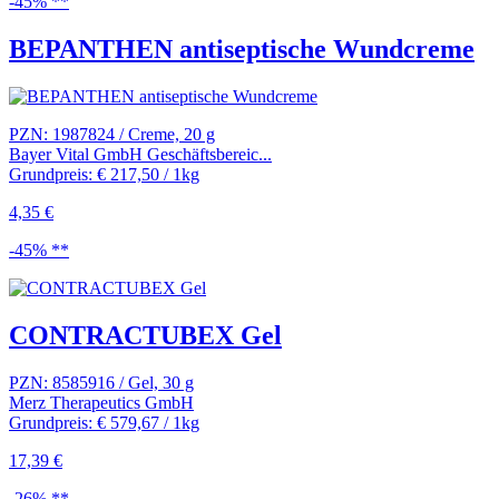
-45% **
BEPANTHEN antiseptische Wundcreme
PZN: 1987824 / Creme, 20 g
Bayer Vital GmbH Geschäftsbereic...
Grundpreis: € 217,50 / 1kg
4,35 €
-45% **
CONTRACTUBEX Gel
PZN: 8585916 / Gel, 30 g
Merz Therapeutics GmbH
Grundpreis: € 579,67 / 1kg
17,39 €
-26% **