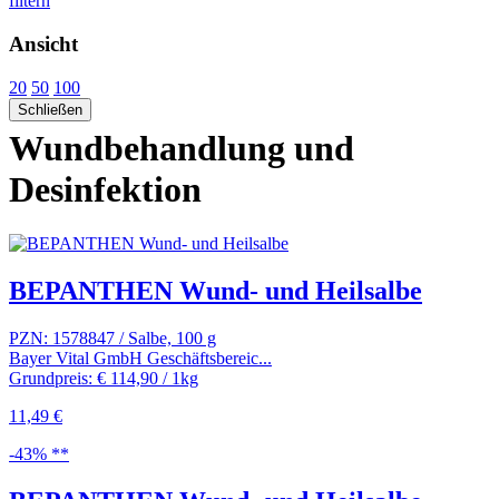
filtern
Ansicht
20
50
100
Schließen
Wundbehandlung und
Desinfektion
BEPANTHEN Wund- und Heilsalbe
PZN: 1578847 / Salbe, 100 g
Bayer Vital GmbH Geschäftsbereic...
Grundpreis: € 114,90 / 1kg
11,49 €
-43% **