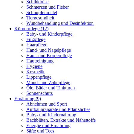
Schilddrüse
Schmerzen und Fieber
Schnupfenmittel
Tiergesundheit
Wundbehandlung und Desinfektion
Körperpflege
(12)
Baby- und Kinderpflege
Fußpflege
Haarpflege
Hand- und Nagelpflege
Haut- und Körperpflege
Hautreinigung
Hygiene
Kosmetik
Lippenpflege
Mund- und Zahnpflege
Öle, Bäder und Tinkturen
Sonnenschutz
Ernährung
(9)
Abnehmen und Sport
Aufbaupräparate und Pflanzliches
Baby- und Kindernahrung
Bachblüten, Extrakte und Nährstoffe
Energie und Ernährung
Säfte und Tees