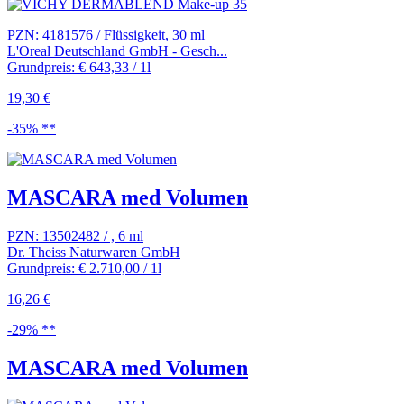
PZN: 4181576 / Flüssigkeit, 30 ml
L'Oreal Deutschland GmbH - Gesch...
Grundpreis: € 643,33 / 1l
19,30 €
-35% **
MASCARA med Volumen
PZN: 13502482 / , 6 ml
Dr. Theiss Naturwaren GmbH
Grundpreis: € 2.710,00 / 1l
16,26 €
-29% **
MASCARA med Volumen