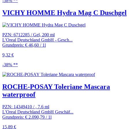
-38% **
VICHY HOMME Hydra Mag C Duschgel
PZN: 6712285 / Gel, 200 ml
L'Oreal Deutschland GmbH - Gesch...
Grundpreis: € 46,60 / 1l
9,32 €
-38% **
ROCHE-POSAY Toleriane Mascara
waterproof
PZN: 14349410 / , 7.6 ml
L'Oreal Deutschland GmbH Geschäf...
Grundpreis: € 2.090,79 / 1l
15,89 €