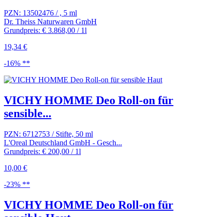
PZN: 13502476 / , 5 ml
Dr. Theiss Naturwaren GmbH
Grundpreis: € 3.868,00 / 1l
19,34 €
-16% **
VICHY HOMME Deo Roll-on für
sensible...
PZN: 6712753 / Stifte, 50 ml
L'Oreal Deutschland GmbH - Gesch...
Grundpreis: € 200,00 / 1l
10,00 €
-23% **
VICHY HOMME Deo Roll-on für