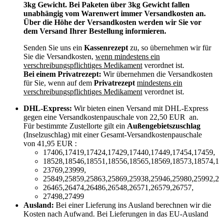
3kg Gewicht. Bei Paketen über 3kg Gewicht fallen
unabhängig vom Warenwert immer Versandkosten an.
Über die Höhe der Versandkosten werden wir Sie vor
dem Versand Ihrer Bestellung informieren.
Senden Sie uns ein
Kassenrezept
zu, so übernehmen wir für
Sie die Versandkosten,
wenn mindestens ein
verschreibungspflichtiges Medikament
verordnet ist.
Bei einem Privatrezept:
Wir übernehmen die Versandkosten
für Sie, wenn auf dem
Privatrezept
mindestens ein
verschreibungspflichtiges Medikament
verordnet ist.
DHL-Express:
Wir bieten einen Versand mit DHL-Express
gegen eine Versandkostenpauschale von 22,50 EUR an.
Für bestimmte Zustellorte gilt ein
Außengebietszuschlag
(Inselzuschlag) mit einer Gesamt-Versandkostenpauschale
von 41,95 EUR :
17406,17419,17424,17429,17440,17449,17454,17459,
18528,18546,18551,18556,18565,18569,18573,18574,1
23769,23999,
25849,25859,25863,25869,25938,25946,25980,25992,2
26465,26474,26486,26548,26571,26579,26757,
27498,27499
Ausland:
Bei einer Lieferung ins Ausland berechnen wir die
Kosten nach Aufwand. Bei Lieferungen in das EU-Ausland