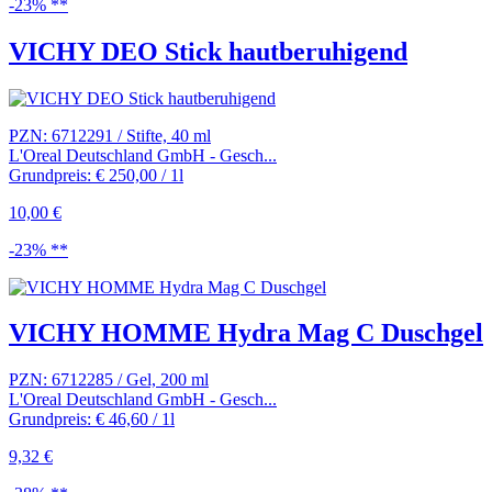
-23% **
VICHY DEO Stick hautberuhigend
PZN: 6712291 / Stifte, 40 ml
L'Oreal Deutschland GmbH - Gesch...
Grundpreis: € 250,00 / 1l
10,00 €
-23% **
VICHY HOMME Hydra Mag C Duschgel
PZN: 6712285 / Gel, 200 ml
L'Oreal Deutschland GmbH - Gesch...
Grundpreis: € 46,60 / 1l
9,32 €