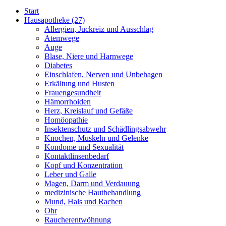
Start
Hausapotheke
(27)
Allergien, Juckreiz und Ausschlag
Atemwege
Auge
Blase, Niere und Harnwege
Diabetes
Einschlafen, Nerven und Unbehagen
Erkältung und Husten
Frauengesundheit
Hämorrhoiden
Herz, Kreislauf und Gefäße
Homöopathie
Insektenschutz und Schädlingsabwehr
Knochen, Muskeln und Gelenke
Kondome und Sexualität
Kontaktlinsenbedarf
Kopf und Konzentration
Leber und Galle
Magen, Darm und Verdauung
medizinische Hautbehandlung
Mund, Hals und Rachen
Ohr
Raucherentwöhnung