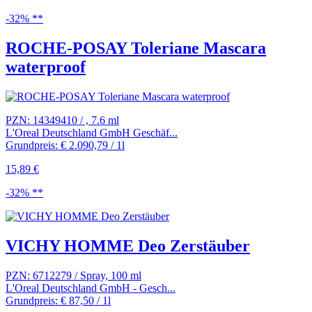
-32% **
ROCHE-POSAY Toleriane Mascara
waterproof
PZN: 14349410 / , 7.6 ml
L'Oreal Deutschland GmbH Geschäf...
Grundpreis: € 2.090,79 / 1l
15,89 €
-32% **
VICHY HOMME Deo Zerstäuber
PZN: 6712279 / Spray, 100 ml
L'Oreal Deutschland GmbH - Gesch...
Grundpreis: € 87,50 / 1l