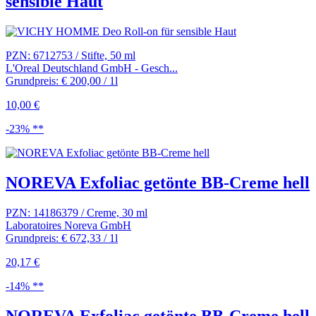
sensible Haut
PZN: 6712753 / Stifte, 50 ml
L'Oreal Deutschland GmbH - Gesch...
Grundpreis: € 200,00 / 1l
10,00 €
-23% **
NOREVA Exfoliac getönte BB-Creme hell
PZN: 14186379 / Creme, 30 ml
Laboratoires Noreva GmbH
Grundpreis: € 672,33 / 1l
20,17 €
-14% **
NOREVA Exfoliac getönte BB-Creme hell