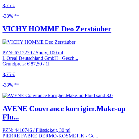
8,75 €
-33% **
VICHY HOMME Deo Zerstäuber
PZN: 6712279 / Spray, 100 ml
L'Oreal Deutschland GmbH - Gesch...
Grundpreis: € 87,50 / 1l
8,75 €
-33% **
AVENE Couvrance korrigier.Make-up
Flu...
PZN: 4410746 / Flüssigkeit, 30 ml
PIERRE FABRE DERMO-KOSMETIK - Ge...