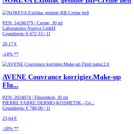
PZN: 14186379 / Creme, 30 ml
Laboratoires Noreva GmbH
Grundpreis: € 672,33 / 1l
20,17 €
-14% **
AVENE Couvrance korrigier.Make-up
Flu...
PZN: 2024074 / Flüssigkeit, 30 ml
PIERRE FABRE DERMO-KOSMETIK - Ge...
Grundpreis: € 788,00 / 1l
23,64 €
-18% **