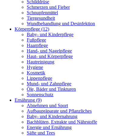
Schilddrüse
Schmerzen und Fieber
Schnupfenmittel
Tiergesundheit
Wundbehandlung und Desinfektion
Körperpflege
(12)
Baby- und Kinderpflege
Fußpflege
Haarpflege
Hand- und Nagelpflege
Haut- und Körperpflege
Hautreinigung
Hygiene
Kosmetik
Lippenpflege
Mund- und Zahnpflege
Öle, Bäder und Tinkturen
Sonnenschutz
Ernährung
(9)
Abnehmen und Sport
Aufbaupräparate und Pflanzliches
Baby- und Kindernahrung
Bachblüten, Extrakte und Nährstoffe
Energie und Ernährung
Säfte und Tees