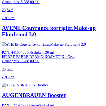
Grundpreis: € 788,00 / 1l
23,64 €
-18% **
AVENE Couvrance korrigier.Make-up
Fluid sand 3.0
PZN: 4410746 / Flüssigkeit, 30 ml
PIERRE FABRE DERMO-KOSMETIK - Ge...
Grundpreis: € 788,00 / 1l
23,64 €
-18% **
AUGENBRAUEN Booster
PZN: 12451498 / Flüssigkeit, 4 ml